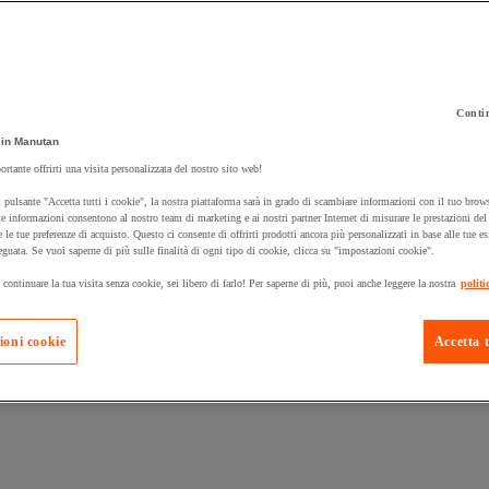
Contin
 carrello un prodotto:
in Manutan
ortante offrirti una visita personalizzata del nostro sito web!
 pulsante "Accetta tutti i cookie", la nostra piattaforma sarà in grado di scambiare informazioni con il tuo brows
Prodotti in pron
e informazioni consentono al nostro team di marketing e ai nostri partner Internet di misurare le prestazioni de
Manutan Expert
e le tue preferenze di acquisto. Questo ci consente di offrirti prodotti ancora più personalizzati in base alle tue e
eguata. Se vuoi saperne di più sulle finalità di ogni tipo di cookie, clicca su "impostazioni cookie".
 continuare la tua visita senza cookie, sei libero di farlo! Per saperne di più, puoi anche leggere la nostra
politi
ioni cookie
Accetta t