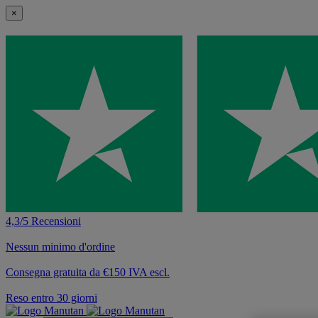
×
4,3/5 Recensioni
Nessun minimo d'ordine
Consegna gratuita da €150 IVA escl.
Reso entro 30 giorni