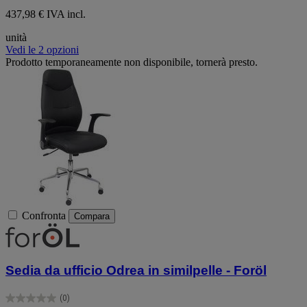
437,98 € IVA incl.
unità
Vedi le 2 opzioni
Prodotto temporaneamente non disponibile, tornerà presto.
Confronta
Compara
Sedia da ufficio Odrea in similpelle - Foröl
(0)
0.0