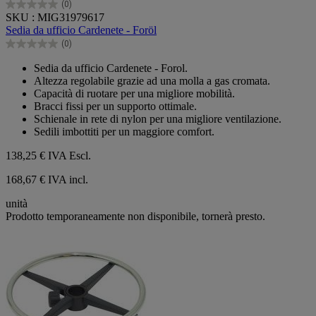
(0)
0.0
SKU : MIG31979617
su
Sedia da ufficio Cardenete - Foröl
5
(0)
stelle.
0.0
su
Sedia da ufficio Cardenete - Forol.
5
Altezza regolabile grazie ad una molla a gas cromata.
stelle.
Capacità di ruotare per una migliore mobilità.
Bracci fissi per un supporto ottimale.
Schienale in rete di nylon per una migliore ventilazione.
Sedili imbottiti per un maggiore comfort.
138,25 €
IVA Escl.
168,67 € IVA incl.
unità
Prodotto temporaneamente non disponibile, tornerà presto.