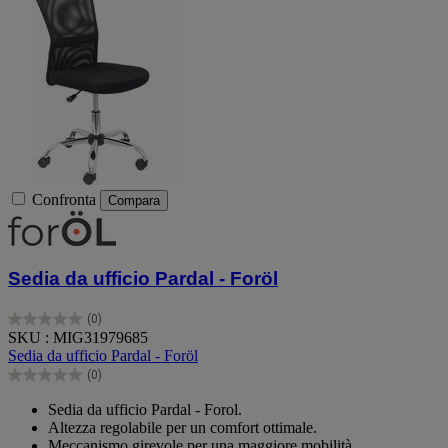
Confronta
Compara
Sedia da ufficio Pardal - Foröl
(0)
0.0
SKU : MIG31979685
su
Sedia da ufficio Pardal - Foröl
5
(0)
stelle.
0.0
su
Sedia da ufficio Pardal - Forol.
5
Altezza regolabile per un comfort ottimale.
stelle.
Meccanismo girevole per una maggiore mobilità.