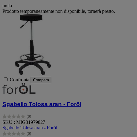
unità
Prodotto temporaneamente non disponibile, tornerà presto.
Confronta
Compara
Sgabello Tolosa aran - Foröl
(0)
0.0
SKU : MIG31979827
su
Sgabello Tolosa aran - Foröl
5
(0)
stelle.
0.0