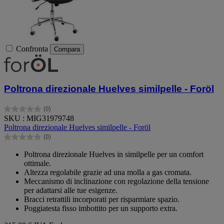
Confronta
Compara
Poltrona direzionale Huelves similpelle - Foröl
(0)
0.0
SKU : MIG31979748
su
Poltrona direzionale Huelves similpelle - Foröl
5
(0)
stelle.
0.0
su
Poltrona direzionale Huelves in similpelle per un comfort
5
ottimale.
stelle.
Altezza regolabile grazie ad una molla a gas cromata.
Meccanismo di inclinazione con regolazione della tensione
per adattarsi alle tue esigenze.
Bracci retrattili incorporati per risparmiare spazio.
Poggiatesta fisso imbottito per un supporto extra.