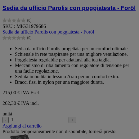
Sedia da ufficio Parolis con poggiatesta - Foröl
(0)
0.0
SKU : MIG31979686
su
Sedia da ufficio Parolis con poggiatesta - Foröl
5
(0)
stelle.
0.0
su
Sedia da ufficio Parolis progettata per un comfort ottimale.
5
Schienale in rete traspirante per una migliore ventilazione.
stelle.
Poggiatesta regolabile per adattarsi alla tua taglia.
Meccanismo di ribaltamento con regolatore di tensione per
una facile regolazione.
Seduta imbottita in tessuto Aran per un comfort extra.
Bracci fissi in nylon per una maggiore durata.
215,00 €
IVA Escl.
262,30 € IVA incl.
unità
-
+
Aggiungi al carrello
Prodotto temporaneamente non disponibile, tornerà presto.