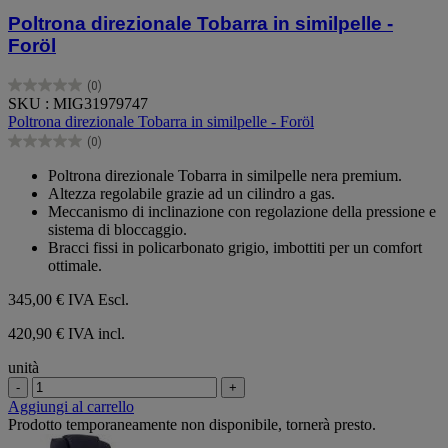
Poltrona direzionale Tobarra in similpelle -
Foröl
(0)
0.0
SKU : MIG31979747
su
Poltrona direzionale Tobarra in similpelle - Foröl
5
(0)
stelle.
0.0
su
Poltrona direzionale Tobarra in similpelle nera premium.
5
Altezza regolabile grazie ad un cilindro a gas.
stelle.
Meccanismo di inclinazione con regolazione della pressione e
sistema di bloccaggio.
Bracci fissi in policarbonato grigio, imbottiti per un comfort
ottimale.
345,00 €
IVA Escl.
420,90 € IVA incl.
unità
-
+
Aggiungi al carrello
Prodotto temporaneamente non disponibile, tornerà presto.