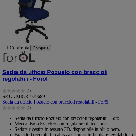
Confronta
Compara
Sedia da ufficio Pozuelo con braccioli
regolabili - Foröl
(0)
0.0
SKU : MIG31979689
su
Sedia da ufficio Pozuelo con braccioli regolabili - Foröl
5
(0)
stelle.
0.0
su
Sedia da ufficio Pozuelo con braccioli regolabili - Foröl.
5
Meccanismo Synchro con regolatore di tensione.
stelle.
Seduta rivestita in tessuto 3D, disponibile in blu o nero.
Braccioli regolabili in altezza e supporto lombare regolabile in