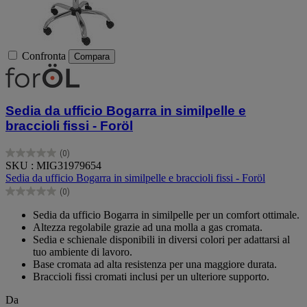
Confronta
Compara
Sedia da ufficio Bogarra in similpelle e
braccioli fissi - Foröl
(0)
0.0
SKU : MIG31979654
su
Sedia da ufficio Bogarra in similpelle e braccioli fissi - Foröl
5
(0)
stelle.
0.0
su
Sedia da ufficio Bogarra in similpelle per un comfort ottimale.
5
Altezza regolabile grazie ad una molla a gas cromata.
stelle.
Sedia e schienale disponibili in diversi colori per adattarsi al
tuo ambiente di lavoro.
Base cromata ad alta resistenza per una maggiore durata.
Braccioli fissi cromati inclusi per un ulteriore supporto.
Da