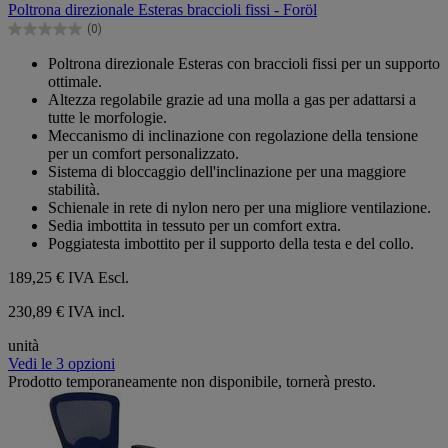
Poltrona direzionale Esteras braccioli fissi - Foröl
5
(0)
stelle.
0.0
su
Poltrona direzionale Esteras con braccioli fissi per un supporto
5
ottimale.
stelle.
Altezza regolabile grazie ad una molla a gas per adattarsi a
tutte le morfologie.
Meccanismo di inclinazione con regolazione della tensione
per un comfort personalizzato.
Sistema di bloccaggio dell'inclinazione per una maggiore
stabilità.
Schienale in rete di nylon nero per una migliore ventilazione.
Sedia imbottita in tessuto per un comfort extra.
Poggiatesta imbottito per il supporto della testa e del collo.
189,25 €
IVA Escl.
230,89 € IVA incl.
unità
Vedi le 3 opzioni
Prodotto temporaneamente non disponibile, tornerà presto.