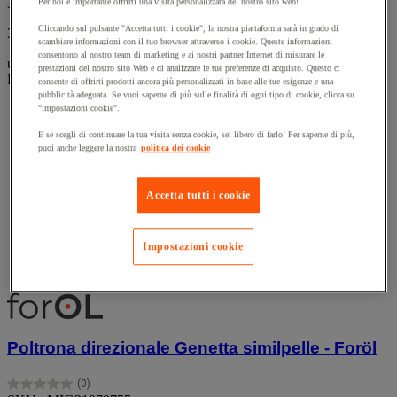
315,00 €
IVA Escl.
Per noi è importante offrirti una visita personalizzata del nostro sito web!
Cliccando sul pulsante "Accetta tutti i cookie", la nostra piattaforma sarà in grado di
384,30 € IVA incl.
scambiare informazioni con il tuo browser attraverso i cookie. Queste informazioni
consentono al nostro team di marketing e ai nostri partner Internet di misurare le
unità
prestazioni del nostro sito Web e di analizzare le tue preferenze di acquisto. Questo ci
Prodotto temporaneamente non disponibile, tornerà presto.
consente di offrirti prodotti ancora più personalizzati in base alle tue esigenze e una
pubblicità adeguata. Se vuoi saperne di più sulle finalità di ogni tipo di cookie, clicca su
"impostazioni cookie".
E se scegli di continuare la tua visita senza cookie, sei libero di farlo! Per saperne di più,
puoi anche leggere la nostra
politica dei cookie
Accetta tutti i cookie
Impostazioni cookie
Confronta
Compara
Poltrona direzionale Genetta similpelle - Foröl
(0)
0.0