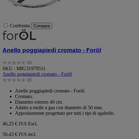
Confronta
Compara
Anello poggiapiedi cromato - Foröl
(0)
0.0
SKU : MIG31979511
su
Anello poggiapiedi cromato - Foröl
5
(0)
stelle.
0.0
su
Anello poggiapiedi cromato - Foröl.
5
Cromato.
stelle.
Diametro esterno 40 cm.
Adatto a molle a gas con diametro di 50 mm.
Appositamente progettato per tutti i tipi di sgabello.
46,25 €
IVA Escl.
56,43 € IVA incl.