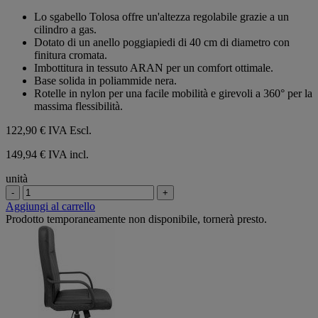
su
Lo sgabello Tolosa offre un'altezza regolabile grazie a un
5
cilindro a gas.
stelle.
Dotato di un anello poggiapiedi di 40 cm di diametro con
finitura cromata.
Imbottitura in tessuto ARAN per un comfort ottimale.
Base solida in poliammide nera.
Rotelle in nylon per una facile mobilità e girevoli a 360° per la
massima flessibilità.
122,90 €
IVA Escl.
149,94 € IVA incl.
unità
-
+
Aggiungi al carrello
Prodotto temporaneamente non disponibile, tornerà presto.