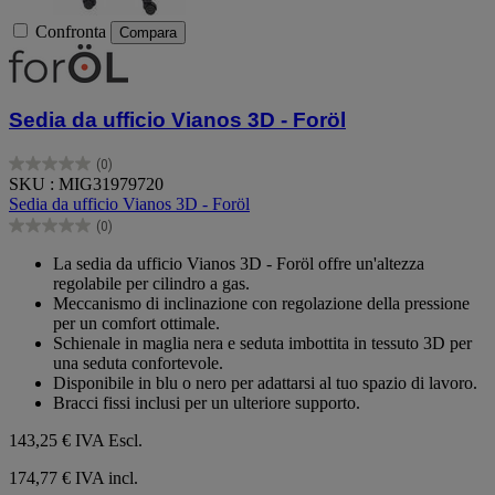
Confronta
Compara
Sedia da ufficio Vianos 3D - Foröl
(0)
0.0
SKU : MIG31979720
su
Sedia da ufficio Vianos 3D - Foröl
5
(0)
stelle.
0.0
su
La sedia da ufficio Vianos 3D - Foröl offre un'altezza
5
regolabile per cilindro a gas.
stelle.
Meccanismo di inclinazione con regolazione della pressione
per un comfort ottimale.
Schienale in maglia nera e seduta imbottita in tessuto 3D per
una seduta confortevole.
Disponibile in blu o nero per adattarsi al tuo spazio di lavoro.
Bracci fissi inclusi per un ulteriore supporto.
143,25 €
IVA Escl.
174,77 € IVA incl.