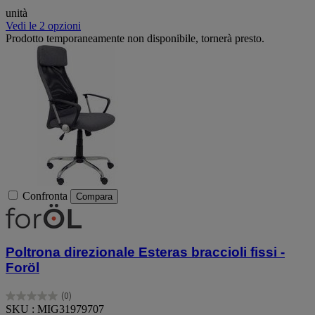
unità
Vedi le 2 opzioni
Prodotto temporaneamente non disponibile, tornerà presto.
Confronta
Compara
Poltrona direzionale Esteras braccioli fissi -
Foröl
(0)
0.0
SKU : MIG31979707
su