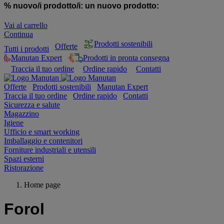
% nuovo/i prodotto/i:
un nuovo prodotto:
Vai al carrello
Continua
Prodotti sostenibili
Offerte
Tutti i prodotti
Manutan Expert
Prodotti in pronta consegna
Traccia il tuo ordine
Ordine rapido
Contatti
Offerte
Prodotti sostenibili
Manutan Expert
Traccia il tuo ordine
Ordine rapido
Contatti
Sicurezza e salute
Magazzino
Igiene
Ufficio e smart working
Imballaggio e contenitori
Forniture industriali e utensili
Spazi esterni
Ristorazione
Home page
Forol