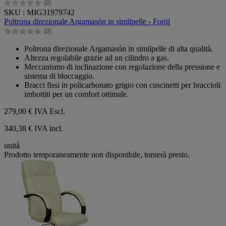
(0)
0.0
SKU : MIG31979742
su
Poltrona direzionale Argamasón in similpelle - Foröl
5
(0)
stelle.
0.0
su
Poltrona direzionale Argamasón in similpelle di alta qualità.
5
Altezza regolabile grazie ad un cilindro a gas.
stelle.
Meccanismo di inclinazione con regolazione della pressione e
sistema di bloccaggio.
Bracci fissi in policarbonato grigio con cuscinetti per braccioli
imbottiti per un comfort ottimale.
279,00 €
IVA Escl.
340,38 € IVA incl.
unità
Prodotto temporaneamente non disponibile, tornerà presto.