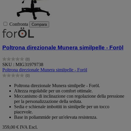
Confronta
Compara
Poltrona direzionale Munera similpelle - Foröl
(0)
0.0
SKU : MIG31979738
su
Poltrona direzionale Munera similpelle - Foröl
5
(0)
stelle.
0.0
su
Poltrona direzionale Munera similpelle - Foröl.
5
Altezza regolabile per un comfort ottimale.
stelle.
Meccanismo di inclinazione con regolazione della pressione
per la personalizzazione della seduta.
Sedia e schienale imbottiti in similpelle per un tocco
piacevole.
Base in poliammide per un'elevata resistenza.
359,00 €
IVA Escl.