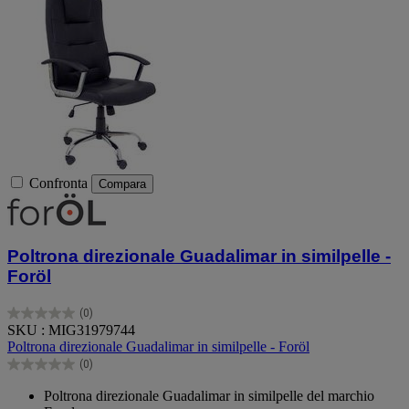
Confronta
Compara
Poltrona direzionale Guadalimar in similpelle -
Foröl
(0)
0.0
SKU : MIG31979744
su
Poltrona direzionale Guadalimar in similpelle - Foröl
5
(0)
stelle.
0.0
su
Poltrona direzionale Guadalimar in similpelle del marchio
5