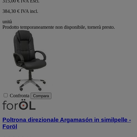
315,00 €
IVA Escl.
384,30 € IVA incl.
unità
Prodotto temporaneamente non disponibile, tornerà presto.
Confronta
Compara
Poltrona direzionale Argamasón in similpelle -
Foröl