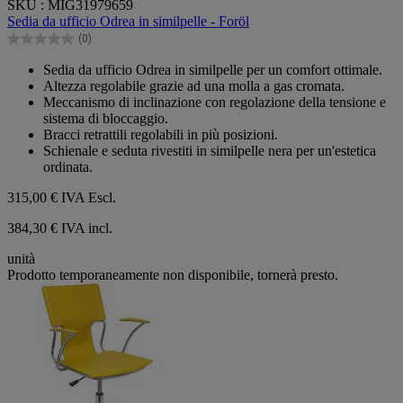
SKU : MIG31979659
su
Sedia da ufficio Odrea in similpelle - Foröl
5
(0)
stelle.
0.0
su
Sedia da ufficio Odrea in similpelle per un comfort ottimale.
5
Altezza regolabile grazie ad una molla a gas cromata.
stelle.
Meccanismo di inclinazione con regolazione della tensione e
sistema di bloccaggio.
Bracci retrattili regolabili in più posizioni.
Schienale e seduta rivestiti in similpelle nera per un'estetica
ordinata.
315,00 €
IVA Escl.
384,30 € IVA incl.
unità
Prodotto temporaneamente non disponibile, tornerà presto.