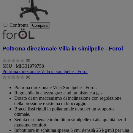
Confronta
Compara
Poltrona direzionale Villa in similpelle - Foröl
(0)
0.0
SKU : MIG31979758
su
Poltrona direzionale Villa in similpelle - Foröl
5
(0)
stelle.
0.0
su
Poltrona direzionale Villa Similpelle - Foröl.
5
Regolabile in altezza grazie ad un pistone a gas.
stelle.
Dotato di un meccanismo di inclinazione con regolazione
della pressione e sistema di bloccaggio.
Bracci fissi rigidi in poliammide nera per un supporto
ottimale.
Seduta e schienale imbottiti in similpelle di alta qualità per il
massimo comfort.
Imbottitura in schiuma spessa 6 cm, densità 25 kg/m3 per una