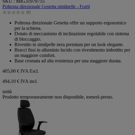
SKU : MIG31979755
su
Poltrona direzionale Genetta similpelle - Foröl
5
(0)
stelle.
0.0
su
Poltrona direzionale Genetta offre un supporto ergonomico
5
per la schiena.
stelle.
Dotato di meccanismo di inclinazione regolabile con sistema
di bloccaggio.
Rivestito in similpelle nera premium per un look elegante.
Bracci fissi in alluminio lucido con rivestimento imbottito per
un maggiore comfort.
Base cromata ad alta resistenza per una maggiore durata.
405,00 €
IVA Escl.
494,10 € IVA incl.
unità
Prodotto temporaneamente non disponibile, tornerà presto.