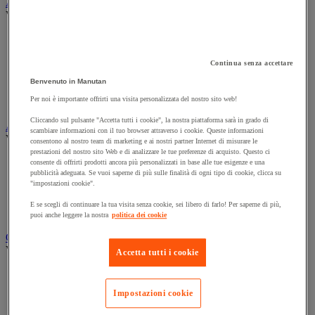
Armadio e archiviazione
Vedi tutte le categorie
Archiviazione orizzontale
Archiviazione per cartelle sospese
Armadio
Continua senza accettare
Armadio per ufficio
Benvenuto in Manutan
Carrello da ufficio
Per noi è importante offrirti una visita personalizzata del nostro sito web!
Libreria
Cliccando sul pulsante "Accetta tutti i cookie", la nostra piattaforma sarà in grado di
Audiovisivi
scambiare informazioni con il tuo browser attraverso i cookie. Queste informazioni
Vedi tutte le categorie
consentono al nostro team di marketing e ai nostri partner Internet di misurare le
prestazioni del nostro sito Web e di analizzare le tue preferenze di acquisto. Questo ci
Attrezzature audio e Hi-Fi
consente di offrirti prodotti ancora più personalizzati in base alle tue esigenze e una
pubblicità adeguata. Se vuoi saperne di più sulle finalità di ogni tipo di cookie, clicca su
Connessione audio e video
"impostazioni cookie".
Fotocamera, videocamera e binocolo
Insonorizzazione e registrazione professionali
E se scegli di continuare la tua visita senza cookie, sei libero di farlo! Per saperne di più,
Strumenti per proiezione e videoproiezione
puoi anche leggere la nostra
politica dei cookie
Cancelleria e forniture per ufficio
Vedi tutte le categorie
Accetta tutti i cookie
Agenda, calendario e sottomano
Busta e smistamento della posta
Impostazioni cookie
Carta, scheda Bristol e biglietto da visita
Piccole forniture