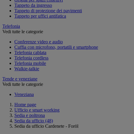
Tappeto da ingresso
Tappeto di protezione dei pavimenti
Tappeto per uffici antifatica
Telefonia
Vedi tutte le categorie
Conferenze video e audio
Cuffia con microfono, portatili e smartphone
Telefonia cablata
Telefonia cordless
Telefonia mobile
Walkie-talkie
Tende e veneziane
Vedi tutte le categorie
Veneziana
Home page
Ufficio e smart working
Sedia e poltrona
Sedia da ufficio
(48)
Sedia da ufficio Cardenete - Foröl