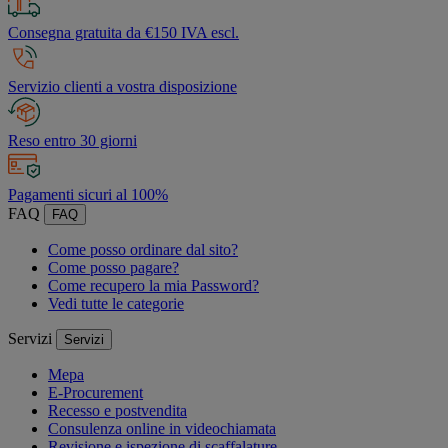
Consegna gratuita da €150 IVA escl.
Servizio clienti a vostra disposizione
Reso entro 30 giorni
Pagamenti sicuri al 100%
FAQ
FAQ
Come posso ordinare dal sito?
Come posso pagare?
Come recupero la mia Password?
Vedi tutte le categorie
Servizi
Servizi
Mepa
E-Procurement
Recesso e postvendita
Consulenza online in videochiamata
Revisione e ispezione di scaffalature