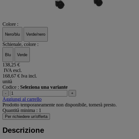
Colore :
Nero/blu
Verde/nero
Schienale, colore :
Blu
Verde
138,25 €
IVA escl.
168,67 €
Iva incl.
unità
Codice :
Seleziona una variante
-
+
Aggiungi al carrello
Prodotto temporaneamente non disponibile, tornerà presto.
Quantità minima : 1
Per richiedere un'offerta
Descrizione