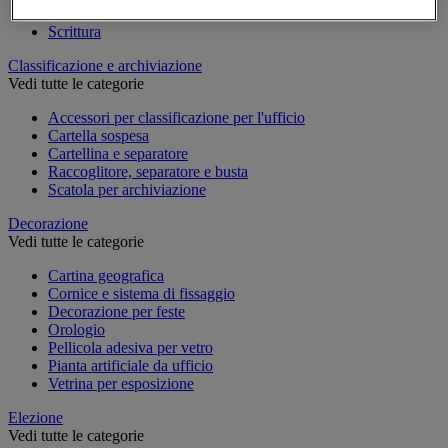
Quaderno, blocco note e Post-it®
Scrittura
Classificazione e archiviazione
Vedi tutte le categorie
Accessori per classificazione per l'ufficio
Cartella sospesa
Cartellina e separatore
Raccoglitore, separatore e busta
Scatola per archiviazione
Decorazione
Vedi tutte le categorie
Cartina geografica
Cornice e sistema di fissaggio
Decorazione per feste
Orologio
Pellicola adesiva per vetro
Pianta artificiale da ufficio
Vetrina per esposizione
Elezione
Vedi tutte le categorie