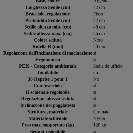
Base, colore
Argento
Larghezza Sedile (cm)
42 cm
Bracciolo, regolazione
Fisso
Profondità Sedile (cm)
42 cm
Sedile altezza min. (cm)
48 cm
Sedile altezza max. (cm)
56 cm
Colore seduta
Nero
Rotella Ø (mm)
50 mm
Regolazione dell'inclinazione di macinazione
si
Ergonomico
si
PEIS - Categoria ambientale
Sedia da ufficio
Impilabile
no
30-Reprise 1 pour 1
No
Con bracciolo
si
H schienale regolabile
si
Regolazione altezza seduta
si
Inclinazione del poggiatesta
si
Struttura, materiale
Cromato
Materiale schienale
Nylon
Peso max. sopportato (kg)
120 kg
Seduta regolabile
si