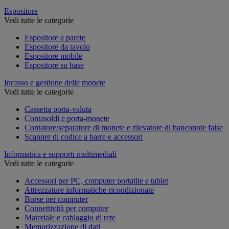
Espositore
Vedi tutte le categorie
Espositore a parete
Espositore da tavolo
Espositore mobile
Espositore su base
Incasso e gestione delle monete
Vedi tutte le categorie
Cassetta porta-valuta
Contasoldi e porta-monete
Contatore/separatore di monete e rilevatore di banconote false
Scanner di codice a barre e accessori
Informatica e supporti multimediali
Vedi tutte le categorie
Accessori per PC, computer portatile e tablet
Attrezzature informatiche ricondizionate
Borse per computer
Connettività per computer
Materiale e cablaggio di rete
Memorizzazione di dati