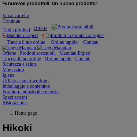
% nuovo/i prodotto/i:
un nuovo prodotto:
Vai al carrello
Continua
Prodotti sostenibili
Offerte
Tutti i prodotti
Manutan Expert
Prodotti in pronta consegna
Traccia il tuo ordine
Ordine rapido
Contatti
Offerte
Prodotti sostenibili
Manutan Expert
Traccia il tuo ordine
Ordine rapido
Contatti
Sicurezza e salute
Magazzino
Igiene
Ufficio e smart working
Imballaggio e contenitori
Forniture industriali e utensili
Spazi esterni
Ristorazione
Home page
Hikoki