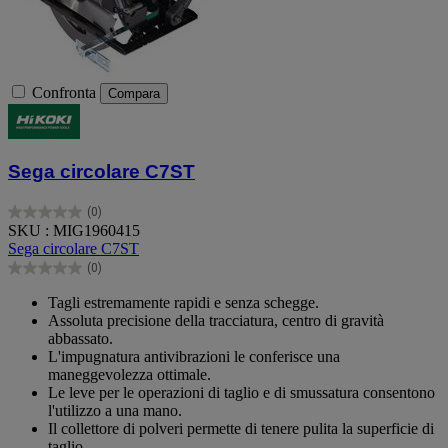
Confronta
Compara
Sega circolare C7ST
(0)
0.0
SKU : MIG1960415
su
Sega circolare C7ST
5
(0)
stelle.
0.0
su
Tagli estremamente rapidi e senza schegge.
5
Assoluta precisione della tracciatura, centro di gravità
stelle.
abbassato.
L'impugnatura antivibrazioni le conferisce una
maneggevolezza ottimale.
Le leve per le operazioni di taglio e di smussatura consentono
l'utilizzo a una mano.
Il collettore di polveri permette di tenere pulita la superficie di
taglio.