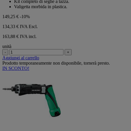
Kit completo di seghe a tazza.
5
Valigetta morbida in plastica.
stelle.
149,25 €
-10%
134,33 €
IVA Escl.
163,88 € IVA incl.
unità
-
+
Aggiungi al carrello
Prodotto temporaneamente non disponibile, tornerà presto.
IN SCONTO!