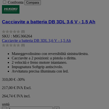
Confronta
Compara
Cacciavite a batteria DB 3DL 3,6 V - 1,5 Ah
(0)
0.0
SKU : MIG366264
su
Cacciavite a batteria DB 3DL 3,6 V - 1,5 Ah
5
(0)
stelle.
0.0
su
Maneggevolissimo con reversibilità sinistra/destra.
5
Cacciavite a 2 posizioni: a pistola o diritta.
stelle.
2 velocità e freno motore istantaneo.
Impugnatura Softgrip antiscivolo.
Avvitatura precisa illuminata con led.
310,00 €
-30%
217,00 €
IVA Escl.
264,74 € IVA incl.
unità