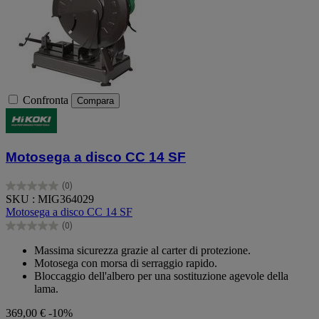
Confronta
Compara
Motosega a disco CC 14 SF
(0)
0.0
SKU : MIG364029
su
Motosega a disco CC 14 SF
5
(0)
stelle.
0.0
su
Massima sicurezza grazie al carter di protezione.
5
Motosega con morsa di serraggio rapido.
stelle.
Bloccaggio dell'albero per una sostituzione agevole della
lama.
369,00 €
-10%