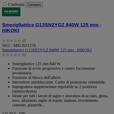
Confronta
Compara
Smerigliatrice G13SN2YGZ 840W 125 mm -
HIKOKI
(0)
0.0
SKU : MIG3931278
su
Smerigliatrice G13SN2YGZ 840W 125 mm - HIKOKI
5
(0)
stelle.
0.0
su
Smerigliatrice 125 mm 840 W.
5
Funzione di avvio progressivo e contro l'accensione
stelle.
involontaria.
Funzione di blocco dell'albero.
Interruttore autobloccante. Carter di protezione orientabile.
Impugnatura supplementare regolabile su 2 posizioni
(sinistra/destra).
Ideale per tutti i lavori di taglio e sbavatura di acciaio, ghisa,
inox, alluminio, taglio di tegole, mattoni, rivestimento,
cemento, piastrelle...
121,50 €
-10%