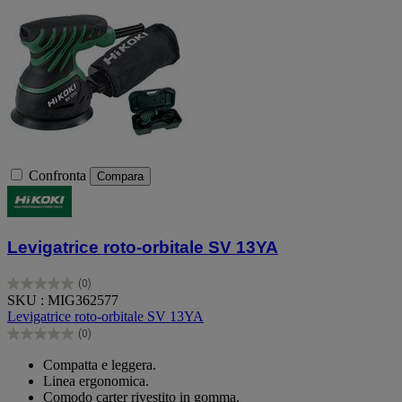
Confronta
Compara
Levigatrice roto-orbitale SV 13YA
(0)
0.0
SKU : MIG362577
su
Levigatrice roto-orbitale SV 13YA
5
(0)
stelle.
0.0
su
Compatta e leggera.
5
Linea ergonomica.
stelle.
Comodo carter rivestito in gomma.