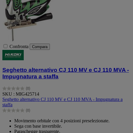
Confronta
Compara
Seghetto alternativo CJ 110 MV e CJ 110 MVA -
Impugnatura a staffa
(0)
0.0
SKU : MIG425714
su
Seghetto alternativo CJ 110 MV e CJ 110 MVA - Impugnatura a
5
staffa
stelle.
(0)
0.0
su
Movimento orbitale con 4 posizioni preselezionate.
5
Sega con base invertibile.
stelle.
Paraschegge trasparente.