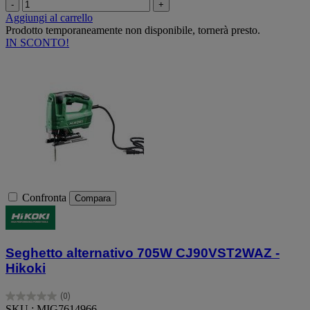
-
+
Aggiungi al carrello
Prodotto temporaneamente non disponibile, tornerà presto.
IN SCONTO!
Confronta
Compara
Seghetto alternativo 705W CJ90VST2WAZ -
Hikoki
(0)
0.0
SKU : MIG7614966