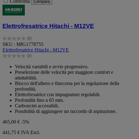
Confronta
Compara
Elettrofresatrice Hitachi - M12VE
(0)
0.0
SKU : MIG1778755
su
Elettrofresatrice Hitachi - M12VE
5
(0)
stelle.
0.0
su
Velocità variabili e avvio progressivo.
5
Preselezione delle velocità per maggiore comfort e
stelle.
adattabilità.
Blocco dell'albero e finecorsa per la regolazione della
profondità.
Elettrofresatrice con impugnature regolabili.
Profondità fino a 65 mm.
Carboncini accessibili.
Possibilità di aggiungere un raccordo di aspirazione.
465,00 €
-5%
441,75 €
IVA Escl.