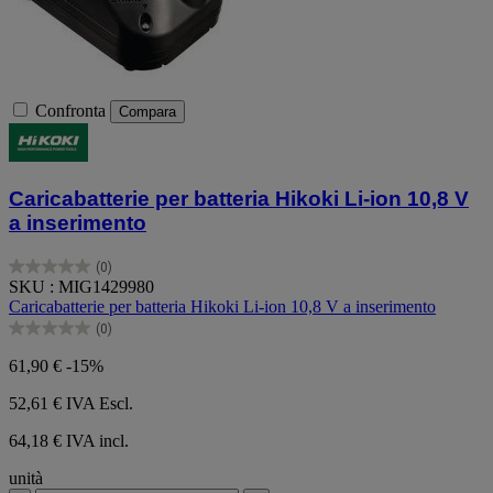
Confronta
Compara
Caricabatterie per batteria Hikoki Li-ion 10,8 V
a inserimento
(0)
0.0
SKU : MIG1429980
su
Caricabatterie per batteria Hikoki Li-ion 10,8 V a inserimento
5
(0)
stelle.
0.0
su
61,90 €
-15%
5
stelle.
52,61 €
IVA Escl.
64,18 € IVA incl.
unità