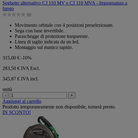
Seghetto alternativo CJ 110 MV e CJ 110 MVA - Impugnatura a
5
fungo
stelle.
(0)
0.0
su
Movimento orbitale con 4 posizioni preselezionate.
5
Sega con base invertibile.
stelle.
Paraschegge di protezione trasparente.
Linea di taglio indicata da un led.
Montaggio sul manico rapido.
315,00 €
-10%
283,50 €
IVA Escl.
345,87 € IVA incl.
unità
-
+
Aggiungi al carrello
Prodotto temporaneamente non disponibile, tornerà presto.
IN SCONTO!