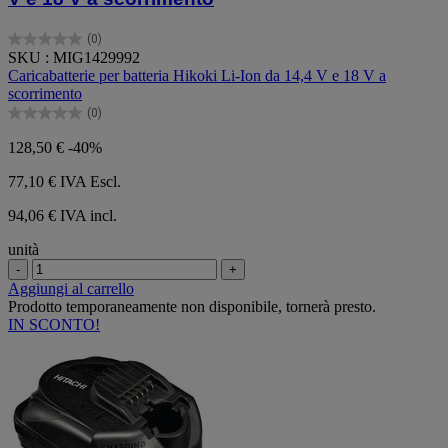
(0)
0.0
SKU : MIG1429992
su
Caricabatterie per batteria Hikoki Li-Ion da 14,4 V e 18 V a
5
scorrimento
stelle.
(0)
0.0
su
128,50 €
-40%
5
stelle.
77,10 €
IVA Escl.
94,06 € IVA incl.
unità
-
+
Aggiungi al carrello
Prodotto temporaneamente non disponibile, tornerà presto.
IN SCONTO!