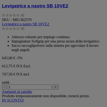
Levigatrice a nastro SB 10VE2
(0)
0.0
SKU : MIG362579
su
Levigatrice a nastro SB 10VE2
5
(0)
stelle.
0.0
su
Attrezzo robusto per impiego continuo.
5
Impugnature Softgrip per una presa sicura della levigatrice.
stelle.
Sacco raccoglipolvere sulla sinistra per agevolare il lavoro
negli angoli.
645,00 €
-5%
612,75 €
IVA Escl.
747,56 € IVA incl.
unità
-
+
Aggiungi al carrello
Prodotto temporaneamente non disponibile, tornerà presto.
IN SCONTO!