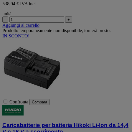
538,94 € IVA incl.
unità
-
+
Aggiungi al carrello
Prodotto temporaneamente non disponibile, tornerà presto.
IN SCONTO!
Confronta
Compara
Caricabatterie per batteria Hikoki Li-Ion da 14,4
V e 18 V a scorrimento