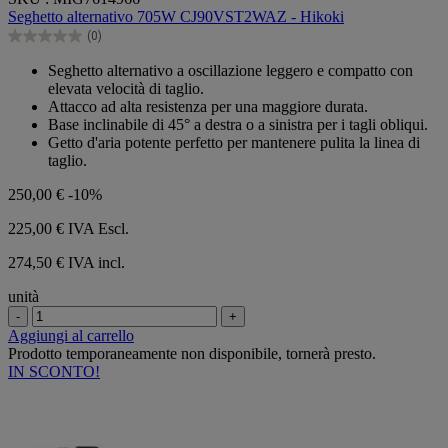
su
Seghetto alternativo 705W CJ90VST2WAZ - Hikoki
5
(0)
stelle.
0.0
su
Seghetto alternativo a oscillazione leggero e compatto con
5
elevata velocità di taglio.
stelle.
Attacco ad alta resistenza per una maggiore durata.
Base inclinabile di 45° a destra o a sinistra per i tagli obliqui.
Getto d'aria potente perfetto per mantenere pulita la linea di
taglio.
250,00 €
-10%
225,00 €
IVA Escl.
274,50 € IVA incl.
unità
-
+
Aggiungi al carrello
Prodotto temporaneamente non disponibile, tornerà presto.
IN SCONTO!