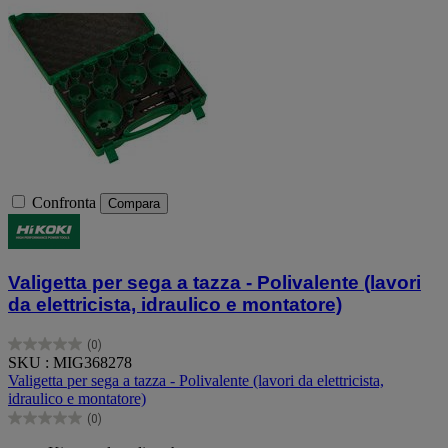
Confronta
Compara
Valigetta per sega a tazza - Polivalente (lavori
da elettricista, idraulico e montatore)
(0)
0.0
SKU : MIG368278
su
Valigetta per sega a tazza - Polivalente (lavori da elettricista,
5
idraulico e montatore)
stelle.
(0)
0.0
su