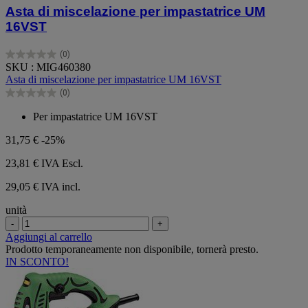
Asta di miscelazione per impastatrice UM
16VST
(0)
0.0
SKU : MIG460380
su
Asta di miscelazione per impastatrice UM 16VST
5
(0)
stelle.
0.0
su
Per impastatrice UM 16VST
5
stelle.
31,75 €
-25%
23,81 €
IVA Escl.
29,05 € IVA incl.
unità
-
+
Aggiungi al carrello
Prodotto temporaneamente non disponibile, tornerà presto.
IN SCONTO!