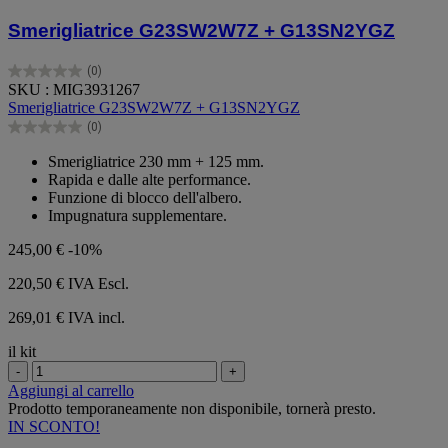
Smerigliatrice G23SW2W7Z + G13SN2YGZ
(0)
0.0
SKU : MIG3931267
su
Smerigliatrice G23SW2W7Z + G13SN2YGZ
5
(0)
stelle.
0.0
su
Smerigliatrice 230 mm + 125 mm.
5
Rapida e dalle alte performance.
stelle.
Funzione di blocco dell'albero.
Impugnatura supplementare.
245,00 €
-10%
220,50 €
IVA Escl.
269,01 € IVA incl.
il kit
-
+
Aggiungi al carrello
Prodotto temporaneamente non disponibile, tornerà presto.
IN SCONTO!