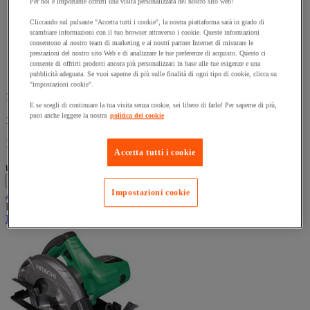
Per noi è importante offrirti una visita personalizzata del nostro sito web!
su
Compatto e leggero.
5
Temperatura regolabile su 2 posizioni.
Cliccando sul pulsante "Accetta tutti i cookie", la nostra piattaforma sarà in grado di
stelle.
scambiare informazioni con il tuo browser attraverso i cookie. Queste informazioni
Il pulsante 50 °C permette di raffreddare ugello e materiali
consentono al nostro team di marketing e ai nostri partner Internet di misurare le
dopo l'utilizzo.
prestazioni del nostro sito Web e di analizzare le tue preferenze di acquisto. Questo ci
Protezione contro il surriscaldamento.
consente di offrirti prodotti ancora più personalizzati in base alle tue esigenze e una
Impugnatura Softgrip antiscivolo.
pubblicità adeguata. Se vuoi saperne di più sulle finalità di ogni tipo di cookie, clicca su
"impostazioni cookie".
148,25 €
-20%
E se scegli di continuare la tua visita senza cookie, sei libero di farlo! Per saperne di più,
puoi anche leggere la nostra
politica dei cookie
118,60 €
IVA Escl.
144,69 € IVA incl.
Accetta tutti i cookie
unità
-
+
Impostazioni cookie
Aggiungi al carrello
Prodotto temporaneamente non disponibile, tornerà presto.
IN SCONTO!