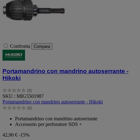
Confronta
Compara
Portamandrino con mandrino autoserrante -
Hikoki
(0)
0.0
SKU : MIG5501987
su
Portamandrino con mandrino autoserrante - Hikoki
5
(0)
stelle.
0.0
su
Portamandrino con mandrino autoserrante
5
Accessorio per perforatore SDS +
stelle.
42,90 €
-15%