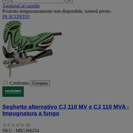
-
+
Aggiungi al carrello
Prodotto temporaneamente non disponibile, tornerà presto.
IN SCONTO!
Confronta
Compara
Seghetto alternativo CJ 110 MV e CJ 110 MVA -
Impugnatura a fungo
(0)
0.0
SKU : MIG366254
su