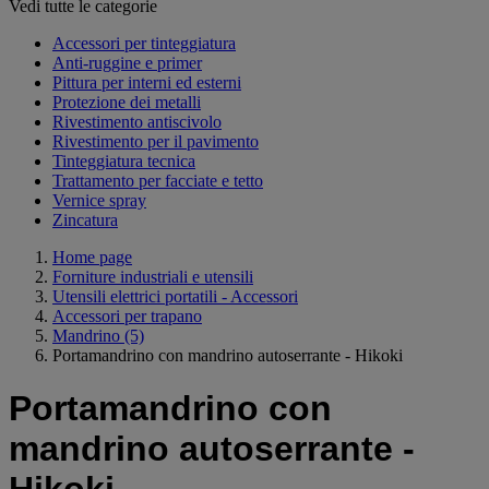
Vedi tutte le categorie
Accessori per tinteggiatura
Anti-ruggine e primer
Pittura per interni ed esterni
Protezione dei metalli
Rivestimento antiscivolo
Rivestimento per il pavimento
Tinteggiatura tecnica
Trattamento per facciate e tetto
Vernice spray
Zincatura
Home page
Forniture industriali e utensili
Utensili elettrici portatili - Accessori
Accessori per trapano
Mandrino
(5)
Portamandrino con mandrino autoserrante - Hikoki
Portamandrino con
mandrino autoserrante -