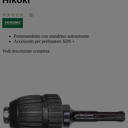
Hikoki
(0)
Nessuna
valutazione
Stesso
link
alla
Portamandrino con mandrino autoserrante
pagina.
Accessorio per perforatore SDS +
Vedi descrizione completa