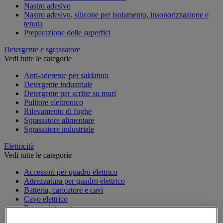
Nastro adesivo
Nastro adesivo, silicone per isolamento, insonorizzazione e
tenuta
Preparazione delle superfici
Detergente e sgrassatore
Vedi tutte le categorie
Anti-aderente per saldatura
Detergente industriale
Detergente per scritte su muri
Pulitore elettronico
Rilevamento di fughe
Sgrassatore alimentare
Sgrassatore industriale
Elettricità
Vedi tutte le categorie
Accessori per quadro elettrico
Attrezzatura per quadro elettrico
Batteria, caricatore e cavi
Cavo elettrico
Presa e interruttore
Prolunga, prese multiple e avvolgitore