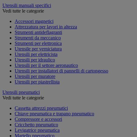
Utensili manuali specifici
Vedi tutte le categorie
Accessori magnetici
Attrezzatura per lavori in altezza
Strumenti antideflagranti
Strumenti da meccanico
Strumenti per elettronica
Utensile per verniciatura
Utensili per elettricista
Utensili per idraulico
Utensili per il settore aeronautico
Utensili per installatori di pannelli di cartongesso
Utensili per muratore
Utensili per piastrellista
Utensili pneumatici
Vedi tutte le categorie
Cassetta attrezzi pneumatici
Chiave pneumatica e trapano pneumatico
Compressore e accessori
Cricchetto pneumatico
Levigatrice pneumatica
Martello pneumatico