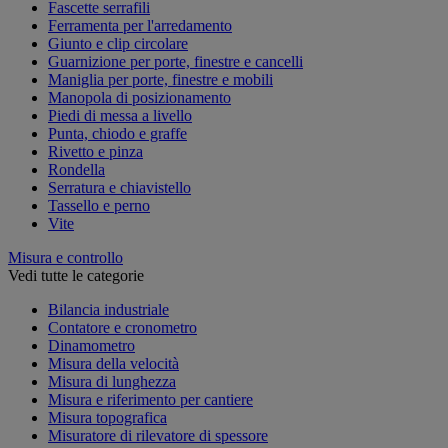
Fascette serrafili
Ferramenta per l'arredamento
Giunto e clip circolare
Guarnizione per porte, finestre e cancelli
Maniglia per porte, finestre e mobili
Manopola di posizionamento
Piedi di messa a livello
Punta, chiodo e graffe
Rivetto e pinza
Rondella
Serratura e chiavistello
Tassello e perno
Vite
Misura e controllo
Vedi tutte le categorie
Bilancia industriale
Contatore e cronometro
Dinamometro
Misura della velocità
Misura di lunghezza
Misura e riferimento per cantiere
Misura topografica
Misuratore di rilevatore di spessore