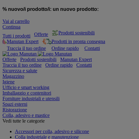
% nuovo/i prodotto/i:
un nuovo prodotto:
Vai al carrello
Continua
Prodotti sostenibili
Offerte
Tutti i prodotti
Manutan Expert
Prodotti in pronta consegna
Traccia il tuo ordine
Ordine rapido
Contatti
Offerte
Prodotti sostenibili
Manutan Expert
Traccia il tuo ordine
Ordine rapido
Contatti
Sicurezza e salute
Magazzino
Igiene
Ufficio e smart working
Imballaggio e contenitori
Forniture industriali e utensili
Spazi esterni
Ristorazione
Colla, adesivo e mastice
Vedi tutte le categorie
Accessori per colla, adesivo e silicone
Colla industriale e manutenzione