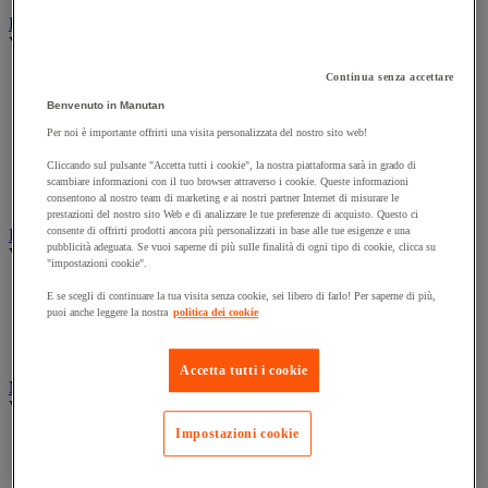
Illuminazione
Vedi tutte le categorie
Illuminazione interna ed esterna
Continua senza accettare
Lampada da officina
Benvenuto in Manutan
Lampada frontale
Per noi è importante offrirti una visita personalizzata del nostro sito web!
Lampada portatile
Lampadina
Cliccando sul pulsante "Accetta tutti i cookie", la nostra piattaforma sarà in grado di
Proiettore da cantiere
scambiare informazioni con il tuo browser attraverso i cookie. Queste informazioni
Torcia
consentono al nostro team di marketing e ai nostri partner Internet di misurare le
prestazioni del nostro sito Web e di analizzare le tue preferenze di acquisto. Questo ci
consente di offrirti prodotti ancora più personalizzati in base alle tue esigenze e una
Ingrassaggio e lubrificazione
pubblicità adeguata. Se vuoi saperne di più sulle finalità di ogni tipo di cookie, clicca su
Vedi tutte le categorie
"impostazioni cookie".
Anti-aderente
E se scegli di continuare la tua visita senza cookie, sei libero di farlo! Per saperne di più,
Attrezzi per lubrificazione
puoi anche leggere la nostra
politica dei cookie
Grasso e olio
Lubrificante e sbloccante
Accetta tutti i cookie
Marcatura
Vedi tutte le categorie
Impostazioni cookie
Incisione
Marcatura industriale
Marcatura permanente