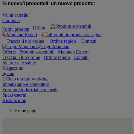
% nuovo/i prodotto/i:
un nuovo prodotto:
Vai al carrello
Continua
Prodotti sostenibili
Offerte
Tutti i prodotti
Manutan Expert
Prodotti in pronta consegna
Traccia il tuo ordine
Ordine rapido
Contatti
Offerte
Prodotti sostenibili
Manutan Expert
Traccia il tuo ordine
Ordine rapido
Contatti
Sicurezza e salute
Magazzino
Igiene
Ufficio e smart working
Imballaggio e contenitori
Forniture industriali e utensili
Spazi esterni
Ristorazione
Home page