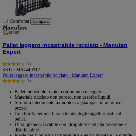
Confronta
Compara
Pallet leggero incastrabile riciclato - Manutan
Expert
(1)
4.0
SKU : MIG449917
su
Pallet leggero incastrabile riciclato - Manutan Expert
5
(1)
stelle.
4.0
1
su
Pallet industriale forato, ergonomico e leggero.
recensione
5
Materiale riciclato non poroso, non assorbe liquidi.
stelle.
Struttura interamente monoblocco (stampata in un unico
1
pezzo).
recensione
Con bordo per una buona tenuta degli oggetti riposti sul
pallet.
Ultra igienico: lavabile con idropulitrice ad alta pressione e
disinfettabile.
Ideale per l’industria farmaceutica e agroalimentare, la grande