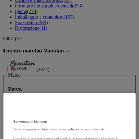
Ufficio e smart working
(354)
Forniture industriali e utensili
(273)
Igiene
(270)
Imballaggio e contenitori
(157)
Spazi esterni
(89)
Ristorazione
(11)
Filtra per
Il nostro marchio Manutan
(
2072
)
Marca
Marca
Valore facet
Manutan Expert
(
2072
)
Manutan Expert
(2072)
Benvenuto in Manutan
Prezzo
Per noi è importante offrirti una visita personalizzata del nostro sito web!
Cliccando sul pulsante "Accetta tutti i cookie", la nostra piattaforma sarà in grado di