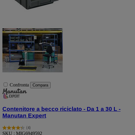
Confronta
Compara
Contenitore a becco riciclato - Da 1 a 30 L -
Manutan Expert
(4)
4.3
SKU : MIG6949592