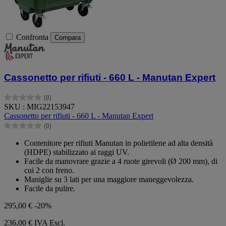
Confronta
Compara
Cassonetto per rifiuti - 660 L - Manutan Expert
(0)
0.0
SKU : MIG22153947
su
Cassonetto per rifiuti - 660 L - Manutan Expert
5
(0)
stelle.
0.0
su
Contenitore per rifiuti Manutan in polietilene ad alta densità
5
(HDPE) stabilizzato ai raggi UV.
stelle.
Facile da manovrare grazie a 4 ruote girevoli (Ø 200 mm), di
cui 2 con freno.
Maniglie su 3 lati per una maggiore maneggevolezza.
Facile da pulire.
295,00 €
-20%
236,00 €
IVA Escl.