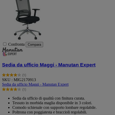
Confronta
Compara
Sedia da ufficio Maggi - Manutan Expert
(1)
4.0
SKU : MIG2170913
su
Sedia da ufficio Maggi - Manutan Expert
5
(1)
stelle.
4.0
1
su
Sedia da ufficio di qualità con finitura curata.
recensione
5
Tessuto in morbida maglia disponibile in 3 colori.
stelle.
Comodo schienale con supporto lombare regolabile.
1
Poltrona con poggiatesta e braccioli regolabili.
recensione