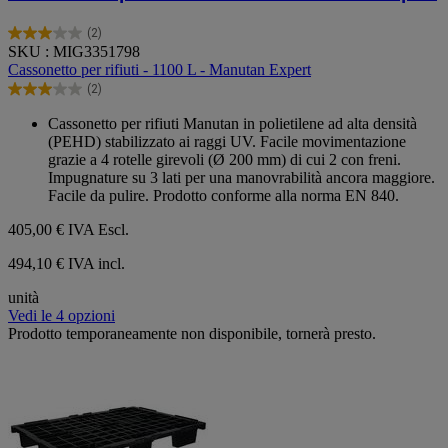
(2)
3.0
SKU : MIG3351798
su
Cassonetto per rifiuti - 1100 L - Manutan Expert
5
(2)
stelle.
3.0
2
su
Cassonetto per rifiuti Manutan in polietilene ad alta densità
recensioni
5
(PEHD) stabilizzato ai raggi UV. Facile movimentazione
stelle.
grazie a 4 rotelle girevoli (Ø 200 mm) di cui 2 con freni.
2
Impugnature su 3 lati per una manovrabilità ancora maggiore.
recensioni
Facile da pulire. Prodotto conforme alla norma EN 840.
405,00 €
IVA Escl.
494,10 € IVA incl.
unità
Vedi le 4 opzioni
Prodotto temporaneamente non disponibile, tornerà presto.