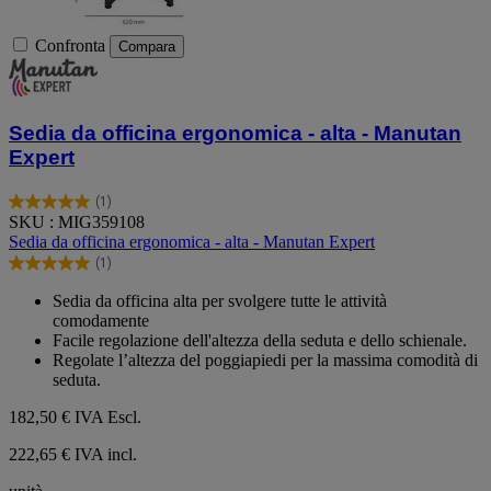
Confronta
Compara
Sedia da officina ergonomica - alta - Manutan
Expert
(1)
5.0
SKU : MIG359108
su
Sedia da officina ergonomica - alta - Manutan Expert
5
(1)
stelle.
5.0
1
su
Sedia da officina alta per svolgere tutte le attività
recensione
5
comodamente
stelle.
Facile regolazione dell'altezza della seduta e dello schienale.
1
Regolate l’altezza del poggiapiedi per la massima comodità di
recensione
seduta.
182,50 €
IVA Escl.
222,65 € IVA incl.