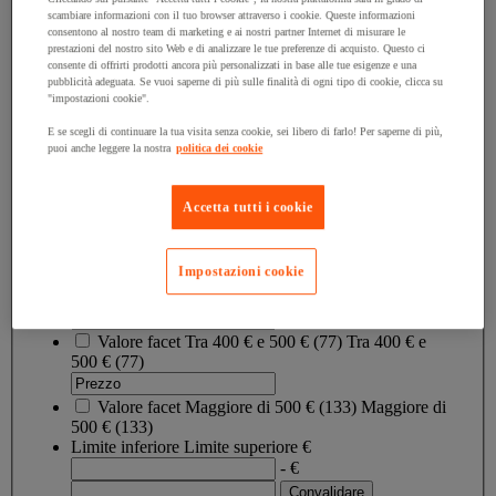
Prezzo
scambiare informazioni con il tuo browser attraverso i cookie. Queste informazioni
consentono al nostro team di marketing e ai nostri partner Internet di misurare le
prestazioni del nostro sito Web e di analizzare le tue preferenze di acquisto. Questo ci
consente di offrirti prodotti ancora più personalizzati in base alle tue esigenze e una
Valore facet
Minore di 100 €
(
1288
)
Minore di 100 €
pubblicità adeguata. Se vuoi saperne di più sulle finalità di ogni tipo di cookie, clicca su
(1288)
"impostazioni cookie".
E se scegli di continuare la tua visita senza cookie, sei libero di farlo! Per saperne di più,
Valore facet
Tra 100 € e 200 €
(
287
)
Tra 100 € e
puoi anche leggere la nostra
politica dei cookie
200 €
(287)
Accetta tutti i cookie
Valore facet
Tra 200 € e 300 €
(
148
)
Tra 200 € e
300 €
(148)
Impostazioni cookie
Valore facet
Tra 300 € e 400 €
(
109
)
Tra 300 € e
400 €
(109)
Valore facet
Tra 400 € e 500 €
(
77
)
Tra 400 € e
500 €
(77)
Valore facet
Maggiore di 500 €
(
133
)
Maggiore di
500 €
(133)
Limite inferiore
Limite superiore
€
- €