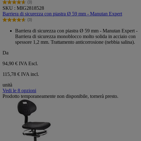
(3)
4.7
SKU : MIG2818528
su
Barriera di sicurezza con piastra Ø 59 mm - Manutan Expert
5
(3)
stelle.
4.7
3
su
Barriera di sicurezza con piastra Ø 59 mm - Manutan Expert -
recensioni
5
Barriera di sicurezza monoblocco molto solida in acciaio con
stelle.
spessore 1,2 mm. Trattamento anticorrosione (nebbia salina).
3
recensioni
Da
94,90 €
IVA Escl.
115,78 € IVA incl.
unità
Vedi le 8 opzioni
Prodotto temporaneamente non disponibile, tornerà presto.