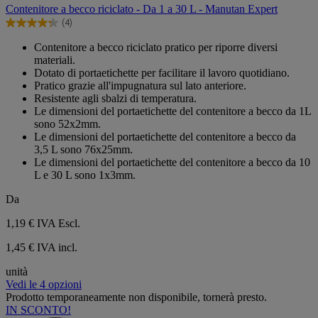
su
Contenitore a becco riciclato - Da 1 a 30 L - Manutan Expert
5
(4)
stelle.
4.3
4
su
Contenitore a becco riciclato pratico per riporre diversi
recensioni
5
materiali.
stelle.
Dotato di portaetichette per facilitare il lavoro quotidiano.
4
Pratico grazie all'impugnatura sul lato anteriore.
recensioni
Resistente agli sbalzi di temperatura.
Le dimensioni del portaetichette del contenitore a becco da 1L
sono 52x2mm.
Le dimensioni del portaetichette del contenitore a becco da
3,5 L sono 76x25mm.
Le dimensioni del portaetichette del contenitore a becco da 10
L e 30 L sono 1x3mm.
Da
1,19 €
IVA Escl.
1,45 € IVA incl.
unità
Vedi le 4 opzioni
Prodotto temporaneamente non disponibile, tornerà presto.
IN SCONTO!