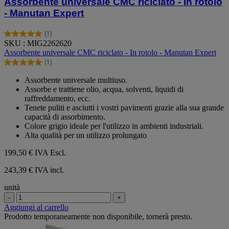
Assorbente universale CMC riciclato - In rotolo
- Manutan Expert
(1)
5.0
SKU : MIG2262620
su
Assorbente universale CMC riciclato - In rotolo - Manutan Expert
5
(1)
stelle.
5.0
1
su
Assorbente universale multiuso.
recensione
5
Assorbe e trattiene olio, acqua, solventi, liquidi di
stelle.
raffreddamento, ecc.
1
Tenete puliti e asciutti i vostri pavimenti grazie alla sua grande
recensione
capacità di assorbimento.
Colore grigio ideale per l'utilizzo in ambienti industriali.
Alta qualità per un utilizzo prolungato
199,50 €
IVA Escl.
243,39 € IVA incl.
unità
-
+
Aggiungi al carrello
Prodotto temporaneamente non disponibile, tornerà presto.