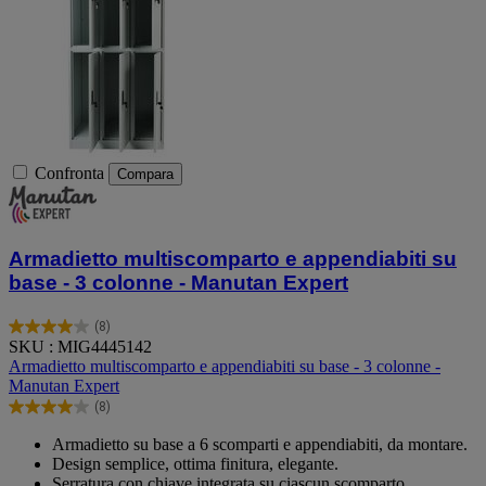
Confronta
Compara
Armadietto multiscomparto e appendiabiti su
base - 3 colonne - Manutan Expert
(8)
4.0
SKU : MIG4445142
su
Armadietto multiscomparto e appendiabiti su base - 3 colonne -
5
Manutan Expert
stelle.
(8)
8
4.0
recensioni
su
Armadietto su base a 6 scomparti e appendiabiti, da montare.
5
Design semplice, ottima finitura, elegante.
stelle.
Serratura con chiave integrata su ciascun scomparto.