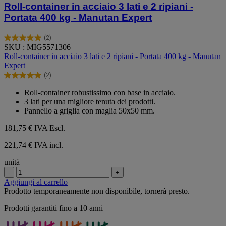
Roll-container in acciaio 3 lati e 2 ripiani -
Portata 400 kg - Manutan Expert
(2)
5.0
SKU : MIG5571306
su
Roll-container in acciaio 3 lati e 2 ripiani - Portata 400 kg - Manutan
5
Expert
stelle.
(2)
2
5.0
recensioni
su
Roll-container robustissimo con base in acciaio.
5
3 lati per una migliore tenuta dei prodotti.
stelle.
Pannello a griglia con maglia 50x50 mm.
2
recensioni
181,75 €
IVA Escl.
221,74 € IVA incl.
unità
-
+
Aggiungi al carrello
Prodotto temporaneamente non disponibile, tornerà presto.
Prodotti garantiti fino a 10 anni