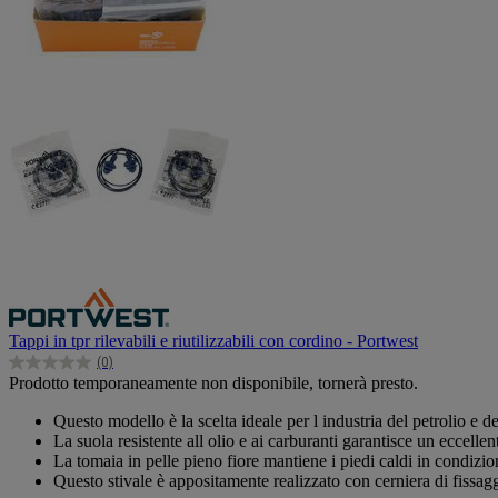
Tappi in tpr rilevabili e riutilizzabili con cordino - Portwest
(0)
0.0
Prodotto temporaneamente non disponibile, tornerà presto.
su
5
Questo modello è la scelta ideale per l industria del petrolio e de
stelle.
La suola resistente all olio e ai carburanti garantisce un eccelle
La tomaia in pelle pieno fiore mantiene i piedi caldi in condizion
Questo stivale è appositamente realizzato con cerniera di fissag