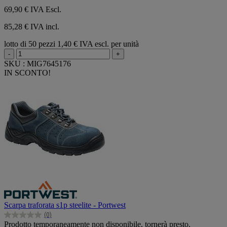
69,90 €
IVA Escl.
85,28 € IVA incl.
lotto di 50 pezzi
1,40 € IVA escl. per unità
-
+
SKU : MIG7645176
IN SCONTO!
Scarpa traforata s1p steelite - Portwest
(0)
0.0
Prodotto temporaneamente non disponibile, tornerà presto.