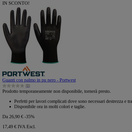
IN SCONTO!
Guanti con palmo in pu nero - Portwest
(0)
0.0
Prodotto temporaneamente non disponibile, tornerà presto.
su
5
Perfetti per lavori complicati dove sono necessari destrezza e tra
stelle.
Disponibile ora in molti colori e taglie.
Da
26,90 €
-35%
17,49 €
IVA Escl.