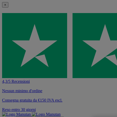
×
4,3/5 Recensioni
Nessun minimo d'ordine
Consegna gratuita da €150 IVA escl.
Reso entro 30 giorni