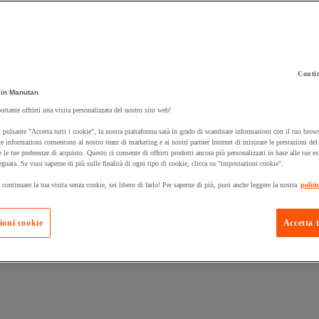
Contin
 carrello un prodotto:
in Manutan
ortante offrirti una visita personalizzata del nostro sito web!
 pulsante "Accetta tutti i cookie", la nostra piattaforma sarà in grado di scambiare informazioni con il tuo brows
Prodotti in pron
e informazioni consentono al nostro team di marketing e ai nostri partner Internet di misurare le prestazioni de
Manutan Expert
e le tue preferenze di acquisto. Questo ci consente di offrirti prodotti ancora più personalizzati in base alle tue e
eguata. Se vuoi saperne di più sulle finalità di ogni tipo di cookie, clicca su "impostazioni cookie".
 continuare la tua visita senza cookie, sei libero di farlo! Per saperne di più, puoi anche leggere la nostra
politi
ioni cookie
Accetta t