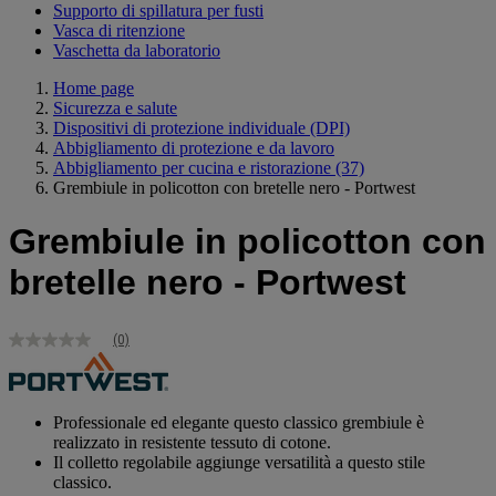
Supporto di spillatura per fusti
Vasca di ritenzione
Vaschetta da laboratorio
Home page
Sicurezza e salute
Dispositivi di protezione individuale (DPI)
Abbigliamento di protezione e da lavoro
Abbigliamento per cucina e ristorazione
(37)
Grembiule in policotton con bretelle nero - Portwest
Grembiule in policotton con
bretelle nero - Portwest
(0)
Nessuna
valutazione
Stesso
link
alla
Professionale ed elegante questo classico grembiule è
pagina.
realizzato in resistente tessuto di cotone.
Il colletto regolabile aggiunge versatilità a questo stile
classico.