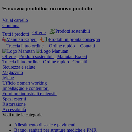
% nuovo/i prodotto/i:
un nuovo prodotto:
Vai al carrello
Continua
Prodotti sostenibili
Offerte
Tutti i prodotti
Manutan Expert
Prodotti in pronta consegna
Traccia il tuo ordine
Ordine rapido
Contatti
Offerte
Prodotti sostenibili
Manutan Expert
Traccia il tuo ordine
Ordine rapido
Contatti
Sicurezza e salute
Magazzino
Igiene
Ufficio e smart working
Imballaggio e contenitori
Forniture industriali e utensili
Spazi esterni
Ristorazione
Accessibilità
Vedi tutte le categorie
Allestimento di scale e pavimenti
Bagno, sanitari per strutture mediche e PMR