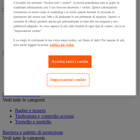
Cliccando sul pulsante "Accetta tutti i cookie", la nostra piattaforma sarà in grado di
Assorbente industriale
scambiare informazioni con il tuo browser attraverso i cookie. Queste informazioni
Vedi tutte le categorie
consentono al nostro team di marketing e ai nostri partner Internet di misurare le
prestazioni del nostro sito Web e di analizzare le tue preferenze di acquisto. Questo ci
consente di offrirti prodotti ancora più personalizzati in base alle tue esigenze e una
Assorbente
pubblicità adeguata. Se vuoi saperne di più sulle finalità di ogni tipo di cookie, clicca su
Barriera anti-inquinamento e sistema di deviazione delle
"impostazioni cookie".
perdite
Contenitore e solvente per sgrassaggio
E se scegli di continuare la tua visita senza cookie, sei libero di farlo! Per saperne di più,
puoi anche leggere la nostra
politica dei cookie
Attrezzatura e mobili per studi medici
Vedi tutte le categorie
Accetta tutti i cookie
Armadietto pronto soccorso
Lettino, paravento e sedia per studi medici
Materiale per diagnosi di medicina generale
Impostazioni cookie
Mobili e forniture per studi medici
Badge e timbratura
Vedi tutte le categorie
Badge e tessera
Timbratura e controllo accessi
Tornello e portello
Barriera e paletto di protezione
Vedi tutte le categorie