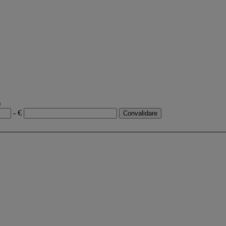
)
- €