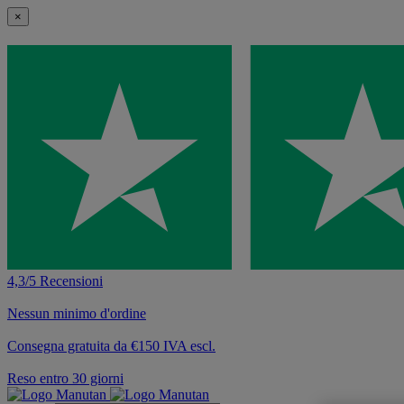
×
4,3/5 Recensioni
Nessun minimo d'ordine
Consegna gratuita da €150 IVA escl.
Reso entro 30 giorni