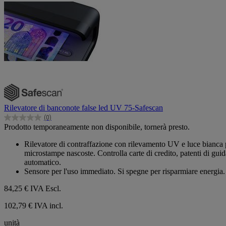
Rilevatore di banconote false led UV 75-Safescan
(0)
0.0
Prodotto temporaneamente non disponibile, tornerà presto.
su
5
Rilevatore di contraffazione con rilevamento UV e luce bianca più
stelle.
microstampe nascoste. Controlla carte di credito, patenti di gui
automatico.
Sensore per l'uso immediato. Si spegne per risparmiare energia
84,25 €
IVA Escl.
102,79 € IVA incl.
unità