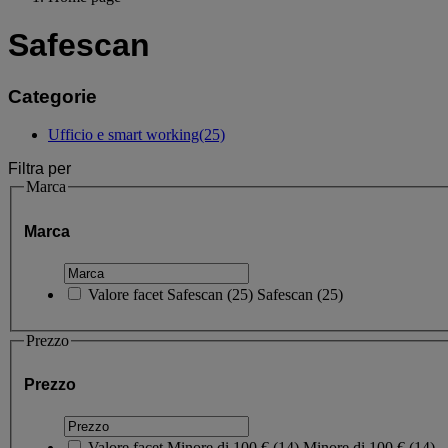
Safescan
Categorie
Ufficio e smart working
(25)
Filtra per
Marca
Marca
Valore facet
Safescan
(
25
)
Safescan
(25)
Prezzo
Prezzo
Valore facet
Minore di 100 €
(
14
)
Minore di 100 €
(14)