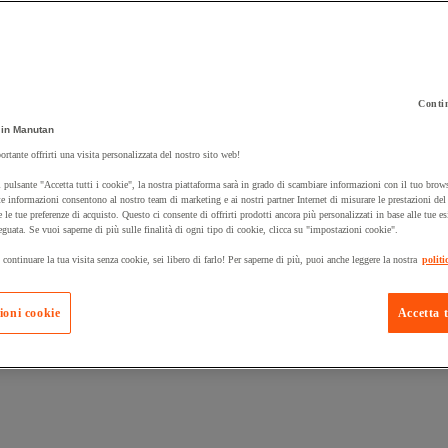
Contin
 carrello un prodotto:
in Manutan
ortante offrirti una visita personalizzata del nostro sito web!
 pulsante "Accetta tutti i cookie", la nostra piattaforma sarà in grado di scambiare informazioni con il tuo brows
Prodotti in pron
e informazioni consentono al nostro team di marketing e ai nostri partner Internet di misurare le prestazioni de
Manutan Expert
e le tue preferenze di acquisto. Questo ci consente di offrirti prodotti ancora più personalizzati in base alle tue e
eguata. Se vuoi saperne di più sulle finalità di ogni tipo di cookie, clicca su "impostazioni cookie".
 continuare la tua visita senza cookie, sei libero di farlo! Per saperne di più, puoi anche leggere la nostra
politi
ioni cookie
Accetta t