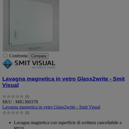
Confronta
Compara
Lavagna magnetica in vetro Glass2write - Smit
Visual
(0)
0.0
SKU : MIG360378
su
Lavagna magnetica in vetro Glass2write - Smit Visual
5
(0)
stelle.
0.0
su
Lavagna magnetica con superficie di scrittura cancellabile a
5
secco.