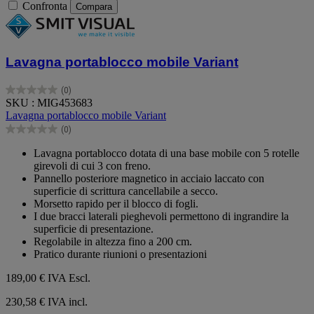
Confronta
Compara
Lavagna portablocco mobile Variant
(0)
0.0
SKU : MIG453683
su
Lavagna portablocco mobile Variant
5
(0)
stelle.
0.0
su
Lavagna portablocco dotata di una base mobile con 5 rotelle
5
girevoli di cui 3 con freno.
stelle.
Pannello posteriore magnetico in acciaio laccato con
superficie di scrittura cancellabile a secco.
Morsetto rapido per il blocco di fogli.
I due bracci laterali pieghevoli permettono di ingrandire la
superficie di presentazione.
Regolabile in altezza fino a 200 cm.
Pratico durante riunioni o presentazioni
189,00 €
IVA Escl.
230,58 € IVA incl.