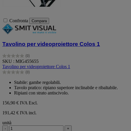
Confronta
Compara
Tavolino per videoproiettore Colos 1
(0)
0.0
SKU : MIG455655
su
Tavolino per videoproiettore Colos 1
5
(0)
stelle.
0.0
su
Stabile: gambe regolabili.
5
Tavolo pratico: ripiano superiore inclinabile e ribaltabile.
stelle.
Ripiani con strato antiscivolo.
156,90 €
IVA Escl.
191,42 € IVA incl.
unità
-
+