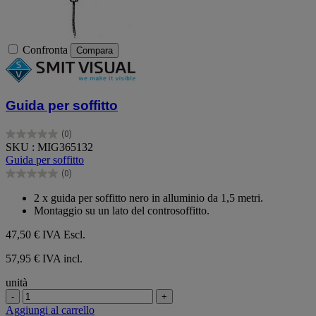
Confronta
Compara
Guida per soffitto
(0)
0.0
SKU : MIG365132
su
Guida per soffitto
5
(0)
stelle.
0.0
su
2 x guida per soffitto nero in alluminio da 1,5 metri.
5
Montaggio su un lato del controsoffitto.
stelle.
47,50 €
IVA Escl.
57,95 € IVA incl.
unità
-
+
Aggiungi al carrello