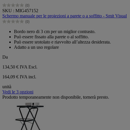
(0)
0.0
SKU : MIG457152
su
Schermo manuale per le proiezioni a parete o a soffitto - Smit Visual
5
(0)
stelle.
0.0
su
Bordo nero di 3 cm per un miglior contrasto.
5
Può essere fissato alla parete o al soffitto.
stelle.
Può essere srotolato e riavvolto all’altezza desiderata.
Adatto a un uso regolare
Da
134,50 €
IVA Escl.
164,09 € IVA incl.
unità
Vedi le 3 opzioni
Prodotto temporaneamente non disponibile, tornerà presto.