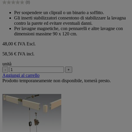
(0)
stelle.
0.0
su
Per sospendere un cliprail o un binario a soffitto.
5
Gli inserti stabilizzatori consentono di stabilizzare la lavagna
stelle.
contro la parete ed evitare eventuali danni.
Per lavagne magnetiche, con pennarelli e altre lavagne con
dimensioni massime 90 x 120 cm.
48,00 €
IVA Escl.
58,56 € IVA incl.
unità
-
+
Aggiungi al carrello
Prodotto temporaneamente non disponibile, tornerà presto.