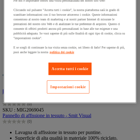
Per noi è importante offrirti una visita personalizzata del nostro sito web!
Cliccando sul pulsante "Accetta tutti i cookie", la nostra piattaforma sarà in grado di
scambiare informazioni con il tuo browser attraverso i cookie. Queste informazioni
consentono al nostro team di marketing e ai nostri partner Internet di misurare le
prestazioni del nostro sito Web e di analizzare le tue preferenze di acquisto. Questo ci
consente di offrirti prodotti ancora più personalizzati in base alle tue esigenze e una
pubblicità adeguata. Se vuoi saperne di più sulle finalità di ogni tipo di cookie, clicca su
"impostazioni cookie".
E se scegli di continuare la tua visita senza cookie, sei libero di farlo! Per saperne di più,
puoi anche leggere la nostra
politica dei cookie
Confronta
Compara
Accetta tutti i cookie
Impostazioni cookie
Pannello di affissione in tessuto - Smit Visual
(0)
0.0
SKU : MIG2069045
su
Pannello di affissione in tessuto - Smit Visual
5
(0)
stelle.
0.0
su
Lavagna di affissione in tessuto per puntine.
5
Superficie di alta qualità in materiale 100% riciclato.