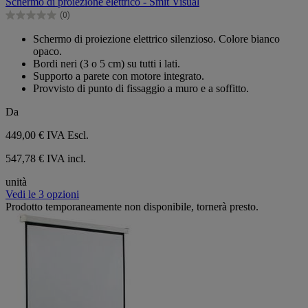
Schermo di proiezione elettrico - Smit Visual
5
(0)
stelle.
0.0
su
Schermo di proiezione elettrico silenzioso. Colore bianco
5
opaco.
stelle.
Bordi neri (3 o 5 cm) su tutti i lati.
Supporto a parete con motore integrato.
Provvisto di punto di fissaggio a muro e a soffitto.
Da
449,00 €
IVA Escl.
547,78 € IVA incl.
unità
Vedi le 3 opzioni
Prodotto temporaneamente non disponibile, tornerà presto.