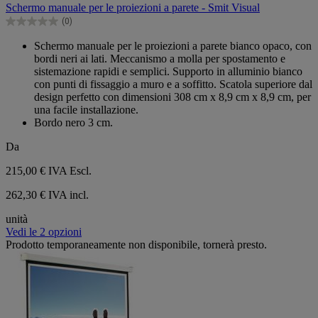
Schermo manuale per le proiezioni a parete - Smit Visual
5
(0)
stelle.
0.0
su
Schermo manuale per le proiezioni a parete bianco opaco, con
5
bordi neri ai lati. Meccanismo a molla per spostamento e
stelle.
sistemazione rapidi e semplici. Supporto in alluminio bianco
con punti di fissaggio a muro e a soffitto. Scatola superiore dal
design perfetto con dimensioni 308 cm x 8,9 cm x 8,9 cm, per
una facile installazione.
Bordo nero 3 cm.
Da
215,00 €
IVA Escl.
262,30 € IVA incl.
unità
Vedi le 2 opzioni
Prodotto temporaneamente non disponibile, tornerà presto.