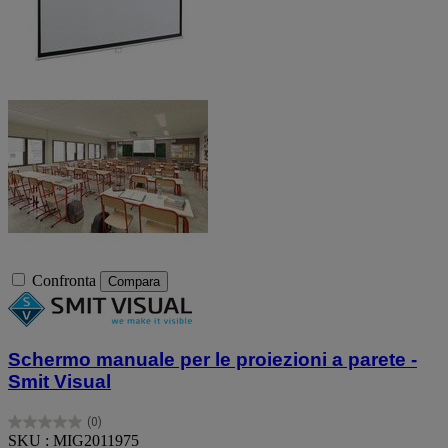
Confronta
Compara
Schermo manuale per le proiezioni a parete -
Smit Visual
(0)
0.0
SKU : MIG2011975
su