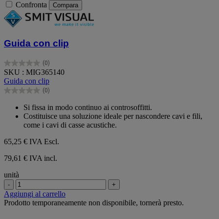
Confronta
Compara
Guida con clip
(0)
0.0
SKU : MIG365140
su
Guida con clip
5
(0)
stelle.
0.0
su
Si fissa in modo continuo ai controsoffitti.
5
Costituisce una soluzione ideale per nascondere cavi e fili,
stelle.
come i cavi di casse acustiche.
65,25 €
IVA Escl.
79,61 € IVA incl.
unità
-
+
Aggiungi al carrello
Prodotto temporaneamente non disponibile, tornerà presto.