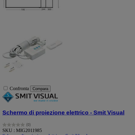
Confronta
Compara
Schermo di proiezione elettrico - Smit Visual
(0)
0.0
SKU : MIG2011985
su