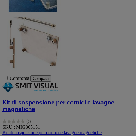
Confronta
Compara
Kit di sospensione per cornici e lavagne
magnetiche
(0)
0.0
SKU : MIG365151
su
Kit di sospensione per cornici e lavagne magnetiche
5