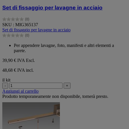
Set di fissaggio per lavagne in acciaio
(0)
0.0
SKU : MIG365137
su
Set di fissaggio per lavagne in acciaio
5
(0)
stelle.
0.0
su
Per appendere lavagne, foto, manifesti e altri elementi a
5
parete.
stelle.
39,90 €
IVA Escl.
48,68 € IVA incl.
il kit
-
+
Aggiungi al carrello
Prodotto temporaneamente non disponibile, tornerà presto.