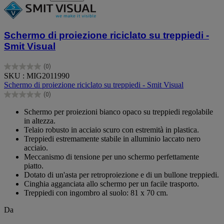
Schermo di proiezione riciclato su treppiedi -
Smit Visual
(0)
0.0
SKU : MIG2011990
su
Schermo di proiezione riciclato su treppiedi - Smit Visual
5
(0)
stelle.
0.0
su
Schermo per proiezioni bianco opaco su treppiedi regolabile
5
in altezza.
stelle.
Telaio robusto in acciaio scuro con estremità in plastica.
Treppiedi estremamente stabile in alluminio laccato nero
acciaio.
Meccanismo di tensione per uno schermo perfettamente
piatto.
Dotato di un'asta per retroproiezione e di un bullone treppiedi.
Cinghia agganciata allo schermo per un facile trasporto.
Treppiedi con ingombro al suolo: 81 x 70 cm.
Da