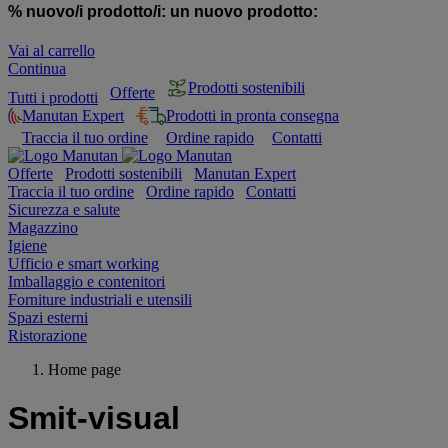
% nuovo/i prodotto/i:
un nuovo prodotto:
Vai al carrello
Continua
Prodotti sostenibili
Offerte
Tutti i prodotti
Manutan Expert
Prodotti in pronta consegna
Traccia il tuo ordine
Ordine rapido
Contatti
Offerte
Prodotti sostenibili
Manutan Expert
Traccia il tuo ordine
Ordine rapido
Contatti
Sicurezza e salute
Magazzino
Igiene
Ufficio e smart working
Imballaggio e contenitori
Forniture industriali e utensili
Spazi esterni
Ristorazione
Home page
Smit-visual