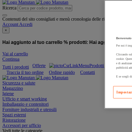
Ricerca
Contenuti del sito consigliati e menù cronologia delle ricerche
Account
Accedi
×
Benvenuto 
Hai aggiunto al tuo carrello % prodotti:
Hai aggiunto al tuo
Per noi è imp
Vai al carrello
Cliccando sul
Continua
cookie. Quest
e di analizzar
Offerte
Prodotti sostenibili
Tutti i prodotti
pubblicità ad
Traccia il tuo ordine
Ordine rapido
Contatti
E se scegli di
Sicurezza e salute
Magazzino
Impostaz
Igiene
Ufficio e smart working
Imballaggio e contenitori
Forniture industriali e utensili
Spazi esterni
Ristorazione
Accessori per ufficio
Vedi tutte le categorie