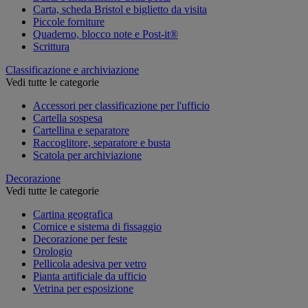
Carta, scheda Bristol e biglietto da visita
Piccole forniture
Quaderno, blocco note e Post-it®
Scrittura
Classificazione e archiviazione
Vedi tutte le categorie
Accessori per classificazione per l'ufficio
Cartella sospesa
Cartellina e separatore
Raccoglitore, separatore e busta
Scatola per archiviazione
Decorazione
Vedi tutte le categorie
Cartina geografica
Cornice e sistema di fissaggio
Decorazione per feste
Orologio
Pellicola adesiva per vetro
Pianta artificiale da ufficio
Vetrina per esposizione