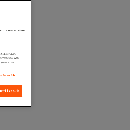
ua senza accettare
er attraverso i
l nostro sito Web
sigenze e una
ta consegna
ca dei cookie
utti i cookie