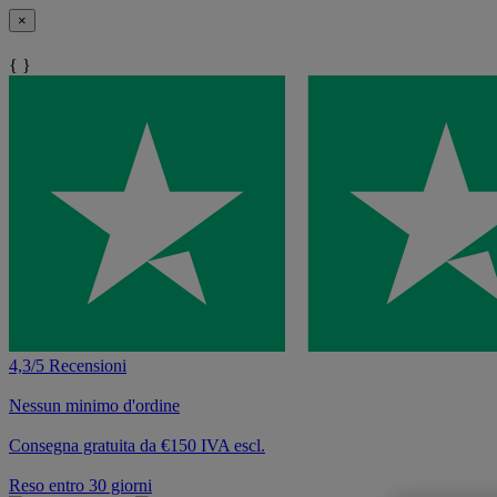
×
{ }
4,3/5 Recensioni
Nessun minimo d'ordine
Consegna gratuita da €150 IVA escl.
Reso entro 30 giorni