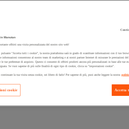
Contin
in Manutan
 carrello un prodotto:
ortante offrirti una visita personalizzata del nostro sito web!
 pulsante "Accetta tutti i cookie", la nostra piattaforma sarà in grado di scambiare informazioni con il tuo brows
e informazioni consentono al nostro team di marketing e ai nostri partner Internet di misurare le prestazioni de
e le tue preferenze di acquisto. Questo ci consente di offrirti prodotti ancora più personalizzati in base alle tue e
Prodotti in pron
Manutan Expert
eguata. Se vuoi saperne di più sulle finalità di ogni tipo di cookie, clicca su "impostazioni cookie".
 continuare la tua visita senza cookie, sei libero di farlo! Per saperne di più, puoi anche leggere la nostra
politi
ioni cookie
Accetta t