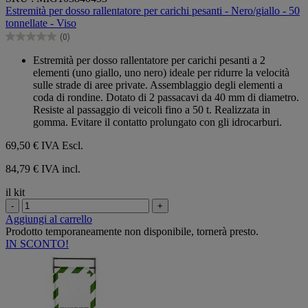
su
Estremità per dosso rallentatore per carichi pesanti - Nero/giallo - 50
5
tonnellate - Viso
stelle.
(0)
0.0
su
Estremità per dosso rallentatore per carichi pesanti a 2
5
elementi (uno giallo, uno nero) ideale per ridurre la velocità
stelle.
sulle strade di aree private. Assemblaggio degli elementi a
coda di rondine. Dotato di 2 passacavi da 40 mm di diametro.
Resiste al passaggio di veicoli fino a 50 t. Realizzata in
gomma. Evitare il contatto prolungato con gli idrocarburi.
69,50 €
IVA Escl.
84,79 € IVA incl.
il kit
-
+
Aggiungi al carrello
Prodotto temporaneamente non disponibile, tornerà presto.
IN SCONTO!