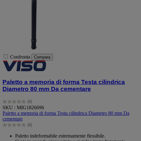
Confronta
Compara
Paletto a memoria di forma Testa cilindrica
Diametro 80 mm Da cementare
(0)
0.0
SKU : MIG1826696
su
Paletto a memoria di forma Testa cilindrica Diametro 80 mm Da
5
cementare
stelle.
(0)
0.0
su
Paletto indeformabile estremamente flessibile.
5