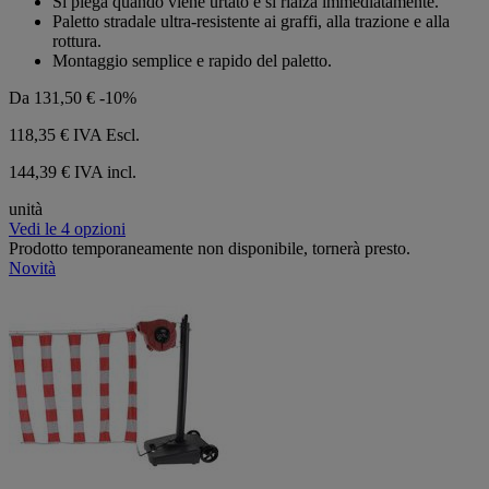
Si piega quando viene urtato e si rialza immediatamente.
stelle.
Paletto stradale ultra-resistente ai graffi, alla trazione e alla
rottura.
Montaggio semplice e rapido del paletto.
Da
131,50 €
-10%
118,35 €
IVA Escl.
144,39 € IVA incl.
unità
Vedi le 4 opzioni
Prodotto temporaneamente non disponibile, tornerà presto.
Novità