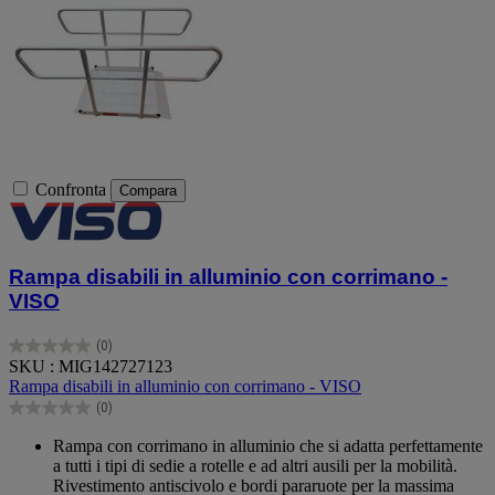
Confronta
Compara
Rampa disabili in alluminio con corrimano -
VISO
(0)
0.0
SKU : MIG142727123
su
Rampa disabili in alluminio con corrimano - VISO
5
(0)
stelle.
0.0
su
Rampa con corrimano in alluminio che si adatta perfettamente
5
a tutti i tipi di sedie a rotelle e ad altri ausili per la mobilità.
stelle.
Rivestimento antiscivolo e bordi pararuote per la massima