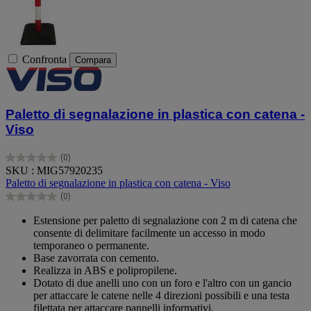
Confronta
Compara
Paletto di segnalazione in plastica con catena -
Viso
(0)
0.0
SKU : MIG57920235
su
Paletto di segnalazione in plastica con catena - Viso
5
(0)
stelle.
0.0
su
Estensione per paletto di segnalazione con 2 m di catena che
5
consente di delimitare facilmente un accesso in modo
stelle.
temporaneo o permanente.
Base zavorrata con cemento.
Realizza in ABS e polipropilene.
Dotato di due anelli uno con un foro e l'altro con un gancio
per attaccare le catene nelle 4 direzioni possibili e una testa
filettata per attaccare pannelli informativi.