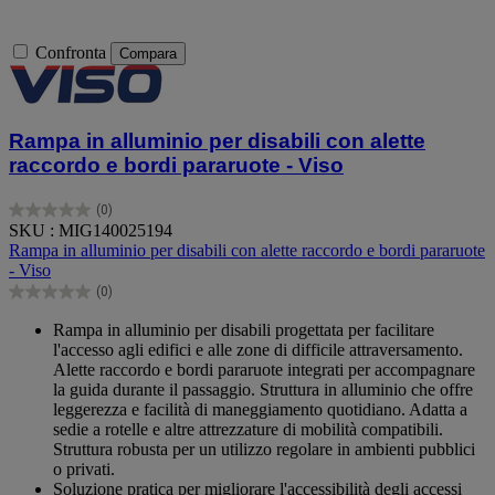
Confronta
Compara
Rampa in alluminio per disabili con alette
raccordo e bordi pararuote - Viso
(0)
0.0
SKU : MIG140025194
su
Rampa in alluminio per disabili con alette raccordo e bordi pararuote
5
- Viso
stelle.
(0)
0.0
su
Rampa in alluminio per disabili progettata per facilitare
5
l'accesso agli edifici e alle zone di difficile attraversamento.
stelle.
Alette raccordo e bordi pararuote integrati per accompagnare
la guida durante il passaggio. Struttura in alluminio che offre
leggerezza e facilità di maneggiamento quotidiano. Adatta a
sedie a rotelle e altre attrezzature di mobilità compatibili.
Struttura robusta per un utilizzo regolare in ambienti pubblici
o privati.
Soluzione pratica per migliorare l'accessibilità degli accessi