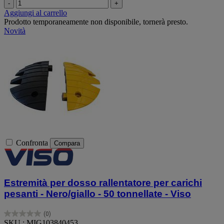
-
+
Aggiungi al carrello
Prodotto temporaneamente non disponibile, tornerà presto.
Novità
Confronta
Compara
Estremità per dosso rallentatore per carichi
pesanti - Nero/giallo - 50 tonnellate - Viso
(0)
0.0
SKU : MIG103840453