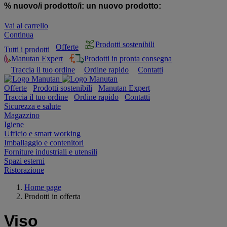
% nuovo/i prodotto/i:
un nuovo prodotto:
Vai al carrello
Continua
Prodotti sostenibili
Offerte
Tutti i prodotti
Manutan Expert
Prodotti in pronta consegna
Traccia il tuo ordine
Ordine rapido
Contatti
Offerte
Prodotti sostenibili
Manutan Expert
Traccia il tuo ordine
Ordine rapido
Contatti
Sicurezza e salute
Magazzino
Igiene
Ufficio e smart working
Imballaggio e contenitori
Forniture industriali e utensili
Spazi esterni
Ristorazione
Home page
Prodotti in offerta
Viso