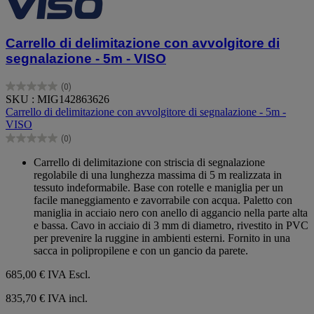
Carrello di delimitazione con avvolgitore di
segnalazione - 5m - VISO
(0)
0.0
SKU : MIG142863626
su
Carrello di delimitazione con avvolgitore di segnalazione - 5m -
5
VISO
stelle.
(0)
0.0
su
Carrello di delimitazione con striscia di segnalazione
5
regolabile di una lunghezza massima di 5 m realizzata in
stelle.
tessuto indeformabile. Base con rotelle e maniglia per un
facile maneggiamento e zavorrabile con acqua. Paletto con
maniglia in acciaio nero con anello di aggancio nella parte alta
e bassa. Cavo in acciaio di 3 mm di diametro, rivestito in PVC
per prevenire la ruggine in ambienti esterni. Fornito in una
sacca in polipropilene e con un gancio da parete.
685,00 €
IVA Escl.
835,70 € IVA incl.