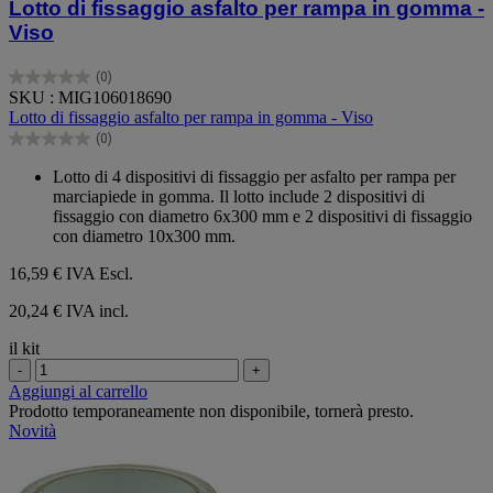
Lotto di fissaggio asfalto per rampa in gomma -
Viso
(0)
0.0
SKU : MIG106018690
su
Lotto di fissaggio asfalto per rampa in gomma - Viso
5
(0)
stelle.
0.0
su
Lotto di 4 dispositivi di fissaggio per asfalto per rampa per
5
marciapiede in gomma. Il lotto include 2 dispositivi di
stelle.
fissaggio con diametro 6x300 mm e 2 dispositivi di fissaggio
con diametro 10x300 mm.
16,59 €
IVA Escl.
20,24 € IVA incl.
il kit
-
+
Aggiungi al carrello
Prodotto temporaneamente non disponibile, tornerà presto.
Novità