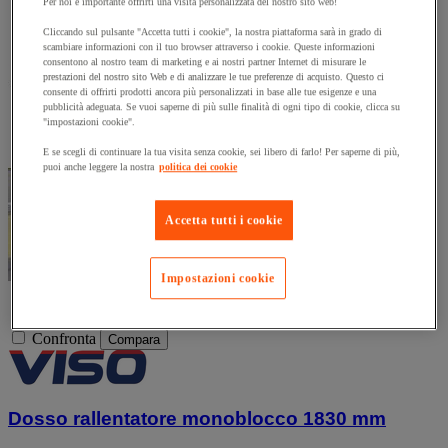
Per noi è importante offrirti una visita personalizzata del nostro sito web!
Cliccando sul pulsante "Accetta tutti i cookie", la nostra piattaforma sarà in grado di
scambiare informazioni con il tuo browser attraverso i cookie. Queste informazioni
consentono al nostro team di marketing e ai nostri partner Internet di misurare le
prestazioni del nostro sito Web e di analizzare le tue preferenze di acquisto. Questo ci
consente di offrirti prodotti ancora più personalizzati in base alle tue esigenze e una
pubblicità adeguata. Se vuoi saperne di più sulle finalità di ogni tipo di cookie, clicca su
"impostazioni cookie".
E se scegli di continuare la tua visita senza cookie, sei libero di farlo! Per saperne di più,
puoi anche leggere la nostra
politica dei cookie
Accetta tutti i cookie
Impostazioni cookie
Confronta
Compara
Dosso rallentatore monoblocco 1830 mm