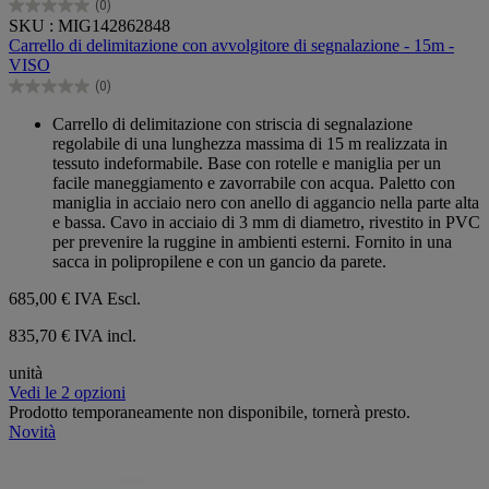
(0)
0.0
SKU : MIG142862848
su
Carrello di delimitazione con avvolgitore di segnalazione - 15m -
5
VISO
stelle.
(0)
0.0
su
Carrello di delimitazione con striscia di segnalazione
5
regolabile di una lunghezza massima di 15 m realizzata in
stelle.
tessuto indeformabile. Base con rotelle e maniglia per un
facile maneggiamento e zavorrabile con acqua. Paletto con
maniglia in acciaio nero con anello di aggancio nella parte alta
e bassa. Cavo in acciaio di 3 mm di diametro, rivestito in PVC
per prevenire la ruggine in ambienti esterni. Fornito in una
sacca in polipropilene e con un gancio da parete.
685,00 €
IVA Escl.
835,70 € IVA incl.
unità
Vedi le 2 opzioni
Prodotto temporaneamente non disponibile, tornerà presto.
Novità