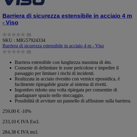
Barriera di sicurezza estensibile in acciaio 4 m
- Viso
(0)
0.0
SKU : MIG57924334
su
Barriera di sicurezza estensibile in acciaio 4 m - Viso
5
(0)
stelle.
0.0
su
Barriera estensibile con lunghezza massima di 4m.
5
Consente di delimitare le zone pericolose e impedire il
stelle.
passaggio per limitare i rischi di incidenti.
Realizzata in acciaio rivestito con vernice epossidica, è
facilmente ripiegabile grazie al sistema di rivetti.
Ingombro ridotto una volta ripiegata per consentire di
guadagnare spazio nello stoccaggio.
Possibilità di avvitare un pannello di affissione sulla barriera.
259,00 €
-10%
233,10 €
IVA Escl.
284,38 € IVA incl.