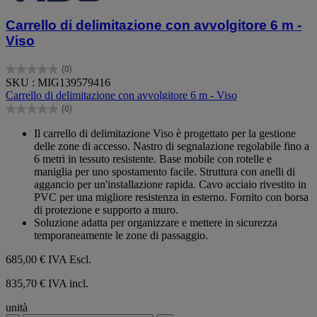
Carrello di delimitazione con avvolgitore 6 m -
Viso
(0)
0.0
SKU : MIG139579416
su
Carrello di delimitazione con avvolgitore 6 m - Viso
5
(0)
stelle.
0.0
su
Il carrello di delimitazione Viso è progettato per la gestione
5
delle zone di accesso. Nastro di segnalazione regolabile fino a
stelle.
6 metri in tessuto resistente. Base mobile con rotelle e
maniglia per uno spostamento facile. Struttura con anelli di
aggancio per un'installazione rapida. Cavo acciaio rivestito in
PVC per una migliore resistenza in esterno. Fornito con borsa
di protezione e supporto a muro.
Soluzione adatta per organizzare e mettere in sicurezza
temporaneamente le zone di passaggio.
685,00 €
IVA Escl.
835,70 € IVA incl.
unità