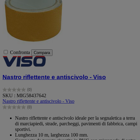
Confronta
Compara
Nastro riflettente e antiscivolo - Viso
(0)
0.0
SKU : MIG58437642
su
Nastro riflettente e antiscivolo - Viso
5
(0)
stelle.
0.0
su
Nastro riflettente e antiscivolo ideale per la segnaletica a terra
5
di marciapiedi, strade, parcheggi, pavimenti di fabbrica, campi
stelle.
sportivi.
Lunghezza 10 m, larghezza 100 mm.