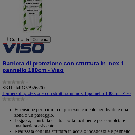
Confronta
Compara
Barriera di protezione con struttura in inox 1
pannello 180cm - Viso
(0)
0.0
SKU : MIG57926890
su
Barriera di protezione con struttura in inox 1 pannello 180cm - Viso
5
(0)
stelle.
0.0
su
Estensione per barriera di protezione ideale per dividere una
5
zona o un passaggio.
stelle.
Leggera, si installa e si trasporta facilmente per completare
una barriera esistente.
Realizzata con una struttura in acciaio inossidabile e pannello