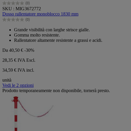
(0)
0.0
SKU : MIG3672772
su
Dosso rallentatore monoblocco 1830 mm
5
(0)
stelle.
0.0
su
Grande visibilità con larghe strisce gialle.
5
Gomma molto resistente.
stelle.
Rallentatore altamente resistente a grassi e acidi.
Da
40,50 €
-30%
28,35 €
IVA Escl.
34,59 € IVA incl.
unità
Vedi le 2 opzioni
Prodotto temporaneamente non disponibile, tornerà presto.