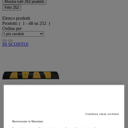
Mostra tutti 252 prodotti
Filtri
252
Elenco prodotti
Prodotti:
( 1 - 48 su 252 )
Ordina per
IN SCONTO!
Continua senza accettare
Benvenuto in Manutan