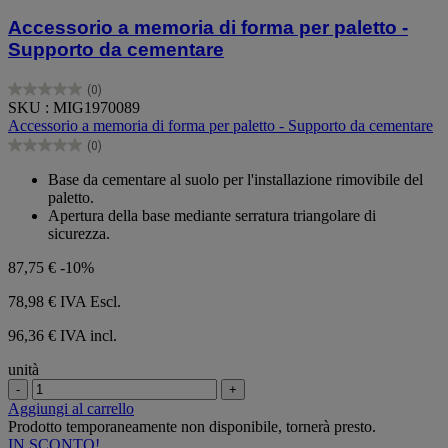
Accessorio a memoria di forma per paletto -
Supporto da cementare
(0)
0.0
SKU : MIG1970089
su
Accessorio a memoria di forma per paletto - Supporto da cementare
5
(0)
stelle.
0.0
su
Base da cementare al suolo per l'installazione rimovibile del
5
paletto.
stelle.
Apertura della base mediante serratura triangolare di
sicurezza.
87,75 €
-10%
78,98 €
IVA Escl.
96,36 € IVA incl.
unità
-
+
Aggiungi al carrello
Prodotto temporaneamente non disponibile, tornerà presto.
IN SCONTO!