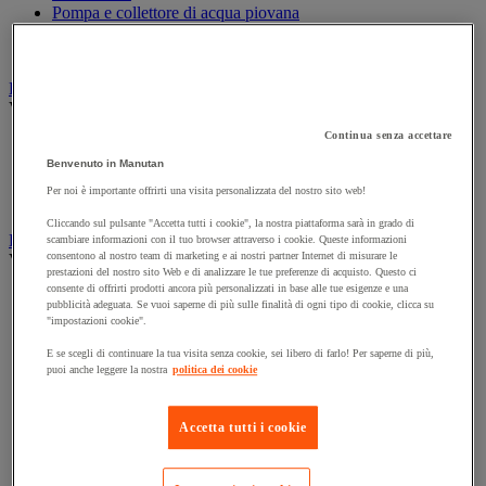
Pompa e collettore di acqua piovana
Utensili da giardino
Utensili da giardino motorizzati
Bandiera
Vedi tutte le categorie
Continua senza accettare
Asta per bandiera
Bandiera pubblicitaria
Benvenuto in Manutan
Bandiera ufficiale
Per noi è importante offrirti una visita personalizzata del nostro sito web!
Manica a vento
Cliccando sul pulsante "Accetta tutti i cookie", la nostra piattaforma sarà in grado di
Luoghi pubblici
scambiare informazioni con il tuo browser attraverso i cookie. Queste informazioni
consentono al nostro team di marketing e ai nostri partner Internet di misurare le
Vedi tutte le categorie
prestazioni del nostro sito Web e di analizzare le tue preferenze di acquisto. Questo ci
consente di offrirti prodotti ancora più personalizzati in base alle tue esigenze e una
Attrezzi per l'inverno
pubblicità adeguata. Se vuoi saperne di più sulle finalità di ogni tipo di cookie, clicca su
Barriera e transenna
"impostazioni cookie".
Fissaggio per segnaletica stradale
Guardrail
E se scegli di continuare la tua visita senza cookie, sei libero di farlo! Per saperne di più,
puoi anche leggere la nostra
politica dei cookie
Paletto da strada
Passacavi stradali
Piastra di ripartizione del carico
Accetta tutti i cookie
Protezione anti-inondazione
Rallentatori
Segnaletica stradale