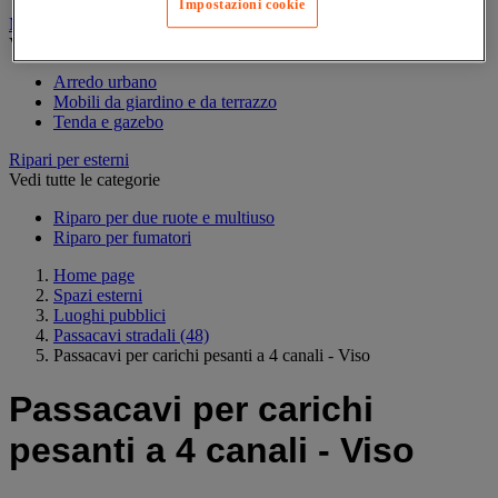
Impostazioni cookie
Mobili da esterno
Vedi tutte le categorie
Arredo urbano
Mobili da giardino e da terrazzo
Tenda e gazebo
Ripari per esterni
Vedi tutte le categorie
Riparo per due ruote e multiuso
Riparo per fumatori
Home page
Spazi esterni
Luoghi pubblici
Passacavi stradali
(48)
Passacavi per carichi pesanti a 4 canali - Viso
Passacavi per carichi
pesanti a 4 canali - Viso