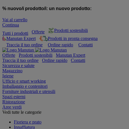
% nuovo/i prodotto/i:
un nuovo prodotto:
Vai al carrello
Continua
Prodotti sostenibili
Offerte
Tutti i prodotti
Manutan Expert
Prodotti in pronta consegna
Traccia il tuo ordine
Ordine rapido
Contatti
Offerte
Prodotti sostenibili
Manutan Expert
Traccia il tuo ordine
Ordine rapido
Contatti
Sicurezza e salute
Magazzino
Igiene
Ufficio e smart working
Imballaggio e contenitori
Forniture industriali e utensili
Spazi esterni
Ristorazione
Aree verdi
Vedi tutte le categorie
Fioriera e prato
Innaffiatura