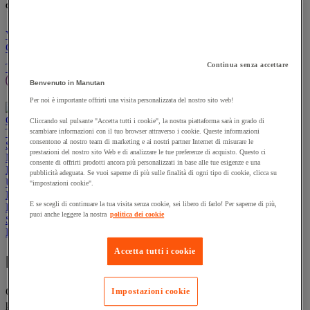
% nuovo/i prodotto/i:
un nuovo prodotto:
Vai al carrello
Continua
Prodotti sostenibili
Offerte
Continua senza accettare
Tutti i prodotti
Manutan Expert
Prodotti in pronta consegna
Benvenuto in Manutan
Traccia il tuo ordine
Ordine rapido
Contatti
Per noi è importante offrirti una visita personalizzata del nostro sito web!
Offerte
Prodotti sostenibili
Manutan Expert
Cliccando sul pulsante "Accetta tutti i cookie", la nostra piattaforma sarà in grado di
Traccia il tuo ordine
Ordine rapido
Contatti
scambiare informazioni con il tuo browser attraverso i cookie. Queste informazioni
consentono al nostro team di marketing e ai nostri partner Internet di misurare le
Sicurezza e salute
prestazioni del nostro sito Web e di analizzare le tue preferenze di acquisto. Questo ci
Magazzino
consente di offrirti prodotti ancora più personalizzati in base alle tue esigenze e una
Igiene
pubblicità adeguata. Se vuoi saperne di più sulle finalità di ogni tipo di cookie, clicca su
Ufficio e smart working
"impostazioni cookie".
Imballaggio e contenitori
E se scegli di continuare la tua visita senza cookie, sei libero di farlo! Per saperne di più,
Forniture industriali e utensili
puoi anche leggere la nostra
politica dei cookie
Spazi esterni
Ristorazione
Accetta tutti i cookie
Ricerca: Carrelli
Carrelli professionali, specifici per ogni esigenza e ambiente d’uso:
Impostazioni cookie
produzione, retail, trasporto e molto altro! Materiali di alta qualità,