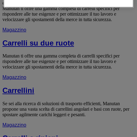
ergonomia, prodotti su misura
Manutan ti offre una gamma completa di carrelli specifici per
rispondere alle tue esigenze e per ottimizzare il tuo lavoro e
velocizzare gli spostamenti della merce in tutta sicurezza.
Magazzino
Carrelli su due ruote
Manutan ti offre una gamma completa di carrelli specifici per
rispondere alle tue esigenze e per ottimizzare il tuo lavoro e
velocizzare gli spostamenti della merce in tutta sicurezza.
Magazzino
Carrellini
Se sei alla ricerca di soluzioni di trasporto efficienti, Manutan
propone una vasta scelta di carrellini angolari e basi con ruote, per
spostare agilmente carichi leggeri e pesanti.
Magazzino