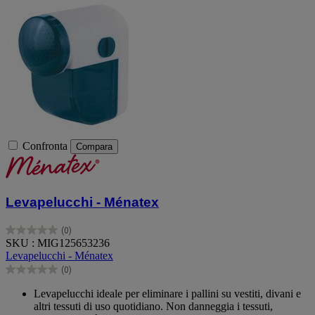
Confronta
Compara
Levapelucchi - Ménatex
(0)
0.0
SKU : MIG125653236
su
Levapelucchi - Ménatex
5
(0)
stelle.
0.0
su
Levapelucchi ideale per eliminare i pallini su vestiti, divani e
5
altri tessuti di uso quotidiano. Non danneggia i tessuti,
stelle.