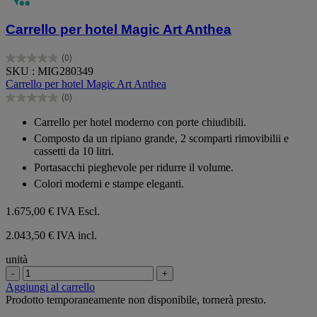
Carrello per hotel Magic Art Anthea
(0)
0.0
SKU : MIG280349
su
Carrello per hotel Magic Art Anthea
5
(0)
stelle.
0.0
su
Carrello per hotel moderno con porte chiudibili.
5
Composto da un ripiano grande, 2 scomparti rimovibilii e
stelle.
cassetti da 10 litri.
Portasacchi pieghevole per ridurre il volume.
Colori moderni e stampe eleganti.
1.675,00 €
IVA Escl.
2.043,50 € IVA incl.
unità
-
+
Aggiungi al carrello
Prodotto temporaneamente non disponibile, tornerà presto.