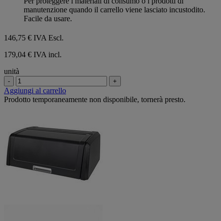
Per proteggere i materiali di consumo o i prodotti di
stelle.
manutenzione quando il carrello viene lasciato incustodito.
Facile da usare.
146,75 €
IVA Escl.
179,04 € IVA incl.
unità
-
+
Aggiungi al carrello
Prodotto temporaneamente non disponibile, tornerà presto.