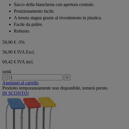
su
Sacco della biancheria con apertura centrale.
5
Posizionamento facile.
stelle.
A tenuta stagna grazie al rivestimento in plastica.
Facile da pulire.
Robusto.
59,90 €
-5%
56,90 €
IVA Escl.
69,42 € IVA incl.
unità
-
+
Aggiungi al carrello
Prodotto temporaneamente non disponibile, tornerà presto.
IN SCONTO!