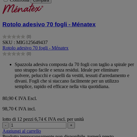
Compara
Rotolo adesivo 70 fogli - Ménatex
(0)
0.0
SKU : MIG125649437
su
Rotolo adesivo 70 fogli - Ménatex
5
(0)
stelle.
0.0
su
Spazzola adesiva composta da 70 fogli con taglio a spirale per
5
uno strappo facile e senza residui. Ideale per eliminare
stelle.
polvere, pelucchi e capelli da vestiti, tessuti d'arredamento e
divani. Fogli che si staccano facilmente per un utilizzo
semplice, rapido ed efficace nella vita quotidiana.
80,90 €
IVA Escl.
98,70 € IVA incl.
lotto di 12 pezzi
6,74 € IVA escl. per unità
-
+
Aggiungi al carrello
Prodotto temporaneamente non disponibile, tornerà presto.