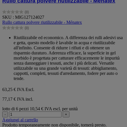
Rullo cattura polvere riutilizzabile - Ménatex
(0)
0.0
SKU : MIG127124027
su
Rullo cattura polvere riutilizzabile - Ménatex
5
(0)
stelle.
0.0
su
Riutilizzabile ed economico. A differenza dei rulli adesivi usa
5
e getta, questo modello è lavabile in acqua e riutilizzabile
stelle.
all'infinito. Consente di ridurre i rifiuti e di ottenere un
risparmio duraturo. Aderenza efficace, la superficie in gel
morbido è progettata per catturare efficacemente le impurità
senza danneggiare i tessuti, anche i più delicati. Versatile
utilizzabile su una grande varietà di tessuti: abbigliamento,
cappotti, completi, tessuti d'arredamento, fodere per auto o
tende.
63,25 €
IVA Escl.
77,17 € IVA incl.
lotto di 6 pezzi
10,54 € IVA escl. per unità
-
+
Aggiungi al carrello
Prodotto temporaneamente non disponibile, tornerà presto.