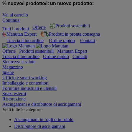
% nuovo/i prodotto/i:
un nuovo prodotto:
Vai al carrello
Continua
Prodotti sostenibili
Offerte
Tutti i prodotti
Manutan Expert
Prodotti in pronta consegna
Traccia il tuo ordine
Ordine rapido
Contatti
Offerte
Prodotti sostenibili
Manutan Expert
Traccia il tuo ordine
Ordine rapido
Contatti
Sicurezza e salute
Magazzino
Igiene
Ufficio e smart working
Imballaggio e contenitori
Forniture industriali e utensili
Spazi esterni
Ristorazione
Asciugamani e distributore di asciugamani
Vedi tutte le categorie
Asciugamani in fogli o in rotolo
Distributore di asciugamani