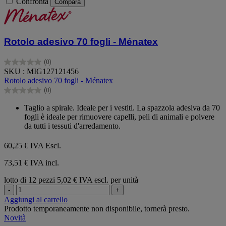
Confronta
Compara
Rotolo adesivo 70 fogli - Ménatex
(0)
0.0
SKU : MIG127121456
su
Rotolo adesivo 70 fogli - Ménatex
5
(0)
stelle.
0.0
su
Taglio a spirale. Ideale per i vestiti. La spazzola adesiva da 70
5
fogli è ideale per rimuovere capelli, peli di animali e polvere
stelle.
da tutti i tessuti d'arredamento.
60,25 €
IVA Escl.
73,51 € IVA incl.
lotto di 12 pezzi
5,02 € IVA escl. per unità
-
+
Aggiungi al carrello
Prodotto temporaneamente non disponibile, tornerà presto.
Novità