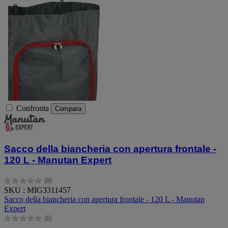
Confronta
Compara
Sacco della biancheria con apertura frontale -
120 L - Manutan Expert
(0)
0.0
SKU : MIG3311457
su
Sacco della biancheria con apertura frontale - 120 L - Manutan
5
Expert
stelle.
(0)
0.0