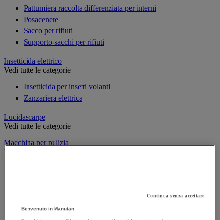
Pattumiera raccolta differenziata per interni
Posacenere
Sacco per rifiuti
Supporto-sacchi per rifiuti
Insetticida elettrico
Vedi tutte le categorie
Insetticida per insetti volanti
Zanzariera elettrica
Lucidascarpe
Vedi tutte le categorie
Macchina per pulizia
Vedi tutte le categorie
Aspiratore industriale
Idropulitrice ad alta pressione
Lavasciuga per pavimenti
Continua senza accettare
Monospazzola
Benvenuto in Manutan
Spazzatrice