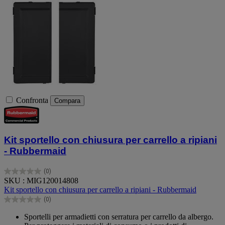
Confronta
Compara
Kit sportello con chiusura per carrello a ripiani
- Rubbermaid
(0)
0.0
SKU : MIG120014808
su
Kit sportello con chiusura per carrello a ripiani - Rubbermaid
5
(0)
stelle.
0.0
su
Sportelli per armadietti con serratura per carrello da albergo.
5