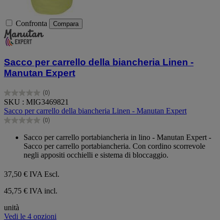
Confronta
Compara
Sacco per carrello della biancheria Linen -
Manutan Expert
(0)
0.0
SKU : MIG3469821
su
Sacco per carrello della biancheria Linen - Manutan Expert
5
(0)
stelle.
0.0
su
Sacco per carrello portabiancheria in lino - Manutan Expert -
5
Sacco per carrello portabiancheria. Con cordino scorrevole
stelle.
negli appositi occhielli e sistema di bloccaggio.
37,50 €
IVA Escl.
45,75 € IVA incl.
unità
Vedi le 4 opzioni