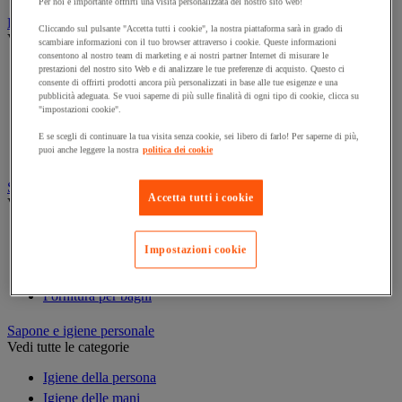
Per noi è importante offrirti una visita personalizzata del nostro sito web!
Prodotti per la pulizia
Cliccando sul pulsante "Accetta tutti i cookie", la nostra piattaforma sarà in grado di
Vedi tutte le categorie
scambiare informazioni con il tuo browser attraverso i cookie. Queste informazioni
consentono al nostro team di marketing e ai nostri partner Internet di misurare le
Deodorante
prestazioni del nostro sito Web e di analizzare le tue preferenze di acquisto. Questo ci
consente di offrirti prodotti ancora più personalizzati in base alle tue esigenze e una
Detergenti per pavimenti e superfici varie
pubblicità adeguata. Se vuoi saperne di più sulle finalità di ogni tipo di cookie, clicca su
Detersivi e prodotti per biancheria
"impostazioni cookie".
Prodotti per stoviglie
E se scegli di continuare la tua visita senza cookie, sei libero di farlo! Per saperne di più,
Prodotto di manutenzione per sanitari
puoi anche leggere la nostra
politica dei cookie
Sanitari, doccia e bagno
Accetta tutti i cookie
Vedi tutte le categorie
Accessori per docce
Impostazioni cookie
Attrezzature da bagno
Divisorio e cabina per servizi igienici
Fornitura per bagni
Sapone e igiene personale
Vedi tutte le categorie
Igiene della persona
Igiene delle mani