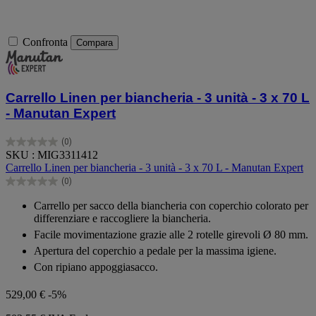
Confronta
Compara
Carrello Linen per biancheria - 3 unità - 3 x 70 L
- Manutan Expert
(0)
0.0
SKU : MIG3311412
su
Carrello Linen per biancheria - 3 unità - 3 x 70 L - Manutan Expert
5
(0)
stelle.
0.0
su
Carrello per sacco della biancheria con coperchio colorato per
5
differenziare e raccogliere la biancheria.
stelle.
Facile movimentazione grazie alle 2 rotelle girevoli Ø 80 mm.
Apertura del coperchio a pedale per la massima igiene.
Con ripiano appoggiasacco.
529,00 €
-5%