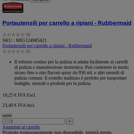
Portautensili per carrello a ripiani - Rubbermaid
(0)
0.0
SKU : MIG124985421
su
Portautensili per carrello a ripiani - Rubbermaid
5
(0)
stelle.
0.0
su
Il robusto cestino per la pulizia si adatta facilmente ai carrelli
5
di pulizia e manutenzione domestica. Può contenere in modo
stelle.
sicuro fino a otto flaconi spray da 950 mL e altri utensili di
pulizia comuni. Il cestello multiuso è perfetto per trasportare
bottiglie, utensili o prodotti per la pulizia.
19,25 €
IVA Escl.
23,49 € IVA incl.
unità
-
+
Aggiungi al carrello
Prodotto temporaneamente non disponibile, tornerà presto.