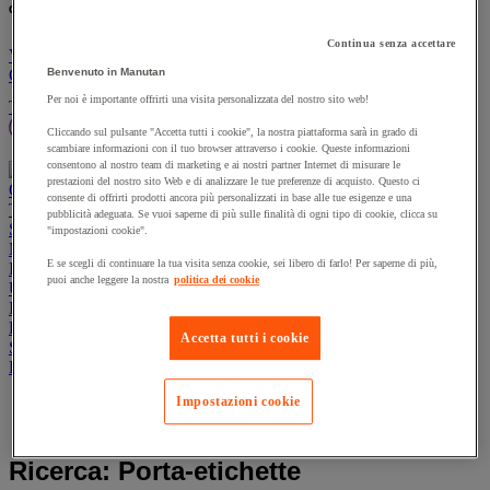
% nuovo/i prodotto/i:
un nuovo prodotto:
Continua senza accettare
Vai al carrello
Continua
Benvenuto in Manutan
Prodotti sostenibili
Offerte
Per noi è importante offrirti una visita personalizzata del nostro sito web!
Tutti i prodotti
Manutan Expert
Prodotti in pronta consegna
Cliccando sul pulsante "Accetta tutti i cookie", la nostra piattaforma sarà in grado di
Traccia il tuo ordine
Ordine rapido
Contatti
scambiare informazioni con il tuo browser attraverso i cookie. Queste informazioni
consentono al nostro team di marketing e ai nostri partner Internet di misurare le
prestazioni del nostro sito Web e di analizzare le tue preferenze di acquisto. Questo ci
Offerte
Prodotti sostenibili
Manutan Expert
consente di offrirti prodotti ancora più personalizzati in base alle tue esigenze e una
Traccia il tuo ordine
Ordine rapido
Contatti
pubblicità adeguata. Se vuoi saperne di più sulle finalità di ogni tipo di cookie, clicca su
Sicurezza e salute
"impostazioni cookie".
Magazzino
E se scegli di continuare la tua visita senza cookie, sei libero di farlo! Per saperne di più,
Igiene
puoi anche leggere la nostra
politica dei cookie
Ufficio e smart working
Imballaggio e contenitori
Forniture industriali e utensili
Accetta tutti i cookie
Spazi esterni
Ristorazione
Impostazioni cookie
Home
Ricerca: Porta-etichette
Ricerca: Porta-etichette