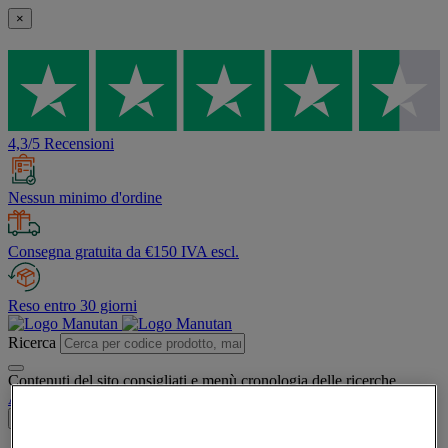
×
4,3/5 Recensioni
Nessun minimo d'ordine
Consegna gratuita da €150 IVA escl.
Reso entro 30 giorni
Ricerca
Contenuti del sito consigliati e menù cronologia delle ricerche
Account
Accedi
×