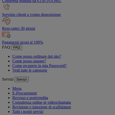
Consegna gratuita da €150 IVA escl.
Servizio clienti a vostra disposizione
Reso entro 30 giorni
Pagamenti sicuri al 100%
FAQ
FAQ
Come posso ordinare dal sito?
Come posso pagare?
Come recupero la mia Password?
Vedi tutte le categorie
Servizi
Servizi
Mepa
E-Procurement
Recesso e postvendita
Consulenza online in videochiamata
Revisione e ispezione di scaffalature
Tutti i nostri servizi