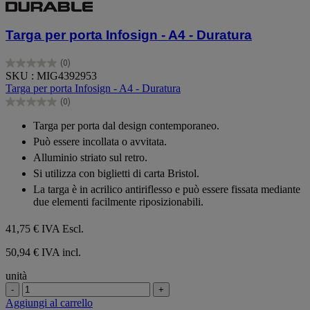
Targa per porta Infosign - A4 - Duratura
(0)
0.0
SKU : MIG4392953
su
Targa per porta Infosign - A4 - Duratura
5
(0)
stelle.
0.0
su
Targa per porta dal design contemporaneo.
5
Può essere incollata o avvitata.
stelle.
Alluminio striato sul retro.
Si utilizza con biglietti di carta Bristol.
La targa è in acrilico antiriflesso e può essere fissata mediante
due elementi facilmente riposizionabili.
41,75 €
IVA Escl.
50,94 € IVA incl.
unità
-
+
Aggiungi al carrello