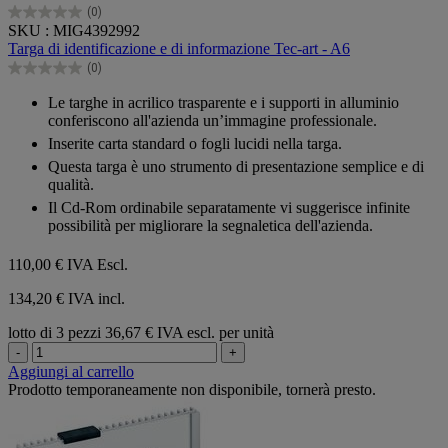
(0)
0.0
SKU : MIG4392992
su
Targa di identificazione e di informazione Tec-art - A6
5
(0)
stelle.
0.0
su
Le targhe in acrilico trasparente e i supporti in alluminio
5
conferiscono all'azienda un’immagine professionale.
stelle.
Inserite carta standard o fogli lucidi nella targa.
Questa targa è uno strumento di presentazione semplice e di
qualità.
Il Cd-Rom ordinabile separatamente vi suggerisce infinite
possibilità per migliorare la segnaletica dell'azienda.
110,00 €
IVA Escl.
134,20 € IVA incl.
lotto di 3 pezzi
36,67 € IVA escl. per unità
-
+
Aggiungi al carrello
Prodotto temporaneamente non disponibile, tornerà presto.