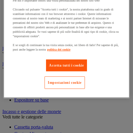
Per noi è importante offrirti una visita personalizzata del nostro sito web!
Cornice e sistema di fissaggio
Decorazione per feste
Cliccando sul pulsante "Accetta tutti i cookie", la nostra piattaforma sarà in grado di
scambiare informazioni con il tuo browser attraverso i cookie. Queste informazioni
Orologio
consentono al nostro team di marketing e ai nostri partner Internet di misurare le
Pellicola adesiva per vetro
prestazioni del nostro sito Web e di analizzare le tue preferenze di acquisto. Questo ci
consente di offrirti prodotti ancora più personalizzati in base alle tue esigenze e una
Pianta artificiale da ufficio
pubblicità adeguata. Se vuoi saperne di più sulle finalità di ogni tipo di cookie, clicca su
Vetrina per esposizione
"impostazioni cookie".
E se scegli di continuare la tua visita senza cookie, sei libero di farlo! Per saperne di più,
Elezione
puoi anche leggere la nostra
politica dei cookie
Vedi tutte le categorie
Espositore
Accetta tutti i cookie
Vedi tutte le categorie
Espositore a parete
Impostazioni cookie
Espositore da tavolo
Espositore mobile
Espositore su base
Incasso e gestione delle monete
Vedi tutte le categorie
Cassetta porta-valuta