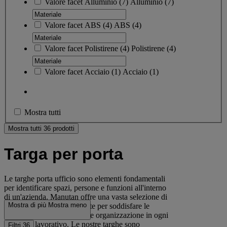
Valore facet
Alluminio
(
7
)
Alluminio
(7)
Valore facet
ABS
(
4
)
ABS
(4)
Valore facet
Polistirene
(
4
)
Polistirene
(4)
Valore facet
Acciaio
(
1
)
Acciaio
(1)
Mostra tutti
Mostra tutti 36 prodotti
Targa per porta
Le targhe porta ufficio sono elementi fondamentali
per identificare spazi, persone e funzioni all'interno
di un'azienda. Manutan offre una vasta selezione di
Mostra di più
Mostra meno
targhette porta ufficio, ideate per soddisfare le
esigenze di identificazione e organizzazione in ogni
ambiente lavorativo. Le nostre targhe sono
Filtri
36