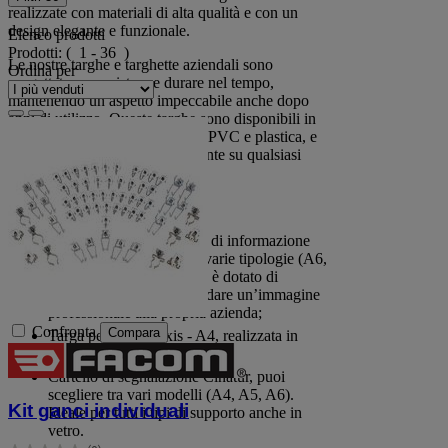
realizzate con materiali di alta qualità e con un
design elegante e funzionale.
Elenco prodotti
Prodotti:
( 1 - 36 )
Le nostre targhe e targhette aziendali sono
Ordina per
progettate per resistere e durare nel tempo,
mantenendo un aspetto impeccabile anche dopo
anni di utilizzo. Queste targhe sono disponibili in
vari materiali, tra cui alluminio, PVC e plastica, e
possono essere montate facilmente su qualsiasi
superficie.
Scopri la nostra offerta:
Targa di identificazione e di informazione
Tec-art, sono disponibili varie tipologie (A6,
A4, A3). Questo modello è dotato di
supporti in alluminio per dare un’immagine
professionale alla propria azienda;
Confronta
Compara
Targa per porta Pyxis - A4, realizzata in
PVC trasparente e antiriflesso;
Cartello di segnalazione Cinatur, puoi
scegliere tra vari modelli (A4, A5, A6).
Kit ganci individuali
Ideale per tutti i tipi di supporto anche in
vetro.