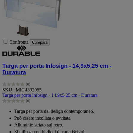
Confronta
Compara
Targa per porta Infosign - 14,9x5,25 cm -
Duratura
(0)
0.0
SKU : MIG4392955
su
Targa per porta Infosign - 14,9x5,25 cm - Duratura
5
(0)
stelle.
0.0
su
Targa per porta dal design contemporaneo.
5
Può essere incollata o avvitata.
stelle.
Alluminio striato sul retro.
Si utilizza con biglietti di carta Bristol.