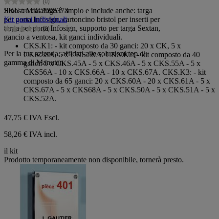
(0)
0.0
Il nostro catalogo è ampio e include anche: targa
SKU : MIG2998373
su
per porta Infosign, cartoncino bristol per inserti per
Kit ganci individuali
5
targa per porta Infosign, supporto per targa Sextan,
(0)
stelle.
0.0
gancio a ventosa, kit ganci individuali.
su
CKS.K1: - kit composto da 30 ganci: 20 x CK, 5 x
5
Per la tua azienda, affidati alle soluzioni top di
CKS.58A, 5 x CKS.59A. CKS.K2: - kit composto da 40
stelle.
gamma di Manutan.
ganci: 5 x CKS.45A - 5 x CKS.46A - 5 x CKS.55A - 5 x
CKS56A - 10 x CKS.66A - 10 x CKS.67A. CKS.K3: - kit
composto da 65 ganci: 20 x CKS.60A - 20 x CKS.61A - 5 x
CKS.67A - 5 x CKS68A - 5 x CKS.50A - 5 x CKS.51A - 5 x
CKS.52A.
47,75 €
IVA Escl.
58,26 € IVA incl.
il kit
Prodotto temporaneamente non disponibile, tornerà presto.