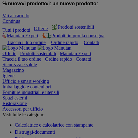
% nuovo/i prodotto/i:
un nuovo prodotto:
Vai al carrello
Continua
Prodotti sostenibili
Offerte
Tutti i prodotti
Manutan Expert
Prodotti in pronta consegna
Traccia il tuo ordine
Ordine rapido
Contatti
Offerte
Prodotti sostenibili
Manutan Expert
Traccia il tuo ordine
Ordine rapido
Contatti
Sicurezza e salute
Magazzino
Igiene
Ufficio e smart working
Imballaggio e contenitori
Forniture industriali e utensili
Spazi esterni
Ristorazione
Accessori per ufficio
Vedi tutte le categorie
Calcolatrice e calcolatrice con stampante
Distruggi-documenti