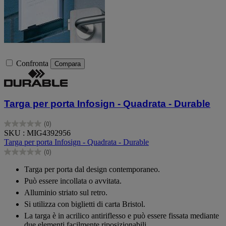
Confronta
Compara
Targa per porta Infosign - Quadrata - Durable
(0)
0.0
SKU : MIG4392956
su
Targa per porta Infosign - Quadrata - Durable
5
(0)
stelle.
0.0
su
Targa per porta dal design contemporaneo.
5
Può essere incollata o avvitata.
stelle.
Alluminio striato sul retro.
Si utilizza con biglietti di carta Bristol.
La targa è in acrilico antiriflesso e può essere fissata mediante
due elementi facilmente riposizionabili.