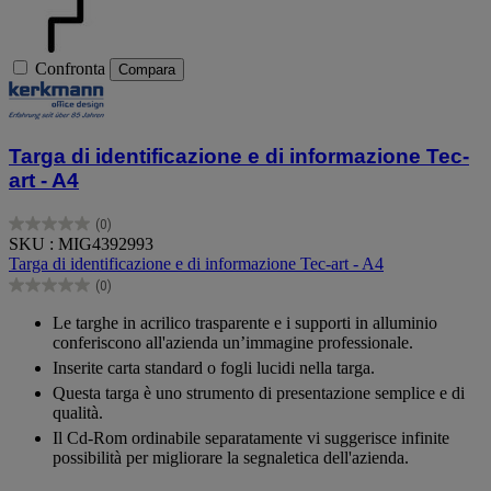
Confronta
Compara
Targa di identificazione e di informazione Tec-
art - A4
(0)
0.0
SKU : MIG4392993
su
Targa di identificazione e di informazione Tec-art - A4
5
(0)
stelle.
0.0
su
Le targhe in acrilico trasparente e i supporti in alluminio
5
conferiscono all'azienda un’immagine professionale.
stelle.
Inserite carta standard o fogli lucidi nella targa.
Questa targa è uno strumento di presentazione semplice e di
qualità.
Il Cd-Rom ordinabile separatamente vi suggerisce infinite
possibilità per migliorare la segnaletica dell'azienda.