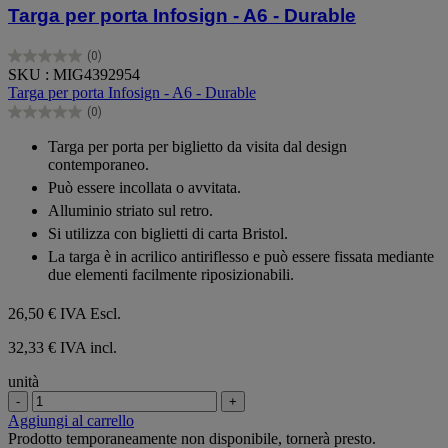
Targa per porta Infosign - A6 - Durable
(0)
0.0
SKU : MIG4392954
su
Targa per porta Infosign - A6 - Durable
5
(0)
stelle.
0.0
su
Targa per porta per biglietto da visita dal design
5
contemporaneo.
stelle.
Può essere incollata o avvitata.
Alluminio striato sul retro.
Si utilizza con biglietti di carta Bristol.
La targa è in acrilico antiriflesso e può essere fissata mediante
due elementi facilmente riposizionabili.
26,50 €
IVA Escl.
32,33 € IVA incl.
unità
-
+
Aggiungi al carrello
Prodotto temporaneamente non disponibile, tornerà presto.