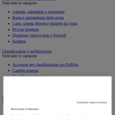
Vedi tutte le categorie
Agenda, calendario e sottomano
Busta e smistamento della posta
Carta, scheda Bristol e biglietto da visita
Piccole forniture
Quaderno, blocco note e Post-it®
Scrittura
Classificazione e archiviazione
Vedi tutte le categorie
Accessori per classificazione per l'ufficio
Cartella sospesa
Cartellina e separatore
Raccoglitore, separatore e busta
Scatola per archiviazione
Decorazione
Vedi tutte le categorie
Continua senza accettare
Benvenuto in Manutan
Cartina geografica