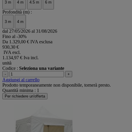
3 m
4 m
4.5 m
6 m
Profondità (m) :
3 m
4 m
dal 27/05/2026 al 31/08/2026
Fino al -30%
Da
1.329,00 € IVA esclusa
930,30 €
IVA escl.
1.134,97 €
Iva incl.
unità
Codice :
Seleziona una variante
-
+
Aggiungi al carrello
Prodotto temporaneamente non disponibile, tornerà presto.
Quantità minima : 1
Per richiedere un'offerta