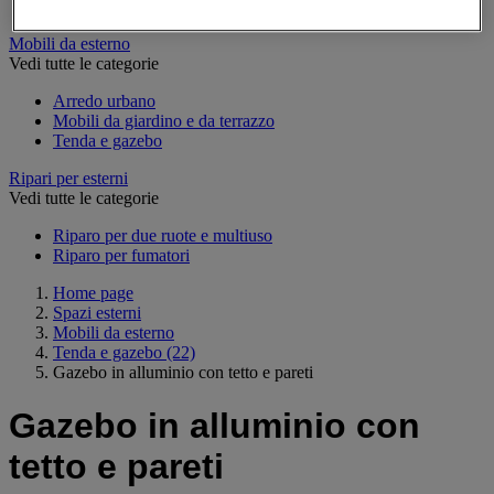
Segnaletica stradale
Mobili da esterno
Vedi tutte le categorie
Arredo urbano
Mobili da giardino e da terrazzo
Tenda e gazebo
Ripari per esterni
Vedi tutte le categorie
Riparo per due ruote e multiuso
Riparo per fumatori
Home page
Spazi esterni
Mobili da esterno
Tenda e gazebo
(22)
Gazebo in alluminio con tetto e pareti
Gazebo in alluminio con
tetto e pareti