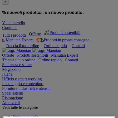
×
% nuovo/i prodotto/i:
un nuovo prodotto:
Vai al carrello
Continua
Prodotti sostenibili
Offerte
Tutti i prodotti
Manutan Expert
Prodotti in pronta consegna
Traccia il tuo ordine
Ordine rapido
Contatti
Offerte
Prodotti sostenibili
Manutan Expert
Traccia il tuo ordine
Ordine rapido
Contatti
Sicurezza e salute
Magazzino
Igiene
Ufficio e smart working
Imballaggio e contenitori
Forniture industriali e utensili
Spazi esterni
Ristorazione
Aree verdi
Vedi tutte le categorie
Fioriera e prato