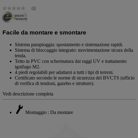
(0)
Nessuna
valutazione
Stesso
link
alla
Facile da montare e smontare
pagina.
Sistema parapioggia: spostamento e sistemazione rapidi.
Sistema di bloccaggio integrato: movimentazione sicura della
tenda.
Tetto in PVC con schermatura dai raggi UV e trattamento
ignifugo M2.
4 piedi regolabili per adattarsi a tutti i tipi di terreni.
Certificato secondo le norme di sicurezza del BVCTS (ufficio
di verifica di tendoni, gazebo e strutture).
Vedi descrizione completa
Montaggio : Da montare