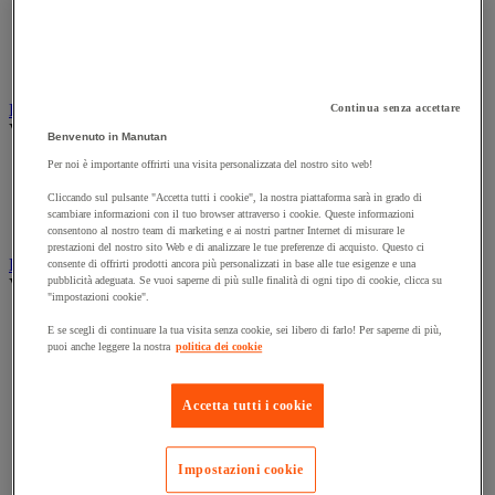
Innaffiatura
Pompa e collettore di acqua piovana
Utensili da giardino
Utensili da giardino motorizzati
Bandiera
Continua senza accettare
Vedi tutte le categorie
Benvenuto in Manutan
Asta per bandiera
Per noi è importante offrirti una visita personalizzata del nostro sito web!
Bandiera pubblicitaria
Cliccando sul pulsante "Accetta tutti i cookie", la nostra piattaforma sarà in grado di
Bandiera ufficiale
scambiare informazioni con il tuo browser attraverso i cookie. Queste informazioni
Manica a vento
consentono al nostro team di marketing e ai nostri partner Internet di misurare le
prestazioni del nostro sito Web e di analizzare le tue preferenze di acquisto. Questo ci
Luoghi pubblici
consente di offrirti prodotti ancora più personalizzati in base alle tue esigenze e una
pubblicità adeguata. Se vuoi saperne di più sulle finalità di ogni tipo di cookie, clicca su
Vedi tutte le categorie
"impostazioni cookie".
Attrezzi per l'inverno
E se scegli di continuare la tua visita senza cookie, sei libero di farlo! Per saperne di più,
Barriera e transenna
puoi anche leggere la nostra
politica dei cookie
Fissaggio per segnaletica stradale
Guardrail
Paletto da strada
Accetta tutti i cookie
Passacavi stradali
Piastra di ripartizione del carico
Protezione anti-inondazione
Impostazioni cookie
Rallentatori