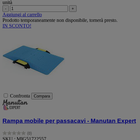
unità
-
+
Aggiungi al carrello
Prodotto temporaneamente non disponibile, tornerà presto.
IN SCONTO!
Confronta
Compara
Rampa mobile per passacavi - Manutan Expert
(0)
0.0
SKU : MIG51722557