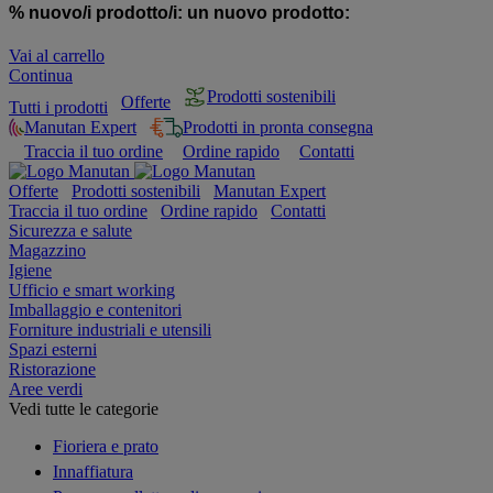
% nuovo/i prodotto/i:
un nuovo prodotto:
Vai al carrello
Continua
Prodotti sostenibili
Offerte
Tutti i prodotti
Manutan Expert
Prodotti in pronta consegna
Traccia il tuo ordine
Ordine rapido
Contatti
Offerte
Prodotti sostenibili
Manutan Expert
Traccia il tuo ordine
Ordine rapido
Contatti
Sicurezza e salute
Magazzino
Igiene
Ufficio e smart working
Imballaggio e contenitori
Forniture industriali e utensili
Spazi esterni
Ristorazione
Aree verdi
Vedi tutte le categorie
Fioriera e prato
Innaffiatura