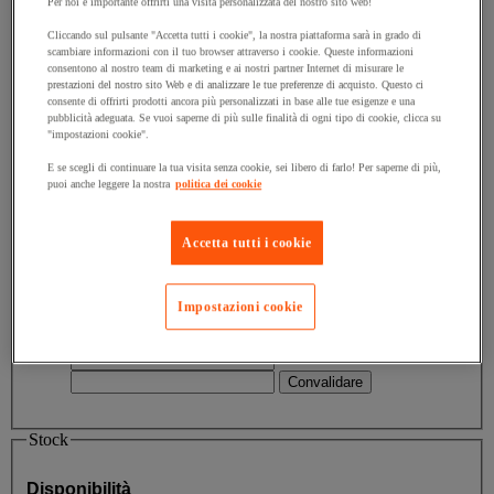
Per noi è importante offrirti una visita personalizzata del nostro sito web!
Valore facet
Tra 100 € e 200 €
(
18
)
Tra 100 € e
200 €
(18)
Cliccando sul pulsante "Accetta tutti i cookie", la nostra piattaforma sarà in grado di
scambiare informazioni con il tuo browser attraverso i cookie. Queste informazioni
consentono al nostro team di marketing e ai nostri partner Internet di misurare le
Valore facet
Tra 200 € e 300 €
(
9
)
Tra 200 € e 300 €
prestazioni del nostro sito Web e di analizzare le tue preferenze di acquisto. Questo ci
(9)
consente di offrirti prodotti ancora più personalizzati in base alle tue esigenze e una
pubblicità adeguata. Se vuoi saperne di più sulle finalità di ogni tipo di cookie, clicca su
"impostazioni cookie".
Valore facet
Tra 300 € e 400 €
(
4
)
Tra 300 € e 400 €
(4)
E se scegli di continuare la tua visita senza cookie, sei libero di farlo! Per saperne di più,
puoi anche leggere la nostra
politica dei cookie
Valore facet
Tra 400 € e 500 €
(
1
)
Tra 400 € e 500 €
(1)
Accetta tutti i cookie
Valore facet
Maggiore di 500 €
(
1
)
Maggiore di
Impostazioni cookie
500 €
(1)
Limite inferiore
Limite superiore
€
- €
Stock
Disponibilità