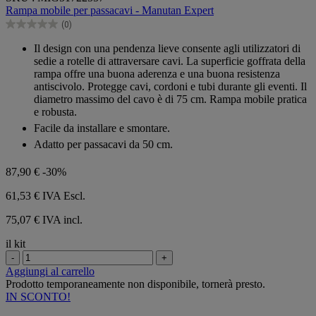
su
Rampa mobile per passacavi - Manutan Expert
5
(0)
stelle.
0.0
su
Il design con una pendenza lieve consente agli utilizzatori di
5
sedie a rotelle di attraversare cavi. La superficie goffrata della
stelle.
rampa offre una buona aderenza e una buona resistenza
antiscivolo. Protegge cavi, cordoni e tubi durante gli eventi. Il
diametro massimo del cavo è di 75 cm. Rampa mobile pratica
e robusta.
Facile da installare e smontare.
Adatto per passacavi da 50 cm.
87,90 €
-30%
61,53 €
IVA Escl.
75,07 € IVA incl.
il kit
-
+
Aggiungi al carrello
Prodotto temporaneamente non disponibile, tornerà presto.
IN SCONTO!