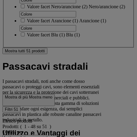
Valore facet
Nero/arancione
(
2
)
Nero/arancione
(2)
Valore facet
Arancione
(
1
)
Arancione
(1)
Valore facet
Blu
(
1
)
Blu
(1)
Mostra tutti 51 prodotti
Passacavi stradali
I passacavi stradali, noti anche come dosso
passacavi o proteggi cavi, sono elementi essenziali
per la sicurezza e la protezione dei cavi sotterranei
Mostra di più
Mostra meno
in contesti industriali, commerciali e pubblici.
Manutan Italia offre una vasta gamma di soluzioni
per soddisfare ogni esigenza, dai semplici
Filtri
51
passacavi in plastica alle robuste canaline passacavi
industriali in metallo.
Elenco prodotti
Prodotti:
( 1 - 48 su 51 )
Utilizzo e Vantaggi dei
Ordina per