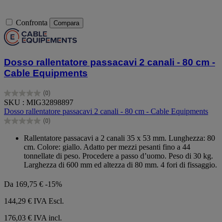
Confronta
Compara
Dosso rallentatore passacavi 2 canali - 80 cm -
Cable Equipments
(0)
0.0
SKU : MIG32898897
su
Dosso rallentatore passacavi 2 canali - 80 cm - Cable Equipments
5
(0)
stelle.
0.0
su
Rallentatore passacavi a 2 canali 35 x 53 mm. Lunghezza: 80
5
cm. Colore: giallo. Adatto per mezzi pesanti fino a 44
stelle.
tonnellate di peso. Procedere a passo d’uomo. Peso di 30 kg.
Larghezza di 600 mm ed altezza di 80 mm. 4 fori di fissaggio.
Da
169,75 €
-15%
144,29 €
IVA Escl.
176,03 € IVA incl.