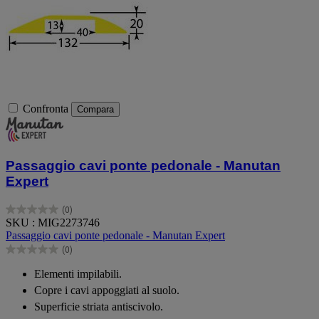
Confronta
Compara
Passaggio cavi ponte pedonale - Manutan
Expert
(0)
0.0
SKU : MIG2273746
su
Passaggio cavi ponte pedonale - Manutan Expert
5
(0)
stelle.
0.0
su
Elementi impilabili.
5
Copre i cavi appoggiati al suolo.
stelle.
Superficie striata antiscivolo.