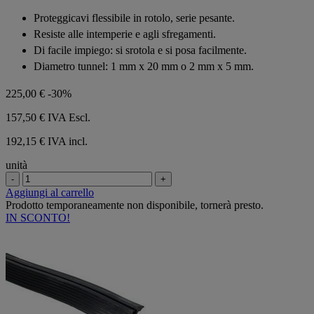
su
Proteggicavi flessibile in rotolo, serie pesante.
5
Resiste alle intemperie e agli sfregamenti.
stelle.
Di facile impiego: si srotola e si posa facilmente.
Diametro tunnel: 1 mm x 20 mm o 2 mm x 5 mm.
225,00 €
-30%
157,50 €
IVA Escl.
192,15 € IVA incl.
unità
-
+
Aggiungi al carrello
Prodotto temporaneamente non disponibile, tornerà presto.
IN SCONTO!