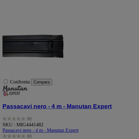
Confronta
Compara
Passacavi nero - 4 m - Manutan Expert
(0)
0.0
SKU : MIG4441482
su
Passacavi nero - 4 m - Manutan Expert
5
(0)
stelle.
0.0