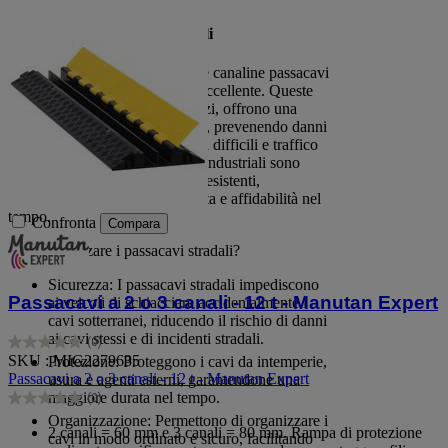
Canaline Passacavi Industriali
Per le applicazioni industriali, le canaline passacavi
industriali sono una soluzione eccellente. Queste
canaline, disponibili a vari prezzi, offrono una
protezione aggiuntiva per i cavi, prevenendo danni
causati da condizioni ambientali difficili e traffico
pesante. Le canaline passacavi industriali sono
progettate per essere robuste e resistenti,
garantendo così una lunga durata e affidabilità nel
tempo.
Confronta
Compara
Perché utilizzare i passacavi stradali?
Sicurezza: I passacavi stradali impediscono
Passacavi a 2 o 3 canali - 12 t - Manutan Expert
ai veicoli di schiacciare accidentalmente i
cavi sotterranei, riducendo il rischio di danni
ai cavi stessi e di incidenti stradali.
(0)
0.0
SKU : MIG2279635
Protezione: Proteggono i cavi da intemperie,
su
Passacavi a 2 o 3 canali - 12 t - Manutan Expert
usura e agenti esterni, garantendone una
5
maggiore durata nel tempo.
(0)
stelle.
0.0
Organizzazione: Permettono di organizzare i
su
2 canali = 60 mm e 3 canali = 80 mm. Rampa di protezione
cavi in modo ordinato e sicuro, facilitando
5