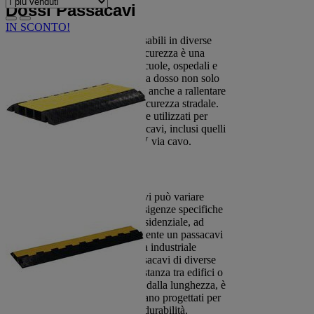
Dossi Passacavi
IN SCONTO!
I dossi passacavi sono indispensabili in diverse
situazioni, soprattutto dove la sicurezza è una
priorità, come in prossimità di scuole, ospedali e
aree residenziali. La loro forma a dosso non solo
protegge i cavi, ma contribuisce anche a rallentare
il traffico, aumentando così la sicurezza stradale.
Questi dispositivi possono essere utilizzati per
proteggere una vasta gamma di cavi, inclusi quelli
elettrici, telefonici, internet e TV via cavo.
Varietà di Dossi Passacavi
La lunghezza dei dossi passacavi può variare
notevolmente a seconda delle esigenze specifiche
di ogni progetto. In una zona residenziale, ad
esempio, potrebbe essere sufficiente un passacavi
di pochi metri, mentre in un'area industriale
potrebbero essere necessari passacavi di diverse
decine di metri per coprire la distanza tra edifici o
macchinari. Indipendentemente dalla lunghezza, è
fondamentale che i passacavi siano progettati per
offrire la massima protezione e durabilità.