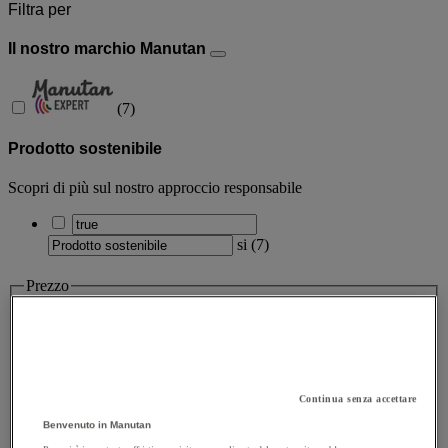
Filtra per
Il nostro marchio Manutan
(
7
)
Prodotto sostenibile
Scopri di più sul nostro approccio responsabile
si
(
7
)
Prezzo
Prezzo
Valore facet
Minore di 100 €
(
17
)
Minore di 100 €
Continua senza accettare
(17)
Benvenuto in Manutan