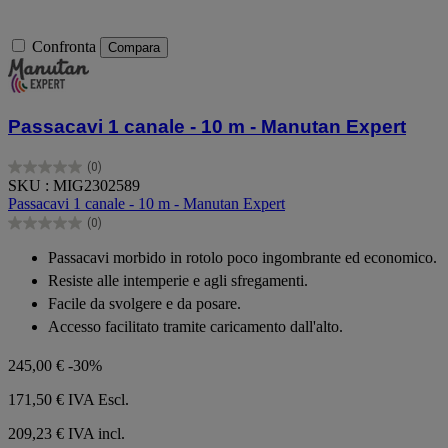
Confronta
Compara
Passacavi 1 canale - 10 m - Manutan Expert
(0)
0.0
SKU : MIG2302589
su
Passacavi 1 canale - 10 m - Manutan Expert
5
(0)
stelle.
0.0
su
Passacavi morbido in rotolo poco ingombrante ed economico.
5
Resiste alle intemperie e agli sfregamenti.
stelle.
Facile da svolgere e da posare.
Accesso facilitato tramite caricamento dall'alto.
245,00 €
-30%
171,50 €
IVA Escl.
209,23 € IVA incl.