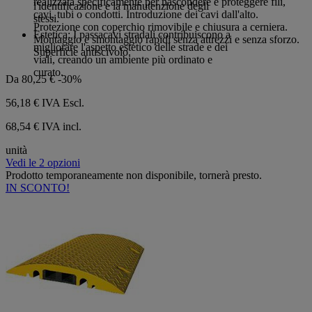
realizzata specificamente per nascondere e proteggere fili,
l'identificazione e la manutenzione degli
stelle.
cavi, tubi o condotti. Introduzione dei cavi dall'alto.
stessi.
Protezione con coperchio rimovibile e chiusura a cerniera.
Estetica: I passacavi stradali contribuiscono a
Montaggio e smontaggio rapidi senza attrezzi e senza sforzo.
migliorare l'aspetto estetico delle strade e dei
Superficie antiscivolo.
viali, creando un ambiente più ordinato e
curato.
Da
80,25 €
-30%
56,18 €
IVA Escl.
68,54 € IVA incl.
unità
Vedi le 2 opzioni
Prodotto temporaneamente non disponibile, tornerà presto.
IN SCONTO!