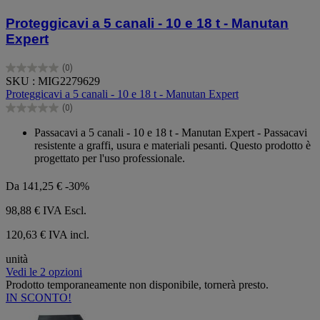
Proteggicavi a 5 canali - 10 e 18 t - Manutan
Expert
(0)
0.0
SKU : MIG2279629
su
Proteggicavi a 5 canali - 10 e 18 t - Manutan Expert
5
(0)
stelle.
0.0
su
Passacavi a 5 canali - 10 e 18 t - Manutan Expert - Passacavi
5
resistente a graffi, usura e materiali pesanti. Questo prodotto è
stelle.
progettato per l'uso professionale.
Da
141,25 €
-30%
98,88 €
IVA Escl.
120,63 € IVA incl.
unità
Vedi le 2 opzioni
Prodotto temporaneamente non disponibile, tornerà presto.
IN SCONTO!