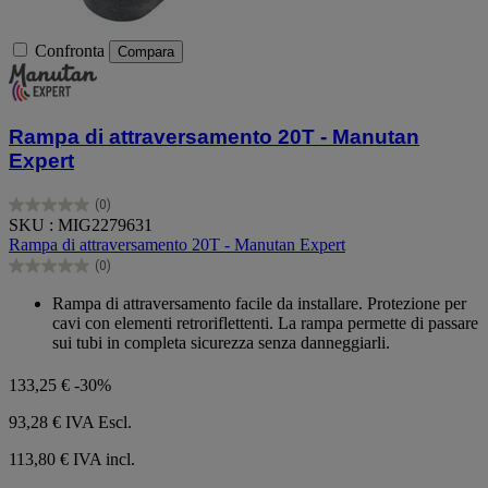
Confronta
Compara
Rampa di attraversamento 20T - Manutan
Expert
(0)
0.0
SKU : MIG2279631
su
Rampa di attraversamento 20T - Manutan Expert
5
(0)
stelle.
0.0
su
Rampa di attraversamento facile da installare. Protezione per
5
cavi con elementi retroriflettenti. La rampa permette di passare
stelle.
sui tubi in completa sicurezza senza danneggiarli.
133,25 €
-30%
93,28 €
IVA Escl.
113,80 € IVA incl.