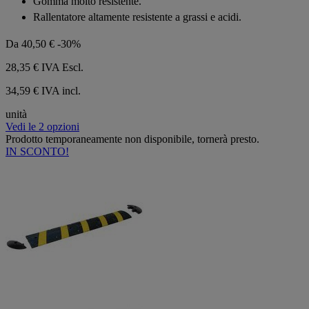
Gomma molto resistente.
stelle.
Rallentatore altamente resistente a grassi e acidi.
Da
40,50 €
-30%
28,35 €
IVA Escl.
34,59 € IVA incl.
unità
Vedi le 2 opzioni
Prodotto temporaneamente non disponibile, tornerà presto.
IN SCONTO!