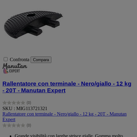
Confronta
Compara
Rallentatore con terminale - Nero/giallo - 12 kg
- 20T - Manutan Expert
(0)
0.0
SKU : MIG113721321
su
Rallentatore con terminale - Nero/giallo - 12 kg - 20T - Manutan
5
Expert
stelle.
(0)
0.0
su
Grande visibilità con larghe strisce gialle. Gomma molto