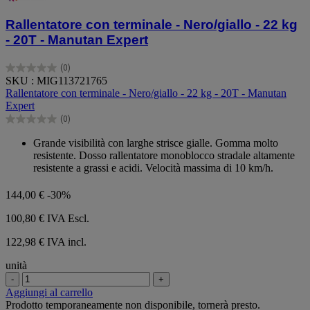
Rallentatore con terminale - Nero/giallo - 22 kg
- 20T - Manutan Expert
(0)
0.0
SKU : MIG113721765
su
Rallentatore con terminale - Nero/giallo - 22 kg - 20T - Manutan
5
Expert
stelle.
(0)
0.0
su
Grande visibilità con larghe strisce gialle. Gomma molto
5
resistente. Dosso rallentatore monoblocco stradale altamente
stelle.
resistente a grassi e acidi. Velocità massima di 10 km/h.
144,00 €
-30%
100,80 €
IVA Escl.
122,98 € IVA incl.
unità
-
+
Aggiungi al carrello
Prodotto temporaneamente non disponibile, tornerà presto.