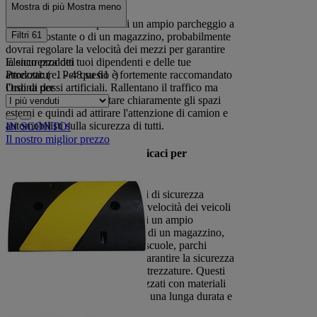
Mostra di più
Mostra meno
Se la tua azienda dispone di un ampio parcheggio a
Filtri
61
traffico costante o di un magazzino, probabilmente
dovrai regolare la velocità dei mezzi per garantire
Elenco prodotti
la sicurezza dei tuoi dipendenti e delle tue
Prodotti:
( 1 - 48 su 61 )
attrezzature. Per questo è fortemente raccomandato
Ordina per
l'uso di dossi artificiali. Rallentano il traffico ma
servono anche a delimitare chiaramente gli spazi
esterni e quindi ad attirare l'attenzione di camion e
automobilisti sulla sicurezza di tutti.
IN SCONTO!
Il nostro miglior prezzo
Dossi Artificiali: Soluzioni Efficaci per
Rallentare il Traffico
I dossi artificiali sono dispositivi di sicurezza
stradale progettati per ridurre la velocità dei veicoli
nelle aziende che dispongono di un ampio
parcheggio a traffico costante o di un magazzino,
oltre che in aree sensibili come scuole, parchi
giochi e zone residenziali, per garantire la sicurezza
dei tuoi dipendenti e delle tue attrezzature. Questi
rallentatori di traffico sono realizzati con materiali
resistenti e durevoli, garantendo una lunga durata e
una facile installazione.