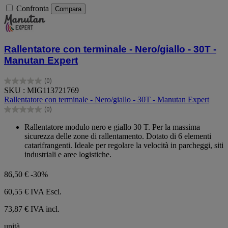
Confronta
Compara
Rallentatore con terminale - Nero/giallo - 30T -
Manutan Expert
(0)
0.0
SKU : MIG113721769
su
Rallentatore con terminale - Nero/giallo - 30T - Manutan Expert
5
(0)
stelle.
0.0
su
Rallentatore modulo nero e giallo 30 T. Per la massima
5
sicurezza delle zone di rallentamento. Dotato di 6 elementi
stelle.
catarifrangenti. Ideale per regolare la velocità in parcheggi, siti
industriali e aree logistiche.
86,50 €
-30%
60,55 €
IVA Escl.
73,87 € IVA incl.
unità