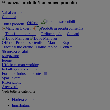
% nuovo/i prodotto/i:
un nuovo prodotto:
Vai al carrello
Continua
Prodotti sostenibili
Offerte
Tutti i prodotti
Manutan Expert
Prodotti in pronta consegna
Traccia il tuo ordine
Ordine rapido
Contatti
Offerte
Prodotti sostenibili
Manutan Expert
Traccia il tuo ordine
Ordine rapido
Contatti
Sicurezza e salute
Magazzino
Igiene
Ufficio e smart working
Imballaggio e contenitori
Forniture industriali e utensili
Spazi esterni
Ristorazione
Aree verdi
Vedi tutte le categorie
Fioriera e prato
Innaffiatura