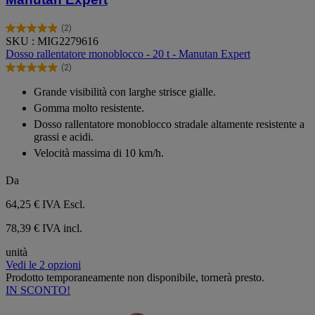
(2)
5.0
SKU : MIG2279616
su
Dosso rallentatore monoblocco - 20 t - Manutan Expert
5
(2)
stelle.
5.0
2
su
Grande visibilità con larghe strisce gialle.
recensioni
5
Gomma molto resistente.
stelle.
2
Dosso rallentatore monoblocco stradale altamente resistente a
recensioni
grassi e acidi.
Velocità massima di 10 km/h.
Da
64,25 €
IVA Escl.
78,39 € IVA incl.
unità
Vedi le 2 opzioni
Prodotto temporaneamente non disponibile, tornerà presto.
IN SCONTO!