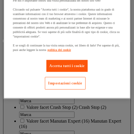
Per noi è importante offrirti una visita personalizzata del nostro sito web!
Valore facet
Realizzato nell'UE
(
3
)
Realizzato
nell'UE
(3)
Cliccando sul pulsante "Accetta tutti i cookie", la nostra piattaforma sarà in grado di
scambiare informazioni con il tuo browser attraverso i cookie. Queste informazioni
consentono al nostro team di marketing e ai nostri partner Internet di misurare le
Valore facet
Realizzato in Francia
(
1
)
Realizzato in
prestazioni del nostro sito Web e di analizzare le tue preferenze di acquisto. Questo ci
Francia
(1)
consente di offrirti prodotti ancora più personalizzati in base alle tue esigenze e una
pubblicità adeguata. Se vuoi saperne di più sulle finalità di ogni tipo di cookie, clicca su
"impostazioni cookie".
Marca
E se scegli di continuare la tua visita senza cookie, sei libero di farlo! Per saperne di più,
puoi anche leggere la nostra
politica dei cookie
Marca
Accetta tutti i cookie
Valore facet
Cable Equipements
(
2
)
Cable
Equipements
(2)
Impostazioni cookie
Valore facet
Checkers
(
2
)
Checkers
(2)
Valore facet
Crash Stop
(
2
)
Crash Stop
(2)
Valore facet
Manutan Expert
(
16
)
Manutan Expert
(16)