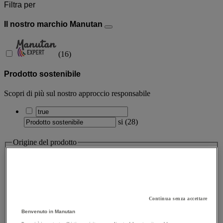
Filtra per
Il nostro marchio Manutan
(
16
)
Prodotto sostenibile
Scopri di più sul nostro approccio responsabile
si
(
28
)
Origine del prodotto
Origine del prodotto
Valore facet
Realizzato nel Regno Unito
(
3
)
Continua senza accettare
Realizzato nel Regno Unito
(3)
Benvenuto in Manutan