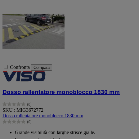
Confronta
Compara
Dosso rallentatore monoblocco 1830 mm
(0)
0.0
SKU : MIG3672772
su
Dosso rallentatore monoblocco 1830 mm
5
(0)
stelle.
0.0
su
Grande visibilità con larghe strisce gialle.
5