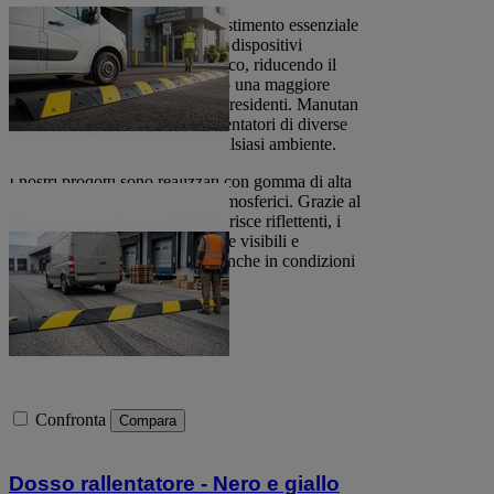
I dossi rallentatori sono un investimento essenziale
per la sicurezza stradale. Questi dispositivi
rallentano efficacemente il traffico, riducendo il
rischio di incidenti e garantendo una maggiore
protezione per pedoni, ciclisti e residenti. Manutan
offre una selezione di dossi rallentatori di diverse
dimensioni e forme, adatti a qualsiasi ambiente.
I nostri prodotti sono realizzati con gomma di alta
qualità e resistenti agli agenti atmosferici. Grazie al
loro design ergonomico e alle strisce riflettenti, i
dossi rallentatori sono facilmente visibili e
garantiscono una guida sicura anche in condizioni
di scarsa illuminazione.
Confronta
Compara
Dosso rallentatore - Nero e giallo