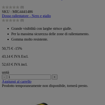
(0)
0.0
SKU : MIG4441486
su
Dosso rallentatore - Nero e giallo
5
(0)
stelle.
0.0
su
Grande visibilità con larghe strisce gialle.
5
Per la massima sicurezza delle zone di rallentamento.
stelle.
Gomma molto resistente.
50,75 €
-15%
43,14 €
IVA Escl.
52,63 € IVA incl.
unità
-
+
Aggiungi al carrello
Prodotto temporaneamente non disponibile, tornerà presto.