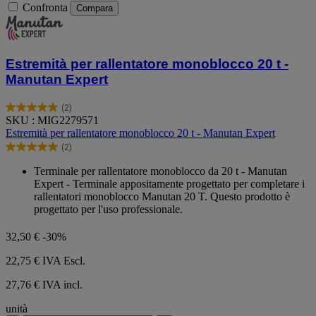
Confronta
Compara
Estremità per rallentatore monoblocco 20 t -
Manutan Expert
(2)
5.0
SKU : MIG2279571
su
Estremità per rallentatore monoblocco 20 t - Manutan Expert
5
(2)
stelle.
5.0
2
su
Terminale per rallentatore monoblocco da 20 t - Manutan
recensioni
5
Expert - Terminale appositamente progettato per completare i
stelle.
rallentatori monoblocco Manutan 20 T. Questo prodotto è
2
progettato per l'uso professionale.
recensioni
32,50 €
-30%
22,75 €
IVA Escl.
27,76 € IVA incl.
unità