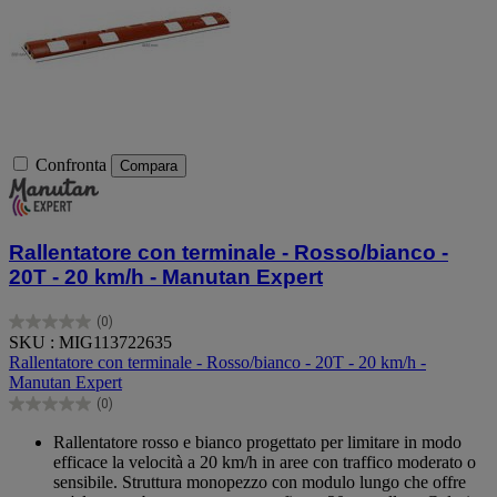
Confronta
Compara
Rallentatore con terminale - Rosso/bianco -
20T - 20 km/h - Manutan Expert
(0)
0.0
SKU : MIG113722635
su
Rallentatore con terminale - Rosso/bianco - 20T - 20 km/h -
5
Manutan Expert
stelle.
(0)
0.0
su
Rallentatore rosso e bianco progettato per limitare in modo
5
efficace la velocità a 20 km/h in aree con traffico moderato o
stelle.
sensibile. Struttura monopezzo con modulo lungo che offre