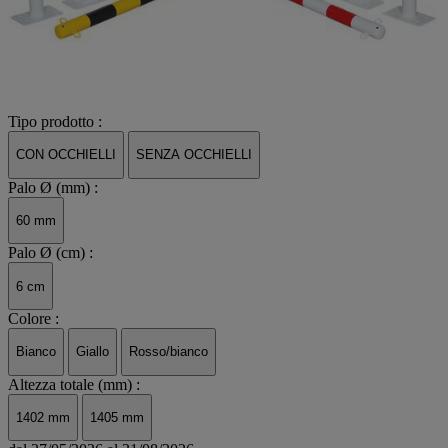
Tipo prodotto :
CON OCCHIELLI
SENZA OCCHIELLI
Palo Ø (mm) :
60 mm
Palo Ø (cm) :
6 cm
Colore :
Bianco
Giallo
Rosso/bianco
Altezza totale (mm) :
1402 mm
1405 mm