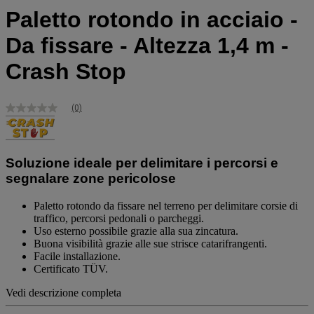
Paletto rotondo in acciaio -
Da fissare - Altezza 1,4 m -
Crash Stop
(0)
Nessuna
valutazione
Stesso
link
alla
Soluzione ideale per delimitare i percorsi e
pagina.
segnalare zone pericolose
Paletto rotondo da fissare nel terreno per delimitare corsie di
traffico, percorsi pedonali o parcheggi.
Uso esterno possibile grazie alla sua zincatura.
Buona visibilità grazie alle sue strisce catarifrangenti.
Facile installazione.
Certificato TÜV.
Vedi descrizione completa