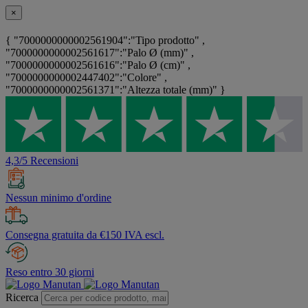
×
{ "7000000000002561904":"Tipo prodotto" ,
"7000000000002561617":"Palo Ø (mm)" ,
"7000000000002561616":"Palo Ø (cm)" ,
"7000000000002447402":"Colore" ,
"7000000000002561371":"Altezza totale (mm)" }
4,3/5 Recensioni
Nessun minimo d'ordine
Consegna gratuita da €150 IVA escl.
Reso entro 30 giorni
Ricerca