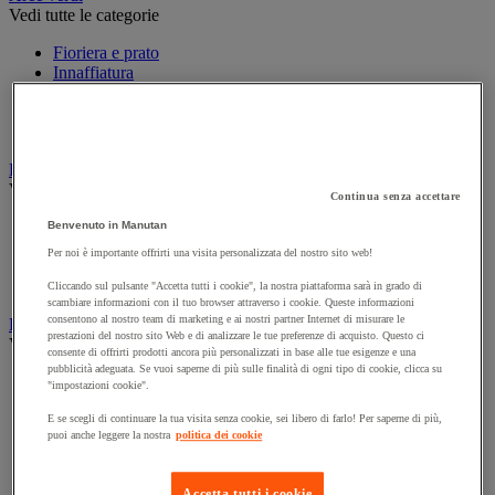
Vedi tutte le categorie
Fioriera e prato
Innaffiatura
Pompa e collettore di acqua piovana
Utensili da giardino
Utensili da giardino motorizzati
Bandiera
Vedi tutte le categorie
Continua senza accettare
Asta per bandiera
Benvenuto in Manutan
Bandiera pubblicitaria
Per noi è importante offrirti una visita personalizzata del nostro sito web!
Bandiera ufficiale
Manica a vento
Cliccando sul pulsante "Accetta tutti i cookie", la nostra piattaforma sarà in grado di
scambiare informazioni con il tuo browser attraverso i cookie. Queste informazioni
consentono al nostro team di marketing e ai nostri partner Internet di misurare le
Luoghi pubblici
prestazioni del nostro sito Web e di analizzare le tue preferenze di acquisto. Questo ci
Vedi tutte le categorie
consente di offrirti prodotti ancora più personalizzati in base alle tue esigenze e una
pubblicità adeguata. Se vuoi saperne di più sulle finalità di ogni tipo di cookie, clicca su
Attrezzi per l'inverno
"impostazioni cookie".
Barriera e transenna
Fissaggio per segnaletica stradale
E se scegli di continuare la tua visita senza cookie, sei libero di farlo! Per saperne di più,
puoi anche leggere la nostra
politica dei cookie
Guardrail
Paletto da strada
Passacavi stradali
Accetta tutti i cookie