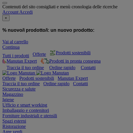
Contenuti del sito consigliati e menù cronologia delle ricerche
Account
Accedi
×
% nuovo/i prodotto/i:
un nuovo prodotto:
Vai al carrello
Continua
Prodotti sostenibili
Offerte
Tutti i prodotti
Manutan Expert
Prodotti in pronta consegna
Traccia il tuo ordine
Ordine rapido
Contatti
Offerte
Prodotti sostenibili
Manutan Expert
Traccia il tuo ordine
Ordine rapido
Contatti
Sicurezza e salute
Magazzino
Igiene
Ufficio e smart working
Imballaggio e contenitori
Forniture industriali e utensili
Spazi esterni
Ristorazione
Aree verdi