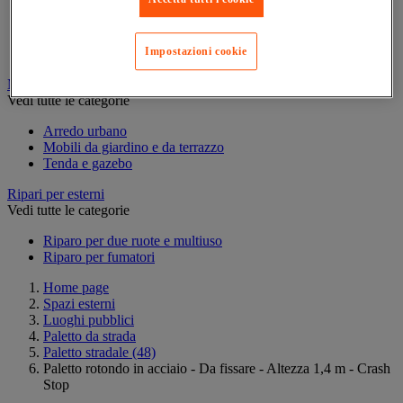
Piastra di ripartizione del carico
Protezione anti-inondazione
Rallentatori
Impostazioni cookie
Segnaletica stradale
Mobili da esterno
Vedi tutte le categorie
Arredo urbano
Mobili da giardino e da terrazzo
Tenda e gazebo
Ripari per esterni
Vedi tutte le categorie
Riparo per due ruote e multiuso
Riparo per fumatori
Home page
Spazi esterni
Luoghi pubblici
Paletto da strada
Paletto stradale
(48)
Paletto rotondo in acciaio - Da fissare - Altezza 1,4 m - Crash
Stop