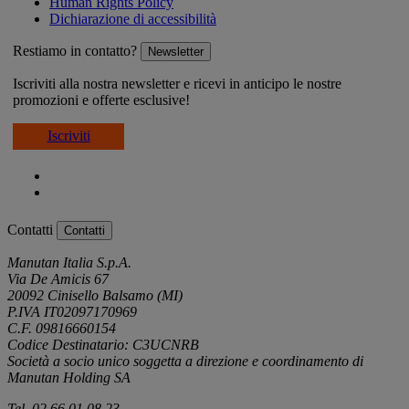
Human Rights Policy
Dichiarazione di accessibilità
Restiamo in contatto?
Newsletter
Iscriviti alla nostra newsletter e ricevi in anticipo le nostre
promozioni e offerte esclusive!
Iscriviti
Contatti
Contatti
Manutan Italia S.p.A.
Via De Amicis 67
20092 Cinisello Balsamo (MI)
P.IVA IT02097170969
C.F. 09816660154
Codice Destinatario: C3UCNRB
Società a socio unico soggetta a direzione e coordinamento di
Manutan Holding SA
Tel. 02 66 01 08 23