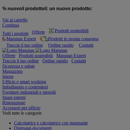
% nuovo/i prodotto/i:
un nuovo prodotto:
Vai al carrello
Continua
Prodotti sostenibili
Offerte
Tutti i prodotti
Manutan Expert
Prodotti in pronta consegna
Traccia il tuo ordine
Ordine rapido
Contatti
Offerte
Prodotti sostenibili
Manutan Expert
Traccia il tuo ordine
Ordine rapido
Contatti
Sicurezza e salute
Magazzino
Igiene
Ufficio e smart working
Imballaggio e contenitori
Forniture industriali e utensili
Spazi esterni
Ristorazione
Accessori per ufficio
Vedi tutte le categorie
Calcolatrice e calcolatrice con stampante
Distruggi-documenti