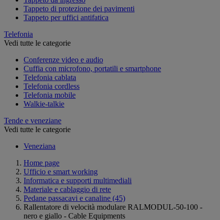
Tappeto di protezione dei pavimenti
Tappeto per uffici antifatica
Telefonia
Vedi tutte le categorie
Conferenze video e audio
Cuffia con microfono, portatili e smartphone
Telefonia cablata
Telefonia cordless
Telefonia mobile
Walkie-talkie
Tende e veneziane
Vedi tutte le categorie
Veneziana
Home page
Ufficio e smart working
Informatica e supporti multimediali
Materiale e cablaggio di rete
Pedane passacavi e canaline
(45)
Rallentatore di velocità modulare RALMODUL-50-100 -
nero e giallo - Cable Equipments