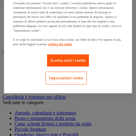
Vedi tutte le categorie
Cliccando sul pulsante "Accetta tutti i cookie", la nostra piattaforma sarà in grado di
scambiare informazioni con il tuo browser attraverso i cookie. Queste informazioni
Archiviazione orizzontale
consentono al nostro team di marketing e ai nostri partner Internet di misurare le
Archiviazione per cartelle sospese
prestazioni del nostro sito Web e di analizzare le tue preferenze di acquisto. Questo ci
consente di offrirti prodotti ancora più personalizzati in base alle tue esigenze e una
Armadio
pubblicità adeguata. Se vuoi saperne di più sulle finalità di ogni tipo di cookie, clicca su
Armadio per ufficio
"impostazioni cookie".
Carrello da ufficio
Libreria
E se scegli di continuare la tua visita senza cookie, sei libero di farlo! Per saperne di più,
puoi anche leggere la nostra
politica dei cookie
Audiovisivi
Vedi tutte le categorie
Accetta tutti i cookie
Attrezzature audio e Hi-Fi
Connessione audio e video
Fotocamera, videocamera e binocolo
Impostazioni cookie
Insonorizzazione e registrazione professionali
Strumenti per proiezione e videoproiezione
Cancelleria e forniture per ufficio
Vedi tutte le categorie
Agenda, calendario e sottomano
Busta e smistamento della posta
Carta, scheda Bristol e biglietto da visita
Piccole forniture
Quaderno, blocco note e Post-it®