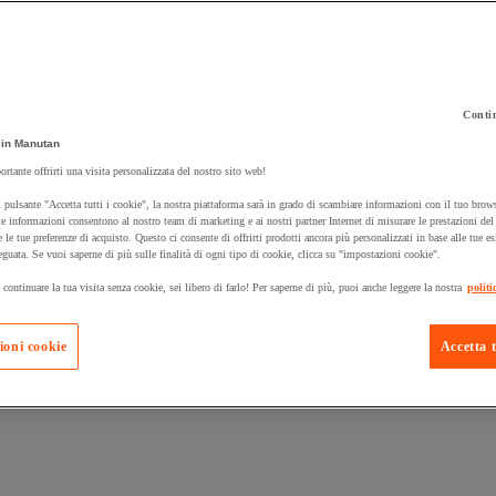
Contin
 carrello un prodotto:
in Manutan
ortante offrirti una visita personalizzata del nostro sito web!
 pulsante "Accetta tutti i cookie", la nostra piattaforma sarà in grado di scambiare informazioni con il tuo brows
Prodotti in pron
e informazioni consentono al nostro team di marketing e ai nostri partner Internet di misurare le prestazioni de
Manutan Expert
e le tue preferenze di acquisto. Questo ci consente di offrirti prodotti ancora più personalizzati in base alle tue e
eguata. Se vuoi saperne di più sulle finalità di ogni tipo di cookie, clicca su "impostazioni cookie".
 continuare la tua visita senza cookie, sei libero di farlo! Per saperne di più, puoi anche leggere la nostra
politi
ioni cookie
Accetta t