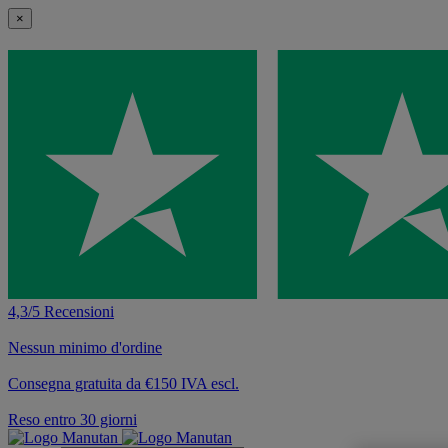
×
4,3/5 Recensioni
Nessun minimo d'ordine
Consegna gratuita da €150 IVA escl.
Reso entro 30 giorni