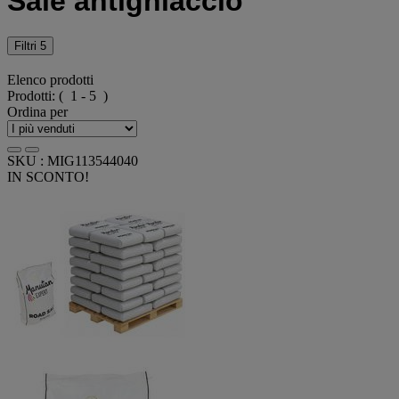
Sale antighiaccio
Filtri
5
Elenco prodotti
Prodotti:
( 1 - 5 )
Ordina per
SKU : MIG113544040
IN SCONTO!