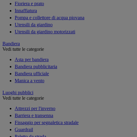
Fioriera e prato
Innaffiatura
Pompa e collettore di acqua piovana
Utensili da giardino
Utensili da giardino motorizzati
Bandiera
Vedi tutte le categorie
Asta per bandiera
Bandiera pubblicitaria
Bandiera ufficiale
Manica a vento
Luoghi pubblici
Vedi tutte le categorie
Attrezzi per l'inverno
Barriera e transenna
Fissaggio per segnaletica stradale
Guardrail
Paletto da strada