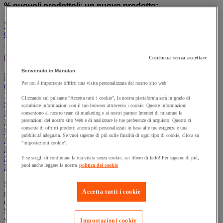
% nuovo/i prodotto/i:
un nuovo prodotto:
Vai al carrello
Continua
Prodotti sostenibili
Offerte
Tutti i prodotti
Manutan Expert
Prodotti in pronta consegna
Continua senza accettare
Traccia il tuo ordine
Ordine rapido
Contatti
Benvenuto in Manutan
Per noi è importante offrirti una visita personalizzata del nostro sito web!
Offerte
Prodotti sostenibili
Manutan Expert
Traccia il tuo ordine
Ordine rapido
Contatti
Cliccando sul pulsante "Accetta tutti i cookie", la nostra piattaforma sarà in grado di
Sicurezza e salute
scambiare informazioni con il tuo browser attraverso i cookie. Queste informazioni
Magazzino
consentono al nostro team di marketing e ai nostri partner Internet di misurare le
prestazioni del nostro sito Web e di analizzare le tue preferenze di acquisto. Questo ci
Igiene
consente di offrirti prodotti ancora più personalizzati in base alle tue esigenze e una
Ufficio e smart working
pubblicità adeguata. Se vuoi saperne di più sulle finalità di ogni tipo di cookie, clicca su
Imballaggio e contenitori
"impostazioni cookie".
Forniture industriali e utensili
Spazi esterni
E se scegli di continuare la tua visita senza cookie, sei libero di farlo! Per saperne di più,
puoi anche leggere la nostra
politica dei cookie
Ristorazione
Scopri il nostro arredo e le nostre forniture per l
'ufficio
. Una vasta
Accetta tutti i cookie
gamma di mobili, accessori e cancelleria per tutte le attività
quotidiane in ufficio e in smart working.
Scorri sull’immagine per selezionare i prodotti di tuo interesse e
visitare le relative categorie!
Impostazioni cookie