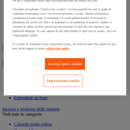
Per noi è importante offrirti una visita personalizzata del nostro sito web!
Cornice e sistema di fissaggio
Decorazione per feste
Cliccando sul pulsante "Accetta tutti i cookie", la nostra piattaforma sarà in grado di
scambiare informazioni con il tuo browser attraverso i cookie. Queste informazioni
Orologio
consentono al nostro team di marketing e ai nostri partner Internet di misurare le
Pellicola adesiva per vetro
prestazioni del nostro sito Web e di analizzare le tue preferenze di acquisto. Questo ci
consente di offrirti prodotti ancora più personalizzati in base alle tue esigenze e una
Pianta artificiale da ufficio
pubblicità adeguata. Se vuoi saperne di più sulle finalità di ogni tipo di cookie, clicca su
Vetrina per esposizione
"impostazioni cookie".
E se scegli di continuare la tua visita senza cookie, sei libero di farlo! Per saperne di più,
Elezione
puoi anche leggere la nostra
politica dei cookie
Vedi tutte le categorie
Espositore
Accetta tutti i cookie
Vedi tutte le categorie
Espositore a parete
Impostazioni cookie
Espositore da tavolo
Espositore mobile
Espositore su base
Incasso e gestione delle monete
Vedi tutte le categorie
Cassetta porta-valuta