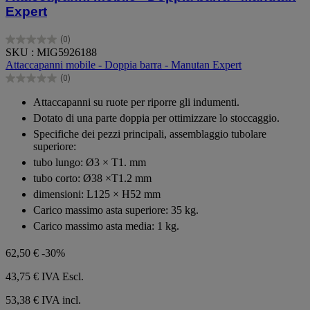
Expert
(0)
0.0
SKU : MIG5926188
su
Attaccapanni mobile - Doppia barra - Manutan Expert
5
(0)
stelle.
0.0
su
Attaccapanni su ruote per riporre gli indumenti.
5
Dotato di una parte doppia per ottimizzare lo stoccaggio.
stelle.
Specifiche dei pezzi principali, assemblaggio tubolare
superiore:
tubo lungo: Ø3 × T1. mm
tubo corto: Ø38 ×T1.2 mm
dimensioni: L125 × H52 mm
Carico massimo asta superiore: 35 kg.
Carico massimo asta media: 1 kg.
62,50 €
-30%
43,75 €
IVA Escl.
53,38 € IVA incl.