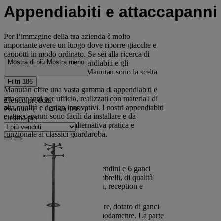
Appendiabiti e attaccapanni
Per l’immagine della tua azienda è molto
importante avere un luogo dove riporre giacche e
cappotti in modo ordinato. Se sei alla ricerca di
Mostra di più
Mostra meno
soluzioni efficienti, gli appendiabiti e gli
attaccapanni per ufficio di Manutan sono la scelta
ideale.
Filtri
186
Manutan offre una vasta gamma di appendiabiti e
attaccapanni per ufficio, realizzati con materiali di
Elenco prodotti
alta qualità e design innovativi. I nostri appendiabiti
Prodotti:
( 1 - 48 su 186 )
e attaccapanni sono facili da installare e da
Ordina per
utilizzare, offrendo un'alternativa pratica e
funzionale ai classici guardaroba.
Scopri la nostra offerta:
Attaccapanni con 12 appendini e 6 ganci
portacappelli con portaombrelli, di qualità
superiore, ideale per uffici, reception e
ambienti amministrativi;
Attaccapanni a muro Allure, dotato di ganci
per riporre i soprabiti comodamente. La parte