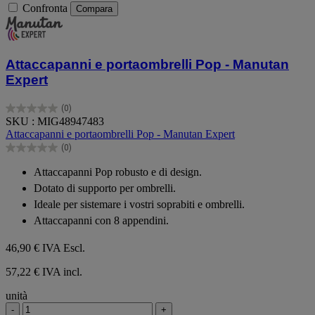
Confronta
Compara
Attaccapanni e portaombrelli Pop - Manutan
Expert
(0)
0.0
SKU : MIG48947483
su
Attaccapanni e portaombrelli Pop - Manutan Expert
5
(0)
stelle.
0.0
su
Attaccapanni Pop robusto e di design.
5
Dotato di supporto per ombrelli.
stelle.
Ideale per sistemare i vostri soprabiti e ombrelli.
Attaccapanni con 8 appendini.
46,90 €
IVA Escl.
57,22 € IVA incl.
unità
-
+