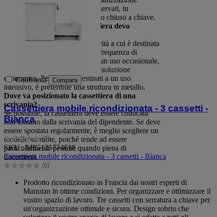
L'archiviazione di documenti riservati, in
particolare, richiederà uno spazio chiuso a chiave.
Quale materiale per la cassettiera devo
scegliere?
Tutto dipende dal settore di attività a cui è destinata
la cassettiera per ufficio e dalla frequenza di
utilizzo. Per i mobili destinati a un uso occasionale,
la struttura in melaminico è una soluzione
economica. Per i mobili destinati a un uso
Confronta
Compara
intensivo, è preferibile una struttura in metallo.
Dove va posizionato la cassettiera di una
scrivania?
Cassettiera mobile ricondizionata - 3 cassetti -
Se possibile, la cassettiera deve essere collocata
Bianca
non lontano dalla scrivania del dipendente. Se deve
essere spostata regolarmente, è meglio scegliere un
modello su ruote, poiché tende ad essere
(0)
0.0
SKU : MIG125774618
particolarmente pesante quando piena di
su
Cassettiera mobile ricondizionata - 3 cassetti - Bianca
documenti.
5
(0)
stelle.
0.0
su
Prodotto ricondizionato in Francia dai nostri esperti di
5
Manutan in ottime condizioni. Per organizzare e ottimizzare il
stelle.
vostro spazio di lavoro. Tre cassetti con serratura a chiave per
un'organizzazione ottimale e sicura. Design sobrio che