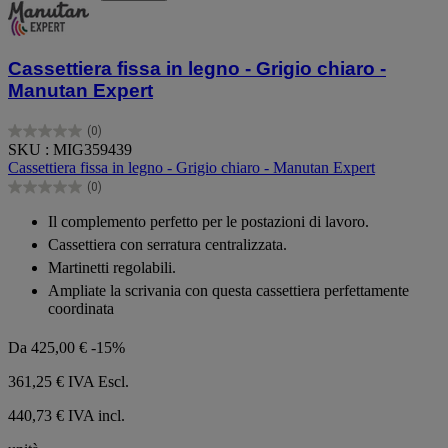
Cassettiera fissa in legno - Grigio chiaro -
Manutan Expert
(0)
0.0
SKU : MIG359439
su
Cassettiera fissa in legno - Grigio chiaro - Manutan Expert
5
(0)
stelle.
0.0
su
Il complemento perfetto per le postazioni di lavoro.
5
Cassettiera con serratura centralizzata.
stelle.
Martinetti regolabili.
Ampliate la scrivania con questa cassettiera perfettamente
coordinata
Da
425,00 €
-15%
361,25 €
IVA Escl.
440,73 € IVA incl.