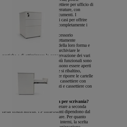
scegliere tra una gamma di cassettiere per ufficio di
varie dimensioni, con o senza serrature, con
cassetti, scaffali o ripiani per documenti. I
produttori hanno pensato a tutti i casi per offrire
delle cassettiere che soddisfino completamente i
bisogni dei vostri dipendenti.
La cassettiera da ufficio è un accessorio
indispensabile. Contribuisce direttamente
all'organizzazione e, a seconda della loro forma e
della loro capacità, consente di archiviare le
pratiche e di ottimizzare la conservazione dei vari
documenti. Alcuni dei modelli più funzionali sono
persino dotati di cassetti che possono essere aperti
in modo selettivo per evitare che si ribaltino,
mentre altri hanno uno spazio per riporre le cartelle
sospese. Sono disponibili anche cassettiere con
serratura per i documenti riservati e cassettiere con
ruote facili da spostare.
Come si sceglie una cassettiera per scrivania?
Ci sono diversi criteri da considerare a seconda
della vostra attività. Le dimensioni dipendono dal
numero di documenti da archiviare. Per quanto
riguarda la configurazione degli interni, la scelta
avrà un'influenza diretta sull'organizzazione.