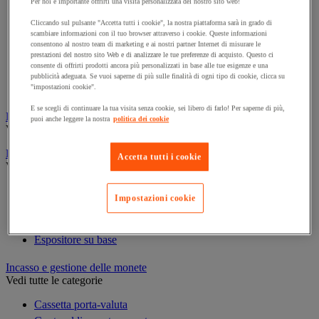
Per noi è importante offrirti una visita personalizzata del nostro sito web!
Cornice e sistema di fissaggio
Decorazione per feste
Cliccando sul pulsante "Accetta tutti i cookie", la nostra piattaforma sarà in grado di
scambiare informazioni con il tuo browser attraverso i cookie. Queste informazioni
Orologio
consentono al nostro team di marketing e ai nostri partner Internet di misurare le
Pellicola adesiva per vetro
prestazioni del nostro sito Web e di analizzare le tue preferenze di acquisto. Questo ci
consente di offrirti prodotti ancora più personalizzati in base alle tue esigenze e una
Pianta artificiale da ufficio
pubblicità adeguata. Se vuoi saperne di più sulle finalità di ogni tipo di cookie, clicca su
Vetrina per esposizione
"impostazioni cookie".
E se scegli di continuare la tua visita senza cookie, sei libero di farlo! Per saperne di più,
Elezione
puoi anche leggere la nostra
politica dei cookie
Vedi tutte le categorie
Espositore
Accetta tutti i cookie
Vedi tutte le categorie
Espositore a parete
Impostazioni cookie
Espositore da tavolo
Espositore mobile
Espositore su base
Incasso e gestione delle monete
Vedi tutte le categorie
Cassetta porta-valuta