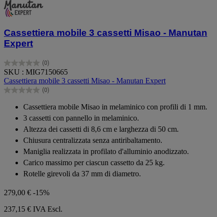
Cassettiera mobile 3 cassetti Misao - Manutan
Expert
(0)
0.0
SKU : MIG7150665
su
Cassettiera mobile 3 cassetti Misao - Manutan Expert
5
(0)
stelle.
0.0
su
Cassettiera mobile Misao in melaminico con profili di 1 mm.
5
3 cassetti con pannello in melaminico.
stelle.
Altezza dei cassetti di 8,6 cm e larghezza di 50 cm.
Chiusura centralizzata senza antiribaltamento.
Maniglia realizzata in profilato d'alluminio anodizzato.
Carico massimo per ciascun cassetto da 25 kg.
Rotelle girevoli da 37 mm di diametro.
279,00 €
-15%
237,15 €
IVA Escl.