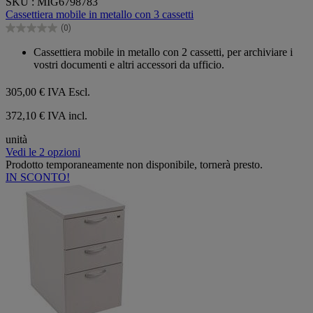
SKU : MIG6798783
su
Cassettiera mobile in metallo con 3 cassetti
5
(0)
stelle.
0.0
su
Cassettiera mobile in metallo con 2 cassetti, per archiviare i
5
vostri documenti e altri accessori da ufficio.
stelle.
305,00 €
IVA Escl.
372,10 € IVA incl.
unità
Vedi le 2 opzioni
Prodotto temporaneamente non disponibile, tornerà presto.
IN SCONTO!