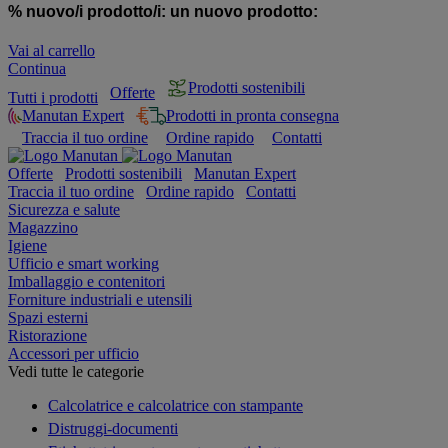
% nuovo/i prodotto/i:
un nuovo prodotto:
Vai al carrello
Continua
Prodotti sostenibili
Offerte
Tutti i prodotti
Manutan Expert
Prodotti in pronta consegna
Traccia il tuo ordine
Ordine rapido
Contatti
Offerte
Prodotti sostenibili
Manutan Expert
Traccia il tuo ordine
Ordine rapido
Contatti
Sicurezza e salute
Magazzino
Igiene
Ufficio e smart working
Imballaggio e contenitori
Forniture industriali e utensili
Spazi esterni
Ristorazione
Accessori per ufficio
Vedi tutte le categorie
Calcolatrice e calcolatrice con stampante
Distruggi-documenti