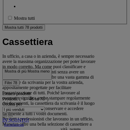
Mostra tutti
Mostra tutti 78 prodotti
Cassettiera
In ufficio, a casa o in azienda, è sempre necessario
avere la massima organizzazione per poter lavorare
in modo corretto. Ma come puoi classificare e
Mostra di più
Mostra meno
ordinare tutti i tuoi documenti senza avere un
mobile adatto? Manutan offre una vasta gamma di
cassettiere da scrivania per la vostra azienda,
Filtri
78
appositamente progettate per facilitare
l'organizzazione di tutti. Poiché lavorare al
Elenco prodotti
computer significa anche stampare regolarmente
Prodotti:
( 1 - 48 su 78 )
dei documenti, la cassettiera da scrivania è il luogo
Ordina per
ideale per raccogliere, conservare e accedere
facilmente a tutti i vostri documenti.
Per tutti i professionisti che lavorano in un ufficio,
IN SCONTO!
Manutan offre una bella selezione di cassettiere a
seconda del vostro settore di attività, potete