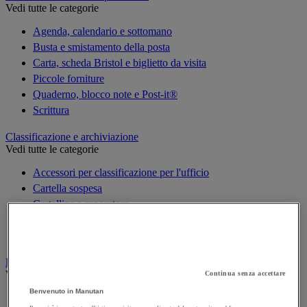
Vedi tutte le categorie
Agenda, calendario e sottomano
Busta e smistamento della posta
Carta, scheda Bristol e biglietto da visita
Piccole forniture
Quaderno, blocco note e Post-it®
Scrittura
Classificazione e archiviazione
Vedi tutte le categorie
Accessori per classificazione per l'ufficio
Cartella sospesa
Cartellina e separatore
Raccoglitore, separatore e busta
Scatola per archiviazione
Decorazione
Vedi tutte le categorie
Continua senza accettare
Benvenuto in Manutan
Cartina geografica