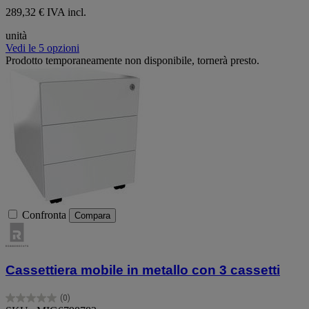
289,32 € IVA incl.
unità
Vedi le 5 opzioni
Prodotto temporaneamente non disponibile, tornerà presto.
Confronta
Compara
Cassettiera mobile in metallo con 3 cassetti
(0)
0.0