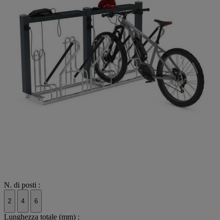
N. di posti :
2
4
6
Lunghezza totale (mm) :