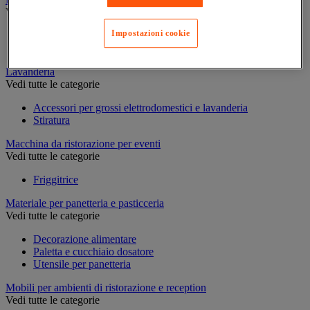
Vedi tutte le categorie
Impostazioni cookie
Cantinetta
Frigorifero e congelatore
Lavanderia
Vedi tutte le categorie
Accessori per grossi elettrodomestici e lavanderia
Stiratura
Macchina da ristorazione per eventi
Vedi tutte le categorie
Friggitrice
Materiale per panetteria e pasticceria
Vedi tutte le categorie
Decorazione alimentare
Paletta e cucchiaio dosatore
Utensile per panetteria
Mobili per ambienti di ristorazione e reception
Vedi tutte le categorie