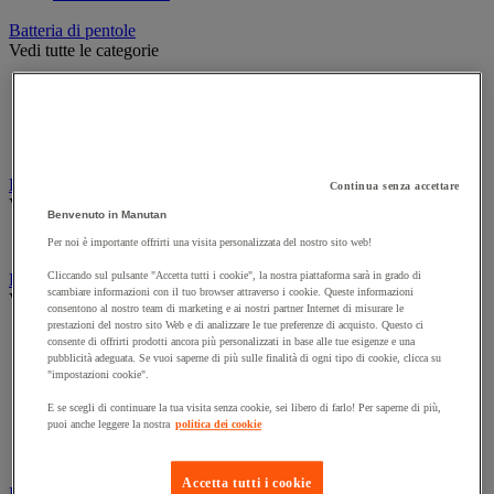
Batteria di pentole
Vedi tutte le categorie
Casseruola
Padella
Pentola in terracotta, cocotte e pentola in alluminio
Saltiera
Decorazione per ambienti di ristorazione
Continua senza accettare
Vedi tutte le categorie
Benvenuto in Manutan
Lampada
Per noi è importante offrirti una visita personalizzata del nostro sito web!
Cliccando sul pulsante "Accetta tutti i cookie", la nostra piattaforma sarà in grado di
Forno e apparecchi di cottura
scambiare informazioni con il tuo browser attraverso i cookie. Queste informazioni
Vedi tutte le categorie
consentono al nostro team di marketing e ai nostri partner Internet di misurare le
prestazioni del nostro sito Web e di analizzare le tue preferenze di acquisto. Questo ci
Barbecue e accessori
consente di offrirti prodotti ancora più personalizzati in base alle tue esigenze e una
Cucina e piano cottura
pubblicità adeguata. Se vuoi saperne di più sulle finalità di ogni tipo di cookie, clicca su
Cuoci uova e bollitori
"impostazioni cookie".
Forno e forno a microonde
E se scegli di continuare la tua visita senza cookie, sei libero di farlo! Per saperne di più,
Griglia
puoi anche leggere la nostra
politica dei cookie
Plancha
Raclette e fonduta
Accetta tutti i cookie
Frigorifero e gestione del freddo