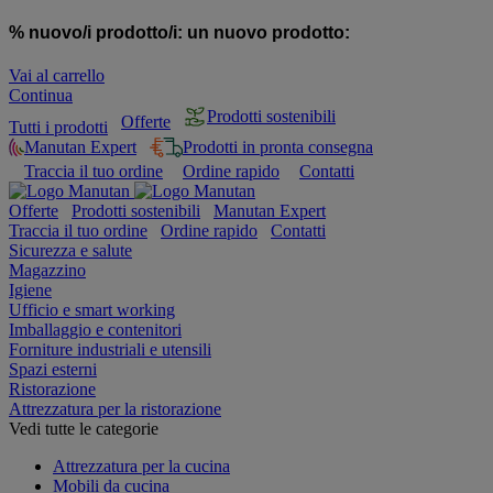
% nuovo/i prodotto/i:
un nuovo prodotto:
Vai al carrello
Continua
Prodotti sostenibili
Offerte
Tutti i prodotti
Manutan Expert
Prodotti in pronta consegna
Traccia il tuo ordine
Ordine rapido
Contatti
Offerte
Prodotti sostenibili
Manutan Expert
Traccia il tuo ordine
Ordine rapido
Contatti
Sicurezza e salute
Magazzino
Igiene
Ufficio e smart working
Imballaggio e contenitori
Forniture industriali e utensili
Spazi esterni
Ristorazione
Attrezzatura per la ristorazione
Vedi tutte le categorie
Attrezzatura per la cucina
Mobili da cucina