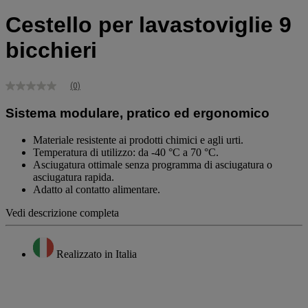
Cestello per lavastoviglie 9
bicchieri
(0)
Nessuna
valutazione
Sistema modulare, pratico ed ergonomico
Stesso
link
alla
Materiale resistente ai prodotti chimici e agli urti.
pagina.
Temperatura di utilizzo: da -40 °C a 70 °C.
Asciugatura ottimale senza programma di asciugatura o
asciugatura rapida.
Adatto al contatto alimentare.
Vedi descrizione completa
Realizzato in Italia