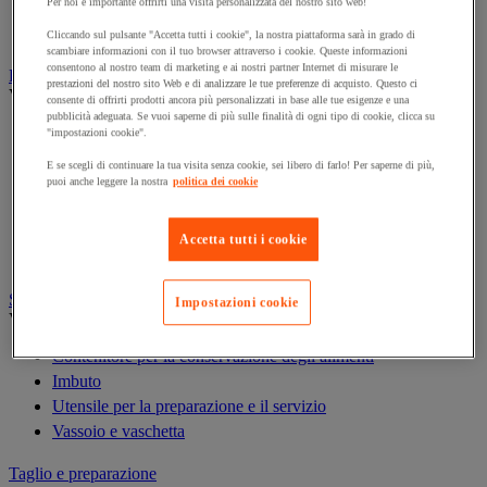
Per noi è importante offrirti una visita personalizzata del nostro sito web!
Robot da cucina
Tostapane, griglia e salamandra da cucina
Cliccando sul pulsante "Accetta tutti i cookie", la nostra piattaforma sarà in grado di
scambiare informazioni con il tuo browser attraverso i cookie. Queste informazioni
consentono al nostro team di marketing e ai nostri partner Internet di misurare le
Posateria
prestazioni del nostro sito Web e di analizzare le tue preferenze di acquisto. Questo ci
Vedi tutte le categorie
consente di offrirti prodotti ancora più personalizzati in base alle tue esigenze e una
pubblicità adeguata. Se vuoi saperne di più sulle finalità di ogni tipo di cookie, clicca su
Accessori per la tavola
"impostazioni cookie".
Biancheria per la tavola e la cucina
E se scegli di continuare la tua visita senza cookie, sei libero di farlo! Per saperne di più,
Menu e affissione
puoi anche leggere la nostra
politica dei cookie
Stoviglie professionali monouso
Stoviglie professionali per la ristorazione
Accetta tutti i cookie
Stoviglie professionali riutilizzabili
Servizio e conservazione degli alimenti
Impostazioni cookie
Vedi tutte le categorie
Contenitore per la conservazione degli alimenti
Imbuto
Utensile per la preparazione e il servizio
Vassoio e vaschetta
Taglio e preparazione