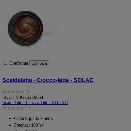
Confronta
Compara
Scaldalatte - Ciocco-latte - SOLAC
(0)
0.0
SKU : MIG12219654
su
Scaldalatte - Ciocco-latte - SOLAC
5
(0)
stelle.
0.0
su
Colore: giallo e nero.
5
Potenza: 400 W.
stelle.