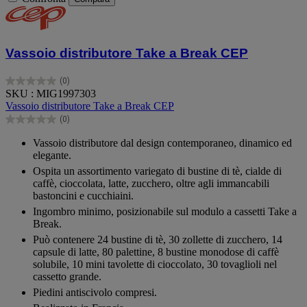
Vassoio distributore Take a Break CEP
(0)
0.0
SKU : MIG1997303
su
Vassoio distributore Take a Break CEP
5
(0)
stelle.
0.0
su
Vassoio distributore dal design contemporaneo, dinamico ed
5
elegante.
stelle.
Ospita un assortimento variegato di bustine di tè, cialde di
caffè, cioccolata, latte, zucchero, oltre agli immancabili
bastoncini e cucchiaini.
Ingombro minimo, posizionabile sul modulo a cassetti Take a
Break.
Può contenere 24 bustine di tè, 30 zollette di zucchero, 14
capsule di latte, 80 palettine, 8 bustine monodose di caffè
solubile, 10 mini tavolette di cioccolato, 30 tovaglioli nel
cassetto grande.
Piedini antiscivolo compresi.