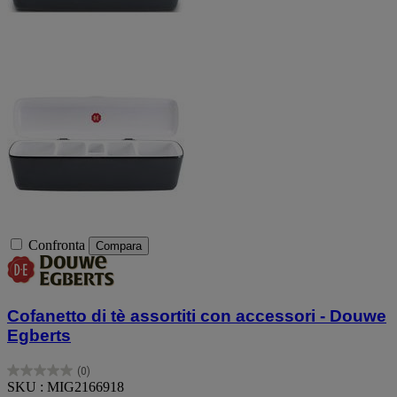
Confronta
Compara
Cofanetto di tè assortiti con accessori - Douwe
Egberts
(0)
0.0
SKU : MIG2166918
su