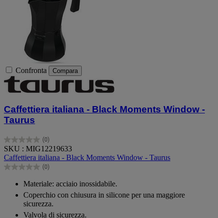
Confronta
Compara
Caffettiera italiana - Black Moments Window -
Taurus
(0)
0.0
SKU : MIG12219633
su
Caffettiera italiana - Black Moments Window - Taurus
5
(0)
stelle.
0.0
su
Materiale: acciaio inossidabile.
5
Coperchio con chiusura in silicone per una maggiore
stelle.
sicurezza.
Valvola di sicurezza.