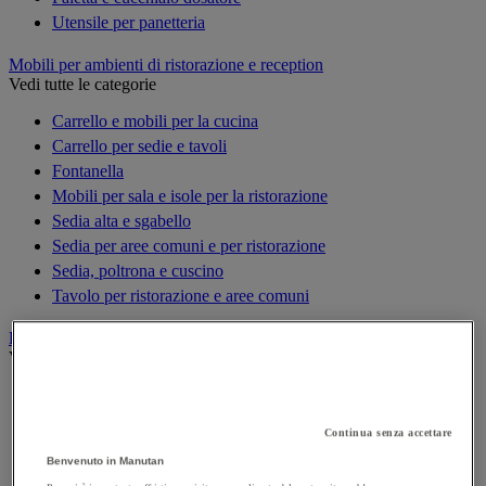
Utensile per panetteria
Mobili per ambienti di ristorazione e reception
Vedi tutte le categorie
Carrello e mobili per la cucina
Carrello per sedie e tavoli
Fontanella
Mobili per sala e isole per la ristorazione
Sedia alta e sgabello
Sedia per aree comuni e per ristorazione
Sedia, poltrona e cuscino
Tavolo per ristorazione e aree comuni
Piccoli elettrodomestici
Vedi tutte le categorie
Bilancia e termometro
Bollitore e caraffa termica
Continua senza accettare
Frullatore e centrifuga
Benvenuto in Manutan
Macchina per caffè multi-bevanda