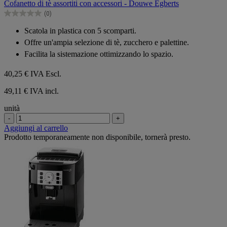
Cofanetto di tè assortiti con accessori - Douwe Egberts
5
(0)
stelle.
0.0
su
Scatola in plastica con 5 scomparti.
5
Offre un'ampia selezione di tè, zucchero e palettine.
stelle.
Facilita la sistemazione ottimizzando lo spazio.
40,25 €
IVA Escl.
49,11 € IVA incl.
unità
-
+
Aggiungi al carrello
Prodotto temporaneamente non disponibile, tornerà presto.