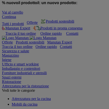
% nuovo/i prodotto/i:
un nuovo prodotto:
Vai al carrello
Continua
Prodotti sostenibili
Offerte
Tutti i prodotti
Manutan Expert
Prodotti in pronta consegna
Traccia il tuo ordine
Ordine rapido
Contatti
Offerte
Prodotti sostenibili
Manutan Expert
Traccia il tuo ordine
Ordine rapido
Contatti
Sicurezza e salute
Magazzino
Igiene
Ufficio e smart working
Imballaggio e contenitori
Forniture industriali e utensili
Spazi esterni
Ristorazione
Attrezzatura per la ristorazione
Vedi tutte le categorie
Attrezzatura per la cucina
Mobili da cucina