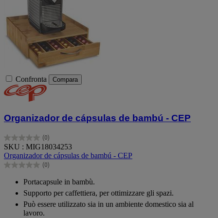
Confronta
Compara
Organizador de cápsulas de bambú - CEP
(0)
0.0
SKU : MIG18034253
su
Organizador de cápsulas de bambú - CEP
5
(0)
stelle.
0.0
su
Portacapsule in bambù.
5
Supporto per caffettiera, per ottimizzare gli spazi.
stelle.
Può essere utilizzato sia in un ambiente domestico sia al
lavoro.