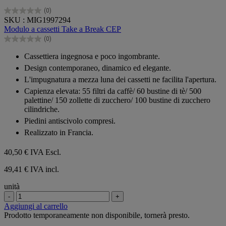
(0)
0.0
SKU : MIG1997294
su
Modulo a cassetti Take a Break CEP
5
(0)
stelle.
0.0
su
Cassettiera ingegnosa e poco ingombrante.
5
Design contemporaneo, dinamico ed elegante.
stelle.
L'impugnatura a mezza luna dei cassetti ne facilita l'apertura.
Capienza elevata: 55 filtri da caffè/ 60 bustine di tè/ 500
palettine/ 150 zollette di zucchero/ 100 bustine di zucchero
cilindriche.
Piedini antiscivolo compresi.
Realizzato in Francia.
40,50 €
IVA Escl.
49,41 € IVA incl.
unità
-
+
Aggiungi al carrello
Prodotto temporaneamente non disponibile, tornerà presto.