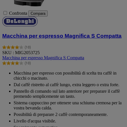
Confronta
Compara
Macchina per espresso Magnifica S Compatta
(10)
4.0
SKU : MIG2053725
su
Macchina per espresso Magnifica S Compatta
5
(10)
stelle.
4.0
10
su
Macchina per espresso con possibilità di scelta tra caffè in
recensioni
5
chicchi o macinato.
stelle.
Dal caffè ristretto al caffè lungo, extra leggero o extra forte.
10
recensioni
Pannello di comando sul lato anteriore per preparare il caffè
premendo semplicemente un tasto.
Sistema cappuccino per ottenere una schiuma cremosa per la
vostra bevanda calda.
Possibilità di preparare 2 caffè contemporaneamente.
Livello d'acqua visibile.