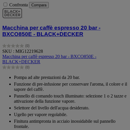
Confronta
Compara
Macchina per caffè espresso 20 bar -
BXCO850E - BLACK+DECKER
(0)
0.0
SKU : MIG12219628
su
Macchina per caffè espresso 20 bar - BXCO850E -
5
BLACK+DECKER
stelle.
(0)
0.0
su
Pompa ad alte prestazioni da 20 bar.
5
Funzione di pre-infusione per conservare l'aroma, il colore e il
stelle.
sapore del caffè.
Pannello di comando touch illuminato: selezione 1 o 2 tazze e
attivazione della funzione vapore.
Selettore del livello dell'acqua desiderato.
Ugello per vapore regolabile.
Finitura antimpronta in acciaio inossidabile sul pannello
frontale.