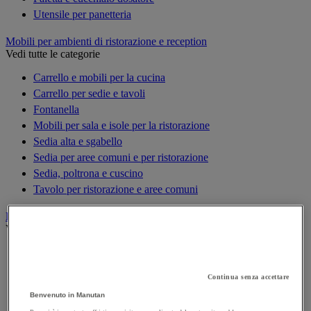
Utensile per panetteria
Mobili per ambienti di ristorazione e reception
Vedi tutte le categorie
Carrello e mobili per la cucina
Carrello per sedie e tavoli
Fontanella
Mobili per sala e isole per la ristorazione
Sedia alta e sgabello
Sedia per aree comuni e per ristorazione
Sedia, poltrona e cuscino
Tavolo per ristorazione e aree comuni
Piccoli elettrodomestici
Vedi tutte le categorie
Bilancia e termometro
Bollitore e caraffa termica
Continua senza accettare
Frullatore e centrifuga
Benvenuto in Manutan
Macchina per caffè multi-bevanda