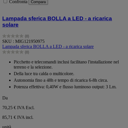
Confronta
Compara
Lampada sferica BOLLA a LED - a ricarica
solare
(0)
0.0
SKU : MIG121950975
su
Lampada sferica BOLLA a LED - a ricarica solare
5
(0)
stelle.
0.0
su
Picchetto e telecomandi inclusi facilitano l'installazione nel
5
terreno e la selezione.
stelle.
Della luce tra calda o multicolore.
Autonomia fino a 48h e tempo di ricarica 6-8h circa.
Potenza effettiva: 0,40W e flusso luminoso output: 3 Lm.
Da
70,25 €
IVA Escl.
85,71 € IVA incl.
unità