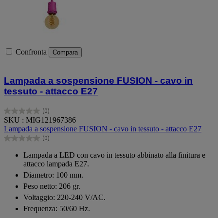
Confronta
Compara
Lampada a sospensione FUSION - cavo in
tessuto - attacco E27
(0)
0.0
SKU : MIG121967386
su
Lampada a sospensione FUSION - cavo in tessuto - attacco E27
5
(0)
stelle.
0.0
su
Lampada a LED con cavo in tessuto abbinato alla finitura e
5
attacco lampada E27.
stelle.
Diametro: 100 mm.
Peso netto: 206 gr.
Voltaggio: 220-240 V/AC.
Frequenza: 50/60 Hz.