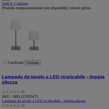
Vedi le 2 opzioni
Prodotto temporaneamente non disponibile, tornerà presto.
Confronta
Compara
Lampada da tavolo a LED ricaricabile - doppia
altezza
(0)
0.0
SKU : MIG121950473
su
Lampada da tavolo a LED ricaricabile - doppia altezza
5
(0)
stelle.
0.0