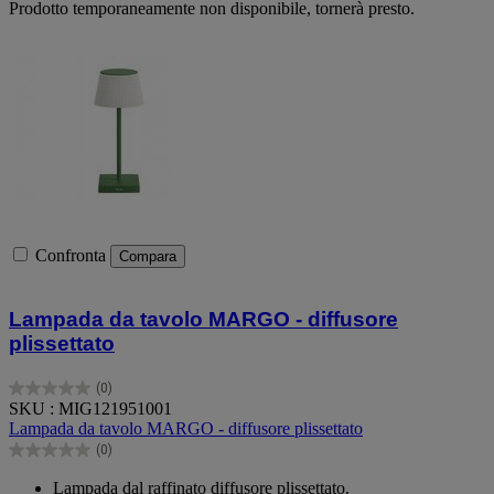
Prodotto temporaneamente non disponibile, tornerà presto.
Confronta
Compara
Lampada da tavolo MARGO - diffusore
plissettato
(0)
0.0
SKU : MIG121951001
su
Lampada da tavolo MARGO - diffusore plissettato
5
(0)
stelle.
0.0
su
Lampada dal raffinato diffusore plissettato.