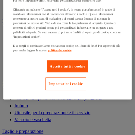
Per noi è importante offrirti una visita personalizzata del nostro sito web!
Robot da cucina
Tostapane, griglia e salamandra da cucina
Cliccando sul pulsante "Accetta tutti i cookie", la nostra piattaforma sarà in grado di
scambiare informazioni con il tuo browser attraverso i cookie. Queste informazioni
consentono al nostro team di marketing e ai nostri partner Internet di misurare le
Posateria
prestazioni del nostro sito Web e di analizzare le tue preferenze di acquisto. Questo ci
Vedi tutte le categorie
consente di offrirti prodotti ancora più personalizzati in base alle tue esigenze e una
pubblicità adeguata. Se vuoi saperne di più sulle finalità di ogni tipo di cookie, clicca su
Accessori per la tavola
"impostazioni cookie".
Biancheria per la tavola e la cucina
E se scegli di continuare la tua visita senza cookie, sei libero di farlo! Per saperne di più,
Menu e affissione
puoi anche leggere la nostra
politica dei cookie
Stoviglie professionali monouso
Stoviglie professionali per la ristorazione
Accetta tutti i cookie
Stoviglie professionali riutilizzabili
Servizio e conservazione degli alimenti
Impostazioni cookie
Vedi tutte le categorie
Contenitore per la conservazione degli alimenti
Imbuto
Utensile per la preparazione e il servizio
Vassoio e vaschetta
Taglio e preparazione