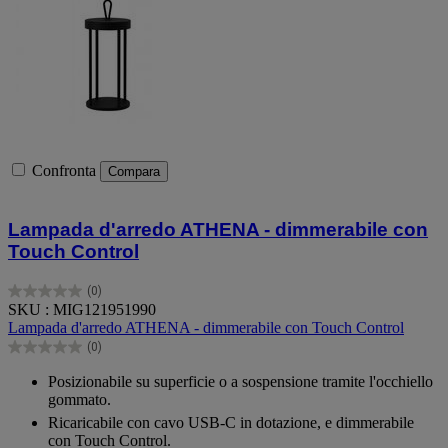
Confronta
Compara
Lampada d'arredo ATHENA - dimmerabile con
Touch Control
(0)
0.0
SKU : MIG121951990
su
Lampada d'arredo ATHENA - dimmerabile con Touch Control
5
(0)
stelle.
0.0
su
Posizionabile su superficie o a sospensione tramite l'occhiello
5
gommato.
stelle.
Ricaricabile con cavo USB-C in dotazione, e dimmerabile
con Touch Control.