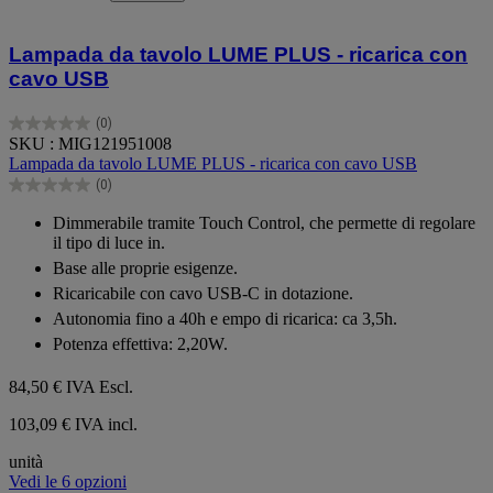
Lampada da tavolo LUME PLUS - ricarica con
cavo USB
(0)
0.0
SKU : MIG121951008
su
Lampada da tavolo LUME PLUS - ricarica con cavo USB
5
(0)
stelle.
0.0
su
Dimmerabile tramite Touch Control, che permette di regolare
5
il tipo di luce in.
stelle.
Base alle proprie esigenze.
Ricaricabile con cavo USB-C in dotazione.
Autonomia fino a 40h e empo di ricarica: ca 3,5h.
Potenza effettiva: 2,20W.
84,50 €
IVA Escl.
103,09 € IVA incl.
unità
Vedi le 6 opzioni