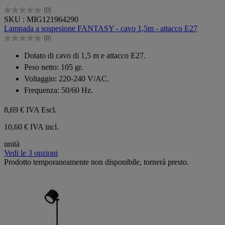
(0)
0.0
SKU : MIG121964290
su
Lampada a sospesione FANTASY - cavo 1,5m - attacco E27
5
(0)
stelle.
0.0
su
Dotato di cavo di 1,5 m e attacco E27.
5
Peso netto: 105 gr.
stelle.
Voltaggio: 220-240 V/AC.
Frequenza: 50/60 Hz.
8,69 €
IVA Escl.
10,60 € IVA incl.
unità
Vedi le 3 opzioni
Prodotto temporaneamente non disponibile, tornerà presto.