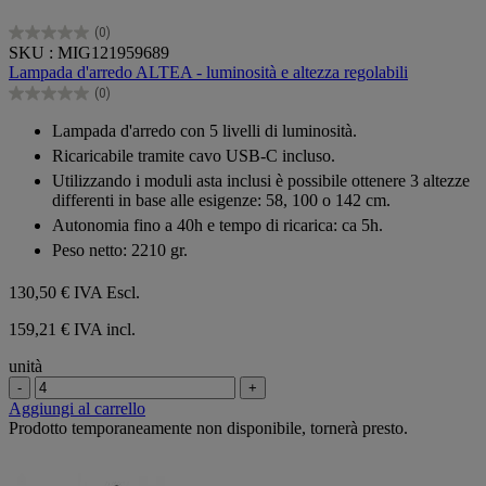
(0)
0.0
SKU : MIG121959689
su
Lampada d'arredo ALTEA - luminosità e altezza regolabili
5
(0)
stelle.
0.0
su
Lampada d'arredo con 5 livelli di luminosità.
5
Ricaricabile tramite cavo USB-C incluso.
stelle.
Utilizzando i moduli asta inclusi è possibile ottenere 3 altezze
differenti in base alle esigenze: 58, 100 o 142 cm.
Autonomia fino a 40h e tempo di ricarica: ca 5h.
Peso netto: 2210 gr.
130,50 €
IVA Escl.
159,21 € IVA incl.
unità
-
+
Aggiungi al carrello
Prodotto temporaneamente non disponibile, tornerà presto.