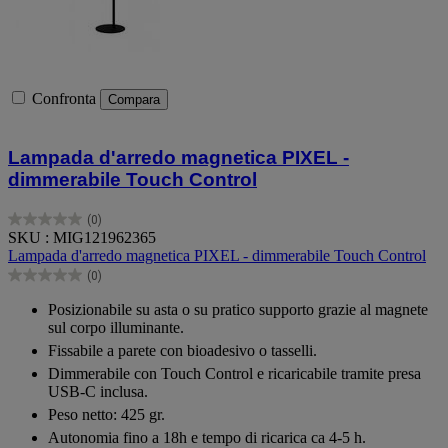
Confronta
Compara
Lampada d'arredo magnetica PIXEL -
dimmerabile Touch Control
(0)
0.0
SKU : MIG121962365
su
Lampada d'arredo magnetica PIXEL - dimmerabile Touch Control
5
(0)
stelle.
0.0
su
Posizionabile su asta o su pratico supporto grazie al magnete
5
sul corpo illuminante.
stelle.
Fissabile a parete con bioadesivo o tasselli.
Dimmerabile con Touch Control e ricaricabile tramite presa
USB-C inclusa.
Peso netto: 425 gr.
Autonomia fino a 18h e tempo di ricarica ca 4-5 h.