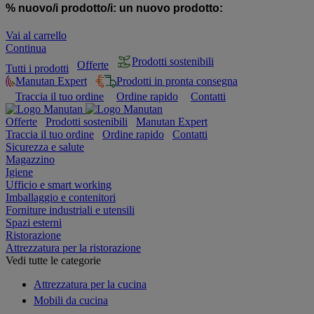
% nuovo/i prodotto/i:
un nuovo prodotto:
Vai al carrello
Continua
Prodotti sostenibili
Offerte
Tutti i prodotti
Manutan Expert
Prodotti in pronta consegna
Traccia il tuo ordine
Ordine rapido
Contatti
Offerte
Prodotti sostenibili
Manutan Expert
Traccia il tuo ordine
Ordine rapido
Contatti
Sicurezza e salute
Magazzino
Igiene
Ufficio e smart working
Imballaggio e contenitori
Forniture industriali e utensili
Spazi esterni
Ristorazione
Attrezzatura per la ristorazione
Vedi tutte le categorie
Attrezzatura per la cucina
Mobili da cucina