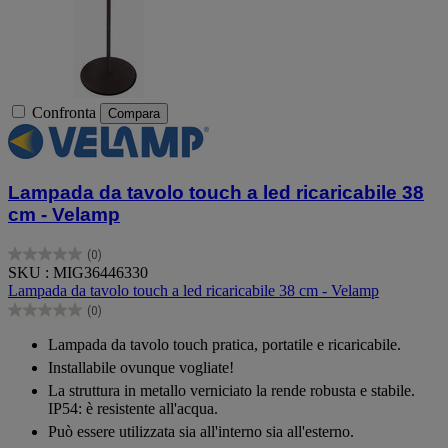
Confronta
Compara
Lampada da tavolo touch a led ricaricabile 38
cm - Velamp
(0)
0.0
SKU : MIG36446330
su
Lampada da tavolo touch a led ricaricabile 38 cm - Velamp
5
(0)
stelle.
0.0
su
Lampada da tavolo touch pratica, portatile e ricaricabile.
5
Installabile ovunque vogliate!
stelle.
La struttura in metallo verniciato la rende robusta e stabile.
IP54: è resistente all'acqua.
Può essere utilizzata sia all'interno sia all'esterno.