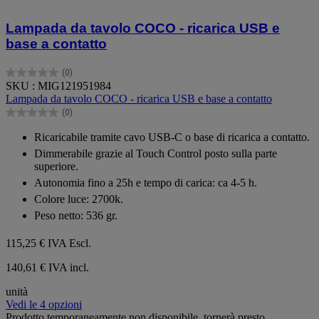
Lampada da tavolo COCO - ricarica USB e
base a contatto
(0)
0.0
SKU : MIG121951984
su
Lampada da tavolo COCO - ricarica USB e base a contatto
5
(0)
stelle.
0.0
su
Ricaricabile tramite cavo USB-C o base di ricarica a contatto.
5
Dimmerabile grazie al Touch Control posto sulla parte
stelle.
superiore.
Autonomia fino a 25h e tempo di carica: ca 4-5 h.
Colore luce: 2700k.
Peso netto: 536 gr.
115,25 €
IVA Escl.
140,61 € IVA incl.
unità
Vedi le 4 opzioni
Prodotto temporaneamente non disponibile, tornerà presto.