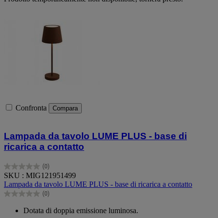
Confronta
Compara
Lampada da tavolo LUME PLUS - base di
ricarica a contatto
(0)
0.0
SKU : MIG121951499
su
Lampada da tavolo LUME PLUS - base di ricarica a contatto
5
(0)
stelle.
0.0
su
Dotata di doppia emissione luminosa.
5