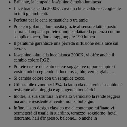
Brillante, la lampada Joséphine è molto luminosa.
Luce bianca calda 3000K: crea un clima caldo e accogliente
in tutti gli ambienti.
Perfetta per le cene romantiche o tra amici.
Potete regolare la luminosità grazie al sensore tattile posto
sopra la lampada: potrete dunque adattare la potenza con un
semplice tocco, fino a raggiungere 190 lumen.
Il paralume garantisce una perfetta diffusione della luce sul
tavolo.
Josephine, oltre alla luce bianca 3000K, vi offre anche il
cambio colore RGB.
Potrete creare delle atmosfere suggestive oppure stupire i
vostri amici scegliendo la luce rossa, blu, verde, gialla....
Si cambia colore con un semplice tocco.
Utilizzabile ovunque: IP54, la lampada da tavolo Josephine è
resistente alla pioggia e agli agenti atmosferici.
Inoltre, la sua struttura in metallo verniciato la rende leggera
ma anche resistente al vento: non si butta giù.
Infine, il suo design classico ma al contempo raffinato vi
permetterà di usarla in giardino, terrazzo, soggiorno, hotel,
ristorante, hall d'ingresso, balcone... o anche in