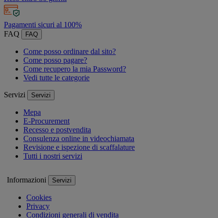
Pagamenti sicuri al 100%
FAQ
FAQ
Come posso ordinare dal sito?
Come posso pagare?
Come recupero la mia Password?
Vedi tutte le categorie
Servizi
Servizi
Mepa
E-Procurement
Recesso e postvendita
Consulenza online in videochiamata
Revisione e ispezione di scaffalature
Tutti i nostri servizi
Informazioni
Servizi
Cookies
Privacy
Condizioni generali di vendita