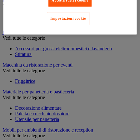
Accetta tutti i cookie
Vedi tutte le categorie
Cantinetta
Impostazioni cookie
Frigorifero e congelatore
Lavanderia
Vedi tutte le categorie
Accessori per grossi elettrodomestici e lavanderia
Stiratura
Macchina da ristorazione per eventi
Vedi tutte le categorie
Friggitrice
Materiale per panetteria e pasticceria
Vedi tutte le categorie
Decorazione alimentare
Paletta e cucchiaio dosatore
Utensile per panetteria
Mobili per ambienti di ristorazione e reception
Vedi tutte le categorie