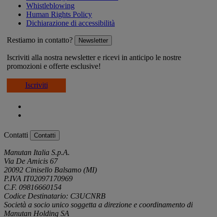
Whistleblowing
Human Rights Policy
Dichiarazione di accessibilità
Restiamo in contatto?
Newsletter
Iscriviti alla nostra newsletter e ricevi in anticipo le nostre
promozioni e offerte esclusive!
Iscriviti
Contatti
Contatti
Manutan Italia S.p.A.
Via De Amicis 67
20092 Cinisello Balsamo (MI)
P.IVA IT02097170969
C.F. 09816660154
Codice Destinatario: C3UCNRB
Società a socio unico soggetta a direzione e coordinamento di
Manutan Holding SA