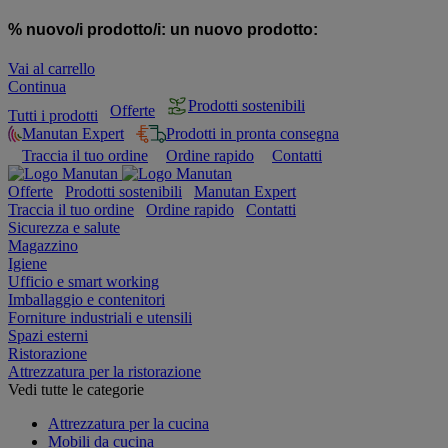
% nuovo/i prodotto/i:
un nuovo prodotto:
Vai al carrello
Continua
Prodotti sostenibili
Offerte
Tutti i prodotti
Manutan Expert
Prodotti in pronta consegna
Traccia il tuo ordine
Ordine rapido
Contatti
Offerte
Prodotti sostenibili
Manutan Expert
Traccia il tuo ordine
Ordine rapido
Contatti
Sicurezza e salute
Magazzino
Igiene
Ufficio e smart working
Imballaggio e contenitori
Forniture industriali e utensili
Spazi esterni
Ristorazione
Attrezzatura per la ristorazione
Vedi tutte le categorie
Attrezzatura per la cucina
Mobili da cucina