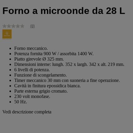
Forno a microonde da 28 L
(0)
Nessuna
valutazione
Stesso
link
alla
Forno meccanico.
pagina.
Potenza fornita 900 W / assorbita 1400 W.
Piatto girevole Ø 325 mm.
Dimensioni interne: lungh. 352 x largh. 342 x alt. 219 mm.
6 livelli di potenza.
Funzione di scongelamento.
Timer meccanico 30 mm con suoneria a fine operazione.
Cavità in finitura epossidica bianca.
Parte esterna grigio cromato.
230 volt monofase.
50 Hz.
Vedi descrizione completa