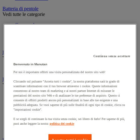
Batteria di pentole
Vedi tutte le categorie
Casseruola
Padella
Pentola in terracotta, cocotte e pentola in alluminio
Saltiera
Decorazione per ambienti di ristorazione
Continua senza accettare
Vedi tutte le categorie
Benvenuto in Manutan
Lampada
Per noi è importante offrirti una visita personalizzata del nostro sito web!
Forno e apparecchi di cottura
Cliccando sul pulsante "Accetta tutti i cookie", la nostra piattaforma sarà in grado di
Vedi tutte le categorie
scambiare informazioni con il tuo browser attraverso i cookie. Queste informazioni
consentono al nostro team di marketing e ai nostri partner Internet di misurare le
Barbecue e accessori
prestazioni del nostro sito Web e di analizzare le tue preferenze di acquisto. Questo ci
Cucina e piano cottura
consente di offrirti prodotti ancora più personalizzati in base alle tue esigenze e una
pubblicità adeguata. Se vuoi saperne di più sulle finalità di ogni tipo di cookie, clicca su
Cuoci uova e bollitori
"impostazioni cookie".
Forno e forno a microonde
Griglia
E se scegli di continuare la tua visita senza cookie, sei libero di farlo! Per saperne di più,
Plancha
puoi anche leggere la nostra
politica dei cookie
Raclette e fonduta
Frigorifero e gestione del freddo