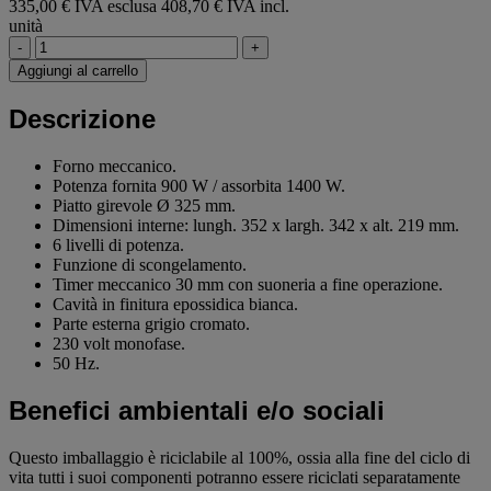
335,00 € IVA esclusa
408,70 € IVA incl.
unità
-
+
Aggiungi al carrello
Descrizione
Forno meccanico.
Potenza fornita 900 W / assorbita 1400 W.
Piatto girevole Ø 325 mm.
Dimensioni interne: lungh. 352 x largh. 342 x alt. 219 mm.
6 livelli di potenza.
Funzione di scongelamento.
Timer meccanico 30 mm con suoneria a fine operazione.
Cavità in finitura epossidica bianca.
Parte esterna grigio cromato.
230 volt monofase.
50 Hz.
Benefici ambientali e/o sociali
Questo imballaggio è riciclabile al 100%, ossia alla fine del ciclo di
vita tutti i suoi componenti potranno essere riciclati separatamente