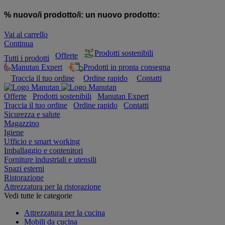
% nuovo/i prodotto/i:
un nuovo prodotto:
Vai al carrello
Continua
Prodotti sostenibili
Offerte
Tutti i prodotti
Manutan Expert
Prodotti in pronta consegna
Traccia il tuo ordine
Ordine rapido
Contatti
Offerte
Prodotti sostenibili
Manutan Expert
Traccia il tuo ordine
Ordine rapido
Contatti
Sicurezza e salute
Magazzino
Igiene
Ufficio e smart working
Imballaggio e contenitori
Forniture industriali e utensili
Spazi esterni
Ristorazione
Attrezzatura per la ristorazione
Vedi tutte le categorie
Attrezzatura per la cucina
Mobili da cucina