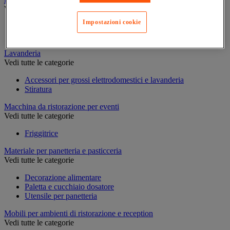
Vedi tutte le categorie
Impostazioni cookie
Cantinetta
Frigorifero e congelatore
Lavanderia
Vedi tutte le categorie
Accessori per grossi elettrodomestici e lavanderia
Stiratura
Macchina da ristorazione per eventi
Vedi tutte le categorie
Friggitrice
Materiale per panetteria e pasticceria
Vedi tutte le categorie
Decorazione alimentare
Paletta e cucchiaio dosatore
Utensile per panetteria
Mobili per ambienti di ristorazione e reception
Vedi tutte le categorie