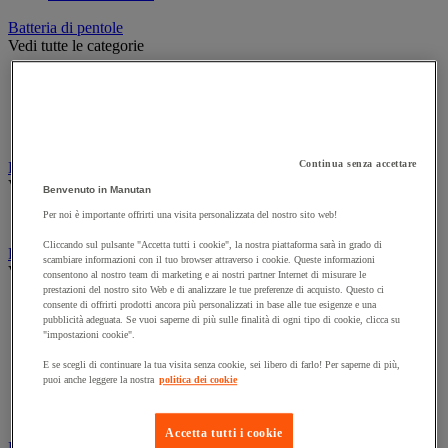
Batteria di pentole
Vedi tutte le categorie
Casseruola
Padella
Pentola in terracotta, cocotte e pentola in alluminio
Saltiera
Continua senza accettare
Decorazione per ambienti di ristorazione
Vedi tutte le categorie
Benvenuto in Manutan
Per noi è importante offrirti una visita personalizzata del nostro sito web!
Lampada
Cliccando sul pulsante "Accetta tutti i cookie", la nostra piattaforma sarà in grado di
Forno e apparecchi di cottura
scambiare informazioni con il tuo browser attraverso i cookie. Queste informazioni
Vedi tutte le categorie
consentono al nostro team di marketing e ai nostri partner Internet di misurare le
prestazioni del nostro sito Web e di analizzare le tue preferenze di acquisto. Questo ci
Barbecue e accessori
consente di offrirti prodotti ancora più personalizzati in base alle tue esigenze e una
pubblicità adeguata. Se vuoi saperne di più sulle finalità di ogni tipo di cookie, clicca su
Cucina e piano cottura
"impostazioni cookie".
Cuoci uova e bollitori
Forno e forno a microonde
E se scegli di continuare la tua visita senza cookie, sei libero di farlo! Per saperne di più,
Griglia
puoi anche leggere la nostra
politica dei cookie
Plancha
Raclette e fonduta
Accetta tutti i cookie
Frigorifero e gestione del freddo