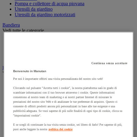
Pompa e collettore di acqua piovana
Utensili da giardino
Utensili da giardino motorizzati
Bandiera
Vedi tutte le categorie
Asta per bandiera
Bandiera pubblicitaria
Bandiera ufficiale
Manica a vento
Continua senza accettare
Luoghi pubblici
Benvenuto in Manutan
Vedi tutte le categorie
Per noi è importante offrirti una visita personalizzata del nostro sito web!
Attrezzi per l'inverno
Cliccando sul pulsante "Accetta tutti i cookie", la nostra piattaforma sarà in grado di
Barriera e transenna
scambiare informazioni con il tuo browser attraverso i cookie. Queste informazioni
Fissaggio per segnaletica stradale
consentono al nostro team di marketing e ai nostri partner Internet di misurare le
Guardrail
prestazioni del nostro sito Web e di analizzare le tue preferenze di acquisto. Questo ci
Paletto da strada
consente di offrirti prodotti ancora più personalizzati in base alle tue esigenze e una
Passacavi stradali
pubblicità adeguata. Se vuoi saperne di più sulle finalità di ogni tipo di cookie, clicca su
"impostazioni cookie".
Piastra di ripartizione del carico
Protezione anti-inondazione
E se scegli di continuare la tua visita senza cookie, sei libero di farlo! Per saperne di più,
Rallentatori
puoi anche leggere la nostra
politica dei cookie
Segnaletica stradale