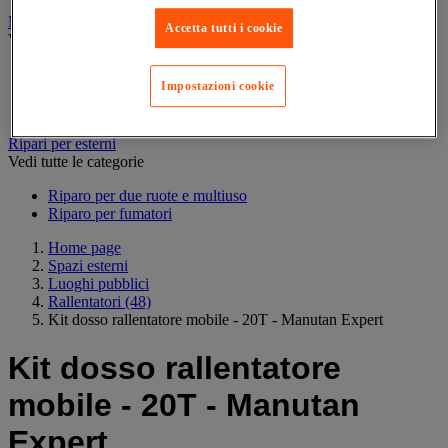
Mobili da esterno
Accetta tutti i cookie
Vedi tutte le categorie
Arredo urbano
Impostazioni cookie
Mobili da giardino e da terrazzo
Tenda e gazebo
Ripari per esterni
Vedi tutte le categorie
Riparo per due ruote e multiuso
Riparo per fumatori
Home page
Spazi esterni
Luoghi pubblici
Rallentatori
(48)
Kit dosso rallentatore mobile - 20T - Manutan Expert
Kit dosso rallentatore
mobile - 20T - Manutan
Expert