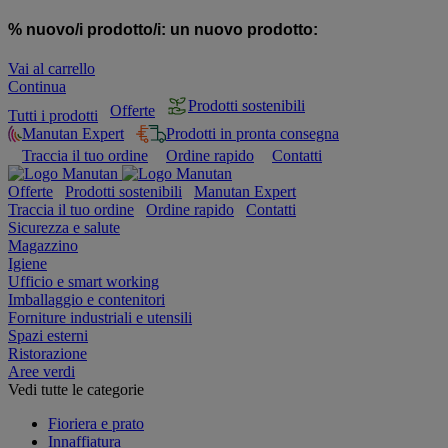
% nuovo/i prodotto/i:
un nuovo prodotto:
Vai al carrello
Continua
Prodotti sostenibili
Offerte
Tutti i prodotti
Manutan Expert
Prodotti in pronta consegna
Traccia il tuo ordine
Ordine rapido
Contatti
Offerte
Prodotti sostenibili
Manutan Expert
Traccia il tuo ordine
Ordine rapido
Contatti
Sicurezza e salute
Magazzino
Igiene
Ufficio e smart working
Imballaggio e contenitori
Forniture industriali e utensili
Spazi esterni
Ristorazione
Aree verdi
Vedi tutte le categorie
Fioriera e prato
Innaffiatura