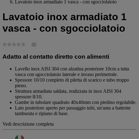
Lavatoio inox armadiato 1 vasca - con sgocciolatoio
Lavatoio inox armadiato 1
vasca - con sgocciolatoio
(0)
Nessuna
valutazione
Adatto al contatto diretto con alimenti
Stesso
link
alla
Lavello inox AISI 304 con alzatina posteriore 10cm a tutta
pagina.
vasca con sgocciolatoio laterale e invaso perimetrale.
Spessore 10/10 completo di piletta di scarico e tubo troppo
pieno.
Struttura armadiata saldata, realizzata in inox AISI 304
spessore 8/10.
Gambe in tubolare quadrato 40x40mm con piedino regolabile.
Lato posteriore aperto per passaggio tubi, un'anta a battente
tamburata e ripiano di base.
Vedi descrizione completa