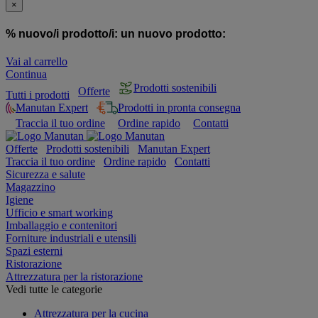
×
% nuovo/i prodotto/i:
un nuovo prodotto:
Vai al carrello
Continua
Prodotti sostenibili
Offerte
Tutti i prodotti
Manutan Expert
Prodotti in pronta consegna
Traccia il tuo ordine
Ordine rapido
Contatti
Offerte
Prodotti sostenibili
Manutan Expert
Traccia il tuo ordine
Ordine rapido
Contatti
Sicurezza e salute
Magazzino
Igiene
Ufficio e smart working
Imballaggio e contenitori
Forniture industriali e utensili
Spazi esterni
Ristorazione
Attrezzatura per la ristorazione
Vedi tutte le categorie
Attrezzatura per la cucina