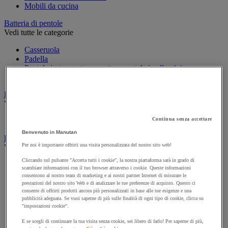
Mobili da cucina
Batteria di pentole
Vedi tutte le categorie
Casseruola
Padella
Pentola in terracotta, cocotte e pentola in alluminio
Saltiera
Decorazione per ambienti di ristorazione
Vedi tutte le categorie
Continua senza accettare
Lampada
Benvenuto in Manutan
Forno e apparecchi di cottura
Per noi è importante offrirti una visita personalizzata del nostro sito web!
Vedi tutte le categorie
Cliccando sul pulsante "Accetta tutti i cookie", la nostra piattaforma sarà in grado di
Barbecue e accessori
scambiare informazioni con il tuo browser attraverso i cookie. Queste informazioni
Cucina e piano cottura
consentono al nostro team di marketing e ai nostri partner Internet di misurare le
Cuoci uova e bollitori
prestazioni del nostro sito Web e di analizzare le tue preferenze di acquisto. Questo ci
Forno e forno a microonde
consente di offrirti prodotti ancora più personalizzati in base alle tue esigenze e una
pubblicità adeguata. Se vuoi saperne di più sulle finalità di ogni tipo di cookie, clicca su
Griglia
"impostazioni cookie".
Plancha
Raclette e fonduta
E se scegli di continuare la tua visita senza cookie, sei libero di farlo! Per saperne di più,