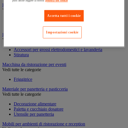
puoi anche leggere la nostra
politica dei cookie
Frigorifero e gestione del freddo
Vedi tutte le categorie
Accetta tutti i cookie
Cantinetta
Frigorifero e congelatore
Impostazioni cookie
Lavanderia
Vedi tutte le categorie
Accessori per grossi elettrodomestici e lavanderia
Stiratura
Macchina da ristorazione per eventi
Vedi tutte le categorie
Friggitrice
Materiale per panetteria e pasticceria
Vedi tutte le categorie
Decorazione alimentare
Paletta e cucchiaio dosatore
Utensile per panetteria
Mobili per ambienti di ristorazione e reception