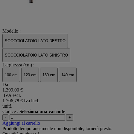
Modello :
SGOCCIOLATOIO LATO DESTRO
SGOCCIOLATOIO LATO SINISTRO
Larghezza (cm) :
100 cm
120 cm
130 cm
140 cm
Da
1.399,00 €
IVA escl.
1.706,78 €
Iva incl.
unità
Codice :
Seleziona una variante
-
+
Aggiungi al carrello
Prodotto temporaneamente non disponibile, tornerà presto.
Quantità minima : 1