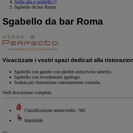
Sedia alta e sgabello
()
Sgabello da bar Roma
Sgabello da bar Roma
(0)
Nessuna
valutazione
Stesso
link
alla
Vivacizzate i vostri spazi dedicati alla ristorazio
pagina.
Sgabello con gambe con piedini antiscivolo sintetici.
Sgabello con rivestimento ignifugo.
Seduta per ristorazione estremamente comoda.
Vedi descrizione completa
Classificazione antincendio : M2
Impilabile