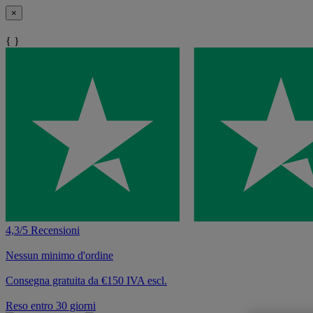
×
{ }
4,3/5 Recensioni
Nessun minimo d'ordine
Consegna gratuita da €150 IVA escl.
Reso entro 30 giorni