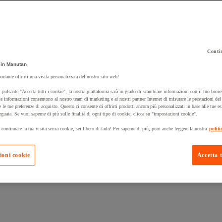
Contin
in Manutan
 carrello un prodotto:
ortante offrirti una visita personalizzata del nostro sito web!
 pulsante "Accetta tutti i cookie", la nostra piattaforma sarà in grado di scambiare informazioni con il tuo brows
e informazioni consentono al nostro team di marketing e ai nostri partner Internet di misurare le prestazioni de
e le tue preferenze di acquisto. Questo ci consente di offrirti prodotti ancora più personalizzati in base alle tue e
Prodotti in pron
Manutan Expert
eguata. Se vuoi saperne di più sulle finalità di ogni tipo di cookie, clicca su "impostazioni cookie".
 continuare la tua visita senza cookie, sei libero di farlo! Per saperne di più, puoi anche leggere la nostra
politi
ioni cookie
Accetta t