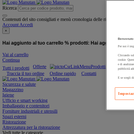
Ricerca
Contenuti del sito consigliati e menù cronologia delle ricerche
Account
Accedi
×
Benvenuto 
Hai aggiunto al tuo carrello % prodotti:
Hai aggiunto al tuo
Per noi è imp
Vai al carrello
Cliccando sul
Continua
cookie. Quest
e di analizzar
Offerte
Prodotti sostenibili
Tutti i prodotti
pubblicità ad
Traccia il tuo ordine
Ordine rapido
Contatti
E se scegli di
Sicurezza e salute
Magazzino
Impostaz
Igiene
Ufficio e smart working
Imballaggio e contenitori
Forniture industriali e utensili
Spazi esterni
Ristorazione
Attrezzatura per la ristorazione
Vedi tutte le categorie