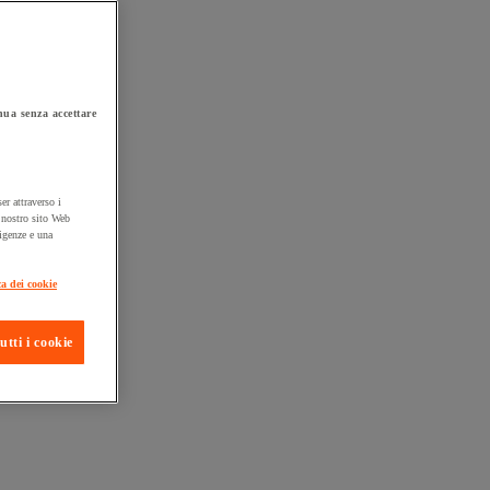
ua senza accettare
er attraverso i
l nostro sito Web
sigenze e una
ta consegna
ca dei cookie
utti i cookie