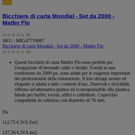
Bicchiere di carta Mondial - Set da 2000 -
Matfer Flo
(0)
0.0
SKU : MIG47719987
su
Bicchiere di carta Mondial - Set da 2000 - Matfer Flo
5
(0)
stelle.
0.0
su
Questi bicchieri di carta Matfer Flo sono perfetti per
5
l'erogazione di bevande calde o fredde. Forniti in una
stelle.
confezione da 2000 pz, sono adatti per le esigenze importanti
dei professionisti della ristorazione. Il loro design neutro ed
elegante si adatta a tutti i contesti d'uso. Durevoli e riciclabili,
offrono un'alternativa pratica ed ecoresponsabile alla plastica.
Ideale per buffet, eventi, uffici o caffetterie. Coperchio
compatibile in cellulosa con diametro di 70 mm.
Da
112,75 €
IVA Escl.
137,56 € IVA incl.