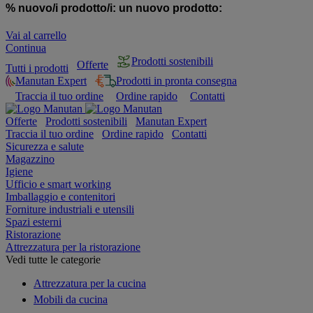
% nuovo/i prodotto/i:
un nuovo prodotto:
Vai al carrello
Continua
Prodotti sostenibili
Offerte
Tutti i prodotti
Manutan Expert
Prodotti in pronta consegna
Traccia il tuo ordine
Ordine rapido
Contatti
Offerte
Prodotti sostenibili
Manutan Expert
Traccia il tuo ordine
Ordine rapido
Contatti
Sicurezza e salute
Magazzino
Igiene
Ufficio e smart working
Imballaggio e contenitori
Forniture industriali e utensili
Spazi esterni
Ristorazione
Attrezzatura per la ristorazione
Vedi tutte le categorie
Attrezzatura per la cucina
Mobili da cucina