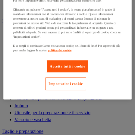
Per noi è importante offrirti una visita personalizzata del nostro sito web!
Robot da cucina
Tostapane, griglia e salamandra da cucina
Cliccando sul pulsante "Accetta tutti i cookie", la nostra piattaforma sarà in grado di
scambiare informazioni con il tuo browser attraverso i cookie. Queste informazioni
consentono al nostro team di marketing e ai nostri partner Internet di misurare le
Posateria
prestazioni del nostro sito Web e di analizzare le tue preferenze di acquisto. Questo ci
Vedi tutte le categorie
consente di offrirti prodotti ancora più personalizzati in base alle tue esigenze e una
pubblicità adeguata. Se vuoi saperne di più sulle finalità di ogni tipo di cookie, clicca su
Accessori per la tavola
"impostazioni cookie".
Biancheria per la tavola e la cucina
E se scegli di continuare la tua visita senza cookie, sei libero di farlo! Per saperne di più,
Menu e affissione
puoi anche leggere la nostra
politica dei cookie
Stoviglie professionali monouso
Stoviglie professionali per la ristorazione
Accetta tutti i cookie
Stoviglie professionali riutilizzabili
Servizio e conservazione degli alimenti
Impostazioni cookie
Vedi tutte le categorie
Contenitore per la conservazione degli alimenti
Imbuto
Utensile per la preparazione e il servizio
Vassoio e vaschetta
Taglio e preparazione