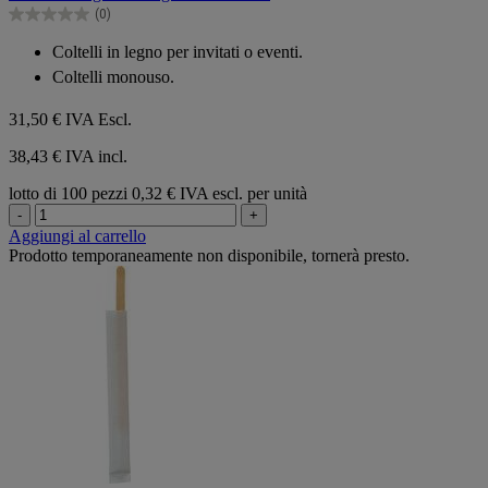
5
(0)
stelle.
0.0
su
Coltelli in legno per invitati o eventi.
5
Coltelli monouso.
stelle.
31,50 €
IVA Escl.
38,43 € IVA incl.
lotto di 100 pezzi
0,32 € IVA escl. per unità
-
+
Aggiungi al carrello
Prodotto temporaneamente non disponibile, tornerà presto.