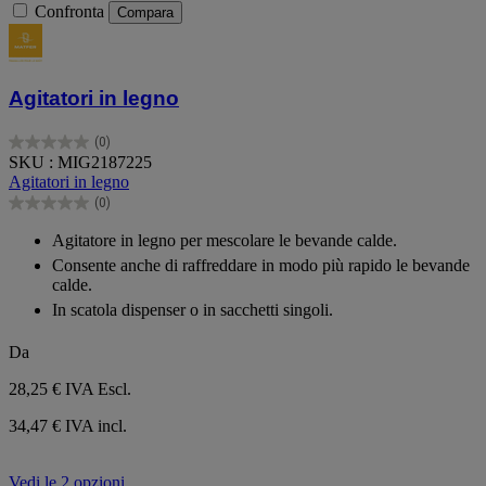
Confronta
Compara
Agitatori in legno
(0)
0.0
SKU : MIG2187225
su
Agitatori in legno
5
(0)
stelle.
0.0
su
Agitatore in legno per mescolare le bevande calde.
5
Consente anche di raffreddare in modo più rapido le bevande
stelle.
calde.
In scatola dispenser o in sacchetti singoli.
Da
28,25 €
IVA Escl.
34,47 € IVA incl.
Vedi le 2 opzioni