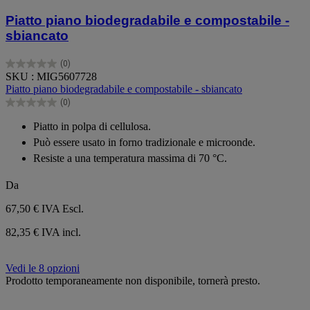
Piatto piano biodegradabile e compostabile -
sbiancato
(0)
0.0
SKU : MIG5607728
su
Piatto piano biodegradabile e compostabile - sbiancato
5
(0)
stelle.
0.0
su
Piatto in polpa di cellulosa.
5
Può essere usato in forno tradizionale e microonde.
stelle.
Resiste a una temperatura massima di 70 °C.
Da
67,50 €
IVA Escl.
82,35 € IVA incl.
Vedi le 8 opzioni
Prodotto temporaneamente non disponibile, tornerà presto.