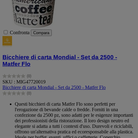
Confronta
Compara
Bicchiere di carta Mondial - Set da 2500 -
Matfer Flo
(0)
0.0
SKU : MIG47720019
su
Bicchiere di carta Mondial - Set da 2500 - Matfer Flo
5
(0)
stelle.
0.0
su
Questi bicchieri di carta Matfer Flo sono perfetti per
5
l'erogazione di bevande calde o fredde. Forniti in una
stelle.
confezione da 2500 pz, sono adatti per le esigenze importanti
dei professionisti della ristorazione. Il loro design neutro ed
elegante si adatta a tutti i contesti d'uso. Durevoli e riciclabili,
offrono un'alternativa pratica ed ecoresponsabile alla plastica.
Ideale per buffet, eventi, uffici o caffetterie. Coperchio