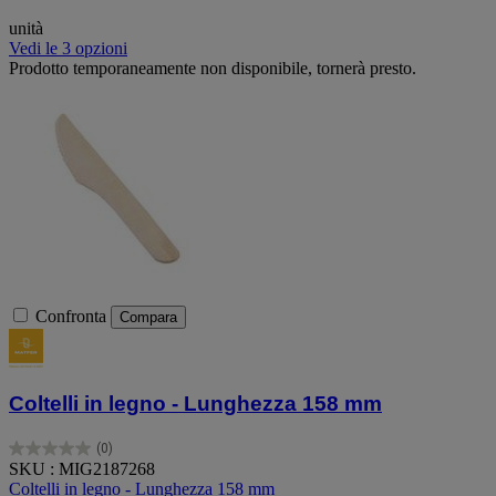
unità
Vedi le 3 opzioni
Prodotto temporaneamente non disponibile, tornerà presto.
Confronta
Compara
Coltelli in legno - Lunghezza 158 mm
(0)
0.0
SKU : MIG2187268
su
Coltelli in legno - Lunghezza 158 mm