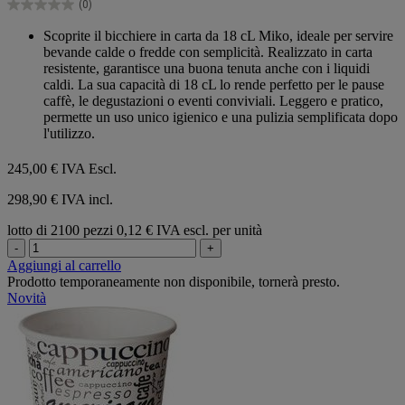
(0)
stelle.
0.0
su
Scoprite il bicchiere in carta da 18 cL Miko, ideale per servire
5
bevande calde o fredde con semplicità. Realizzato in carta
stelle.
resistente, garantisce una buona tenuta anche con i liquidi
caldi. La sua capacità di 18 cL lo rende perfetto per le pause
caffè, le degustazioni o eventi conviviali. Leggero e pratico,
permette un uso unico igienico e una pulizia semplificata dopo
l'utilizzo.
245,00 €
IVA Escl.
298,90 € IVA incl.
lotto di 2100 pezzi
0,12 € IVA escl. per unità
-
+
Aggiungi al carrello
Prodotto temporaneamente non disponibile, tornerà presto.
Novità