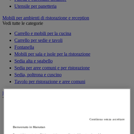
Utensile per panetteria
Mobili per ambienti di ristorazione e reception
Vedi tutte le categorie
Carrello e mobili per la cucina
Carrello per sedie e tavoli
Fontanella
Mobili per sala e isole per la ristorazione
Sedia alta e sgabello
Sedia per aree comuni e per ristorazione
Sedia, poltrona e cuscino
Tavolo per ristorazione e aree comuni
Piccoli elettrodomestici
Vedi tutte le categorie
Bilancia e termometro
Bollitore e caraffa termica
Continua senza accettare
Frullatore e centrifuga
Benvenuto in Manutan
Macchina per caffè multi-bevanda