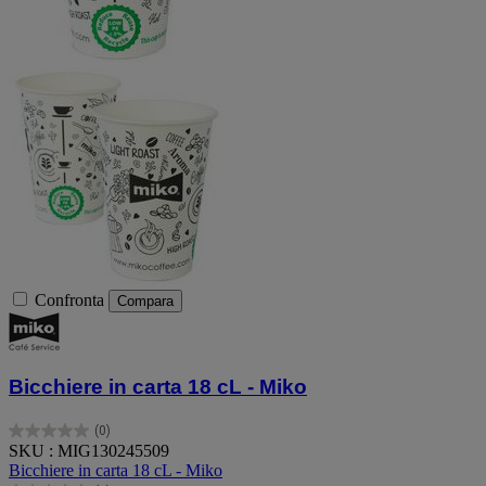
Confronta
Compara
Bicchiere in carta 18 cL - Miko
(0)
0.0
SKU : MIG130245509
su
Bicchiere in carta 18 cL - Miko
5