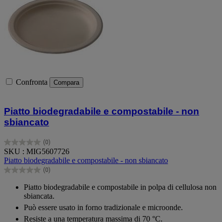
Confronta
Compara
Piatto biodegradabile e compostabile - non
sbiancato
(0)
0.0
SKU : MIG5607726
su
Piatto biodegradabile e compostabile - non sbiancato
5
(0)
stelle.
0.0
su
Piatto biodegradabile e compostabile in polpa di cellulosa non
5
sbiancata.
stelle.
Può essere usato in forno tradizionale e microonde.
Resiste a una temperatura massima di 70 °C.