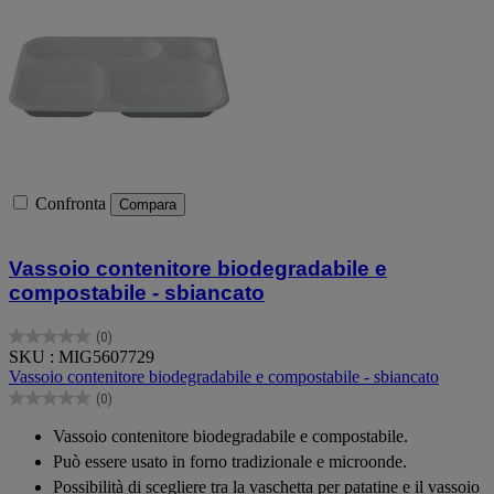
Confronta
Compara
Vassoio contenitore biodegradabile e
compostabile - sbiancato
(0)
0.0
SKU : MIG5607729
su
Vassoio contenitore biodegradabile e compostabile - sbiancato
5
(0)
stelle.
0.0
su
Vassoio contenitore biodegradabile e compostabile.
5
Può essere usato in forno tradizionale e microonde.
stelle.
Possibilità di scegliere tra la vaschetta per patatine e il vassoio