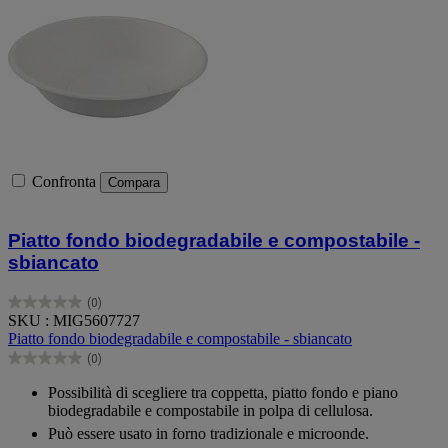
Confronta
Compara
Piatto fondo biodegradabile e compostabile -
sbiancato
(0)
0.0
SKU : MIG5607727
su
Piatto fondo biodegradabile e compostabile - sbiancato
5
(0)
stelle.
0.0
su
Possibilità di scegliere tra coppetta, piatto fondo e piano
5
biodegradabile e compostabile in polpa di cellulosa.
stelle.
Può essere usato in forno tradizionale e microonde.