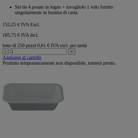
su
Set da 4 posate in legno + tovagliolo 1 velo fornito
5
singolarmente in bustina di carta.
stelle.
152,25 €
IVA Escl.
185,75 € IVA incl.
lotto di 250 pezzi
0,61 € IVA escl. per unità
-
+
Aggiungi al carrello
Prodotto temporaneamente non disponibile, tornerà presto.