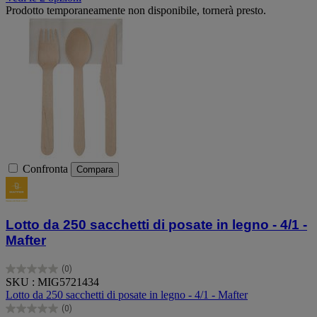
Prodotto temporaneamente non disponibile, tornerà presto.
Confronta
Compara
Lotto da 250 sacchetti di posate in legno - 4/1 -
Mafter
(0)
0.0
SKU : MIG5721434
su
Lotto da 250 sacchetti di posate in legno - 4/1 - Mafter
5
(0)
stelle.
0.0