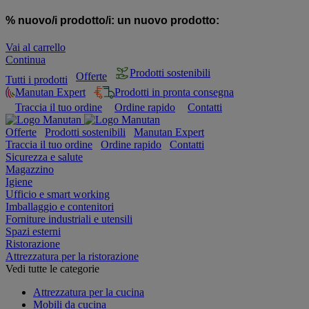
% nuovo/i prodotto/i:
un nuovo prodotto:
Vai al carrello
Continua
Prodotti sostenibili
Offerte
Tutti i prodotti
Manutan Expert
Prodotti in pronta consegna
Traccia il tuo ordine
Ordine rapido
Contatti
Offerte
Prodotti sostenibili
Manutan Expert
Traccia il tuo ordine
Ordine rapido
Contatti
Sicurezza e salute
Magazzino
Igiene
Ufficio e smart working
Imballaggio e contenitori
Forniture industriali e utensili
Spazi esterni
Ristorazione
Attrezzatura per la ristorazione
Vedi tutte le categorie
Attrezzatura per la cucina
Mobili da cucina