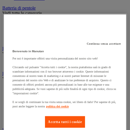
Batteria di pentole
Vedi tutte le categorie
Casseruola
Padella
Pentola in terracotta, cocotte e pentola in alluminio
Saltiera
Continua senza accettare
Decorazione per ambienti di ristorazione
Benvenuto in Manutan
Vedi tutte le categorie
Per noi è importante offrirti una visita personalizzata del nostro sito web!
Lampada
Cliccando sul pulsante "Accetta tutti i cookie", la nostra piattaforma sarà in grado di
scambiare informazioni con il tuo browser attraverso i cookie. Queste informazioni
Forno e apparecchi di cottura
consentono al nostro team di marketing e ai nostri partner Internet di misurare le
Vedi tutte le categorie
prestazioni del nostro sito Web e di analizzare le tue preferenze di acquisto. Questo ci
consente di offrirti prodotti ancora più personalizzati in base alle tue esigenze e una
Barbecue e accessori
pubblicità adeguata. Se vuoi saperne di più sulle finalità di ogni tipo di cookie, clicca su
Cucina e piano cottura
"impostazioni cookie".
Cuoci uova e bollitori
E se scegli di continuare la tua visita senza cookie, sei libero di farlo! Per saperne di più,
Forno e forno a microonde
puoi anche leggere la nostra
politica dei cookie
Griglia
Plancha
Raclette e fonduta
Accetta tutti i cookie
Frigorifero e gestione del freddo