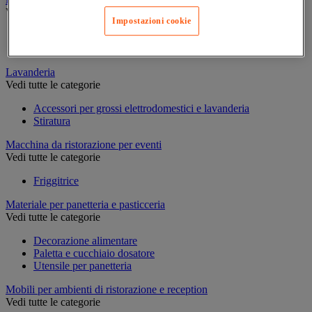
Vedi tutte le categorie
Impostazioni cookie
Cantinetta
Frigorifero e congelatore
Lavanderia
Vedi tutte le categorie
Accessori per grossi elettrodomestici e lavanderia
Stiratura
Macchina da ristorazione per eventi
Vedi tutte le categorie
Friggitrice
Materiale per panetteria e pasticceria
Vedi tutte le categorie
Decorazione alimentare
Paletta e cucchiaio dosatore
Utensile per panetteria
Mobili per ambienti di ristorazione e reception
Vedi tutte le categorie