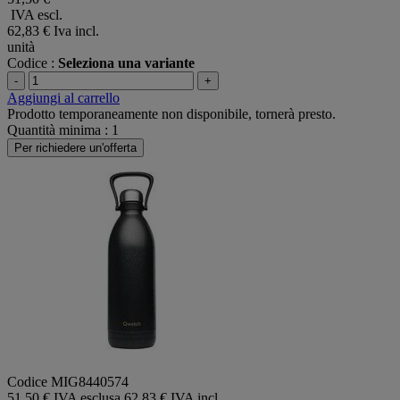
IVA escl.
62,83 €
Iva incl.
unità
Codice :
Seleziona una variante
-
+
Aggiungi al carrello
Prodotto temporaneamente non disponibile, tornerà presto.
Quantità minima : 1
Per richiedere un'offerta
Codice MIG8440574
51,50 € IVA esclusa
62,83 € IVA incl.