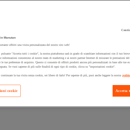
Contin
 carrello un prodotto:
in Manutan
ortante offrirti una visita personalizzata del nostro sito web!
 pulsante "Accetta tutti i cookie", la nostra piattaforma sarà in grado di scambiare informazioni con il tuo brows
Prodotti in pron
e informazioni consentono al nostro team di marketing e ai nostri partner Internet di misurare le prestazioni de
Manutan Expert
e le tue preferenze di acquisto. Questo ci consente di offrirti prodotti ancora più personalizzati in base alle tue e
eguata. Se vuoi saperne di più sulle finalità di ogni tipo di cookie, clicca su "impostazioni cookie".
 continuare la tua visita senza cookie, sei libero di farlo! Per saperne di più, puoi anche leggere la nostra
politi
ioni cookie
Accetta t