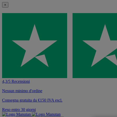
×
4,3/5 Recensioni
Nessun minimo d'ordine
Consegna gratuita da €150 IVA escl.
Reso entro 30 giorni