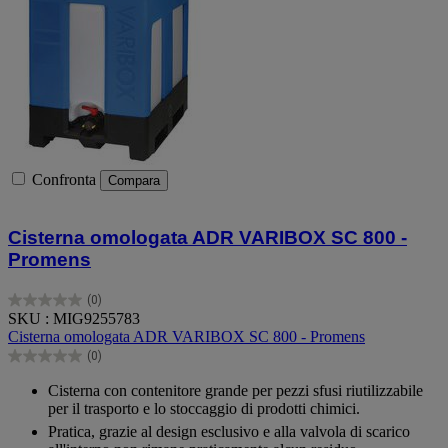
Confronta
Compara
Cisterna omologata ADR VARIBOX SC 800 -
Promens
(0)
0.0
SKU : MIG9255783
su
Cisterna omologata ADR VARIBOX SC 800 - Promens
5
(0)
stelle.
0.0
su
Cisterna con contenitore grande per pezzi sfusi riutilizzabile
5
per il trasporto e lo stoccaggio di prodotti chimici.
stelle.
Pratica, grazie al design esclusivo e alla valvola di scarico