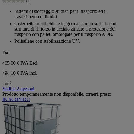
(0)
stelle.
0.0
su
Sistemi di stoccaggio studiati per il trasporto ed il
5
trasferimento di liquidi.
stelle.
Cisternette in polietilene leggero a stampo soffiato con
struttura di rinforzo in acciaio zincato a protezione del
trasporto con pallet, omologate per il trasporto ADR.
Polietilene con stabilizzazione UV.
Da
405,00 €
IVA Escl.
494,10 € IVA incl.
unità
Vedi le 2 opzioni
Prodotto temporaneamente non disponibile, tornerà presto.
IN SCONTO!