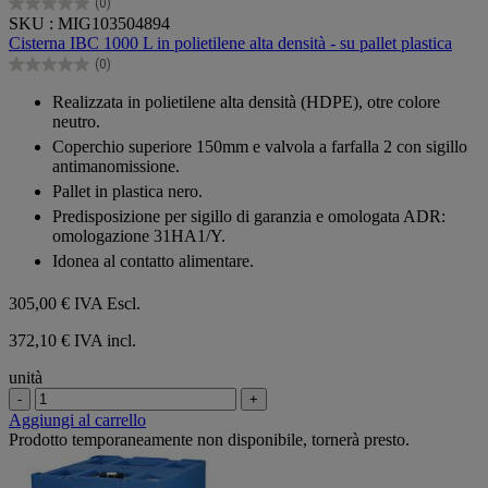
(0)
0.0
SKU : MIG103504894
su
Cisterna IBC 1000 L in polietilene alta densità - su pallet plastica
5
(0)
stelle.
0.0
su
Realizzata in polietilene alta densità (HDPE), otre colore
5
neutro.
stelle.
Coperchio superiore 150mm e valvola a farfalla 2 con sigillo
antimanomissione.
Pallet in plastica nero.
Predisposizione per sigillo di garanzia e omologata ADR:
omologazione 31HA1/Y.
Idonea al contatto alimentare.
305,00 €
IVA Escl.
372,10 € IVA incl.
unità
-
+
Aggiungi al carrello
Prodotto temporaneamente non disponibile, tornerà presto.