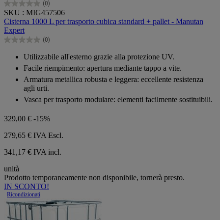
(0)
0.0
SKU : MIG457506
su
Cisterna 1000 L per trasporto cubica standard + pallet - Manutan
5
Expert
stelle.
(0)
0.0
su
Utilizzabile all'esterno grazie alla protezione UV.
5
Facile riempimento: apertura mediante tappo a vite.
stelle.
Armatura metallica robusta e leggera: eccellente resistenza
agli urti.
Vasca per trasporto modulare: elementi facilmente sostituibili.
329,00 €
-15%
279,65 €
IVA Escl.
341,17 € IVA incl.
unità
Prodotto temporaneamente non disponibile, tornerà presto.
IN SCONTO!