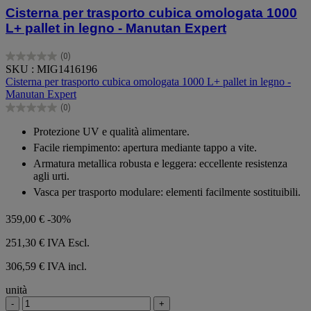
Cisterna per trasporto cubica omologata 1000
L+ pallet in legno - Manutan Expert
(0)
0.0
SKU : MIG1416196
su
Cisterna per trasporto cubica omologata 1000 L+ pallet in legno -
5
Manutan Expert
stelle.
(0)
0.0
su
Protezione UV e qualità alimentare.
5
Facile riempimento: apertura mediante tappo a vite.
stelle.
Armatura metallica robusta e leggera: eccellente resistenza
agli urti.
Vasca per trasporto modulare: elementi facilmente sostituibili.
359,00 €
-30%
251,30 €
IVA Escl.
306,59 € IVA incl.
unità
-
+