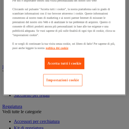
Per noi è importante offrirti una visita personalizzata del nostro sito web!
Cucitrice per imballaggio
Cliccando sul pulsante "Accetta tutti i cookie", la nostra piattaforma sarà in grado di
scambiare informazioni con il tuo browser attraverso i cookie. Queste informazioni
Nastro adesivo in polipropilene
consentono al nostro team di marketing e ai nostri partner Internet di misurare le
Nastro adesivo in PVC
prestazioni del nostro sito Web e di analizzare le tue preferenze di acquisto. Questo ci
consente di offrirti prodotti ancora più personalizzati in base alle tue esigenze e una
Nastro adesivo personalizzabile
pubblicità adeguata. Se vuoi saperne di più sulle finalità di ogni tipo di cookie, clicca su
Nastro adesivo specifico
"impostazioni cookie".
Pistola per colla
E se scegli di continuare la tua visita senza cookie, sei libero di farlo! Per saperne di più,
puoi anche leggere la nostra
politica dei cookie
Spago
Tendinastro e Kit
Accetta tutti i cookie
Pacchi regalo
Vedi tutte le categorie
Impostazioni cookie
Nastro regalo
Riempimento e protezione per regali
Sacchetto per regali
Reggiatura
Vedi tutte le categorie
Accessori per cerchiatura
Kit di reggiatura