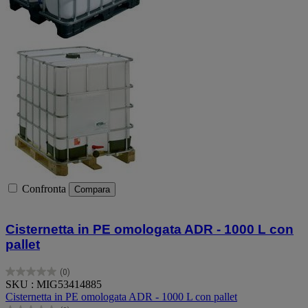
Confronta
Compara
Cisternetta in PE omologata ADR - 1000 L con
pallet
(0)
0.0
SKU : MIG53414885
su
Cisternetta in PE omologata ADR - 1000 L con pallet
5