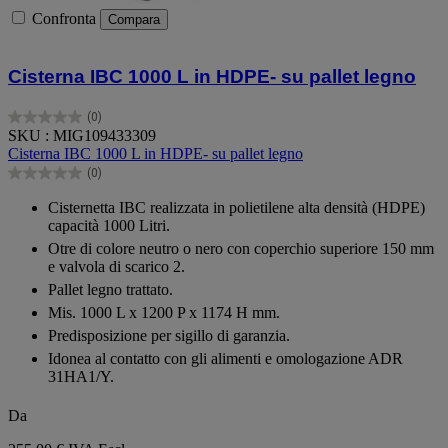
Confronta
Compara
Cisterna IBC 1000 L in HDPE- su pallet legno
(0)
0.0
SKU : MIG109433309
su
Cisterna IBC 1000 L in HDPE- su pallet legno
5
(0)
stelle.
0.0
su
Cisternetta IBC realizzata in polietilene alta densità (HDPE)
5
capacità 1000 Litri.
stelle.
Otre di colore neutro o nero con coperchio superiore 150 mm
e valvola di scarico 2.
Pallet legno trattato.
Mis. 1000 L x 1200 P x 1174 H mm.
Predisposizione per sigillo di garanzia.
Idonea al contatto con gli alimenti e omologazione ADR
31HA1/Y.
Da