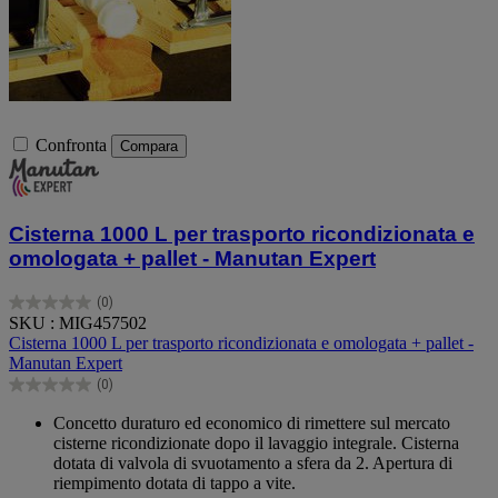
Confronta
Compara
Cisterna 1000 L per trasporto ricondizionata e
omologata + pallet - Manutan Expert
(0)
0.0
SKU : MIG457502
su
Cisterna 1000 L per trasporto ricondizionata e omologata + pallet -
5
Manutan Expert
stelle.
(0)
0.0
su
Concetto duraturo ed economico di rimettere sul mercato
5
cisterne ricondizionate dopo il lavaggio integrale. Cisterna
stelle.
dotata di valvola di svuotamento a sfera da 2. Apertura di
riempimento dotata di tappo a vite.