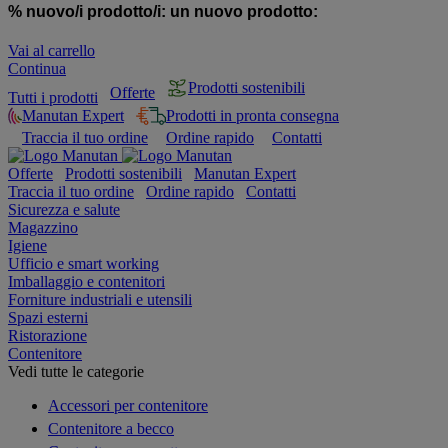
% nuovo/i prodotto/i:
un nuovo prodotto:
Vai al carrello
Continua
Prodotti sostenibili
Offerte
Tutti i prodotti
Manutan Expert
Prodotti in pronta consegna
Traccia il tuo ordine
Ordine rapido
Contatti
Offerte
Prodotti sostenibili
Manutan Expert
Traccia il tuo ordine
Ordine rapido
Contatti
Sicurezza e salute
Magazzino
Igiene
Ufficio e smart working
Imballaggio e contenitori
Forniture industriali e utensili
Spazi esterni
Ristorazione
Contenitore
Vedi tutte le categorie
Accessori per contenitore
Contenitore a becco