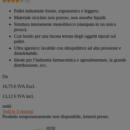
(1)
stelle.
4.0
1
su
Pallet industriale forato, ergonomico e leggero.
recensione
5
Materiale riciclato non poroso, non assorbe liquidi.
stelle.
1
Struttura interamente monoblocco (stampata in un unico
recensione
pezzo).
Con bordo per una buona tenuta degli oggetti riposti sul
pallet.
Ultra igienico: lavabile con idropulitrice ad alta pressione e
disinfettabile.
Ideale per l’industria farmaceutica e agroalimentare, la grande
distribuzione, ecc.
Da
10,75 €
IVA Escl.
13,12 € IVA incl.
unità
Vedi le 3 opzioni
Prodotto temporaneamente non disponibile, tornerà presto.