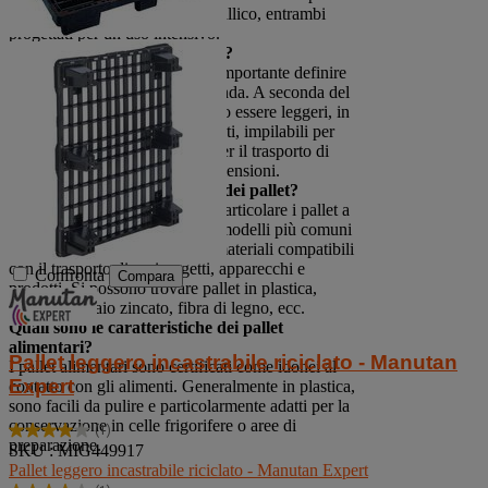
europeo in legno e il pallet metallico, entrambi
progettati per un uso intensivo.
Come scegliere il giusto pallet?
Per scegliere il giusto pallet, è importante definire
in anticipo le esigenze dell'azienda. A seconda del
settore di attività, i pallet devono essere leggeri, in
grado di sostenere carichi pesanti, impilabili per
risparmiare spazio e compatti per il trasporto di
oggetti e prodotti di piccole dimensioni.
Quali sono i diversi materiali dei pallet?
Sebbene i pallet in legno, e in particolare i pallet a
norma europea, siano ancora i modelli più comuni
e resistenti, oggi esistono altri materiali compatibili
con il trasporto di vari oggetti, apparecchi e
Confronta
Compara
prodotti. Si possono trovare pallet in plastica,
metallo, acciaio zincato, fibra di legno, ecc.
Quali sono le caratteristiche dei pallet
alimentari?
Pallet leggero incastrabile riciclato - Manutan
I pallet alimentari sono certificati come idonei al
Expert
contatto con gli alimenti. Generalmente in plastica,
sono facili da pulire e particolarmente adatti per la
conservazione in celle frigorifere o aree di
(1)
4.0
preparazione.
SKU : MIG449917
su
Pallet leggero incastrabile riciclato - Manutan Expert
5