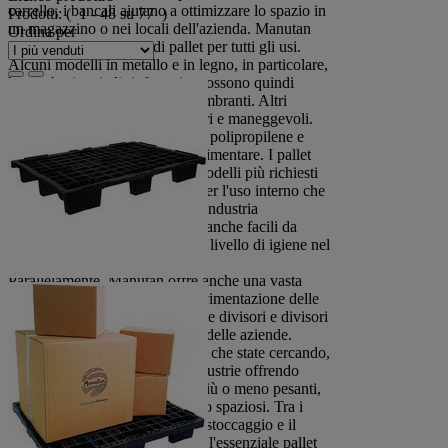
carrello, i bancali aiutano a ottimizzare lo spazio in
Prodotti:
( 1 - 48 su 77 )
un magazzino o nei locali dell'azienda. Manutan
Ordina per
offre un'ampia gamma di pallet per tutti gli usi.
Alcuni modelli in metallo e in legno, in particolare,
hanno basi e piedi rinforzati e possono quindi
sostenere carichi pesanti e ingombranti. Altri
modelli, invece, sono più leggeri e maneggevoli.
Sono disponibili anche pallet in polipropilene e
pallet in plastica adatti all'uso alimentare. I pallet
riciclati e impilabili sono tra i modelli più richiesti
dalle aziende e sono ideali sia per l'uso interno che
per l'esportazione. I pallet per l'industria
farmaceutica e alimentare sono anche facili da
pulire e mantengono un elevato livello di igiene nel
magazzino.
Parallelamente, Manutan offre anche una vasta
gamma di
transpallet
per la movimentazione delle
merci e accessori per pallet come divisori e divisori
per migliorare l'organizzazione delle aziende.
Qualunque sia il tipo di bancale che state cercando,
Manutan si rivolge a tutte le industrie offrendo
un'ampia selezione di modelli più o meno pesanti,
più o meno robusti e più o meno spaziosi. Tra i
migliori modelli di pallet per lo stoccaggio e il
trasporto qui proposti, troverete l'essenziale pallet