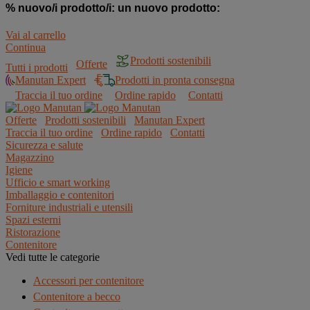
% nuovo/i prodotto/i:
un nuovo prodotto:
Vai al carrello
Continua
Prodotti sostenibili
Offerte
Tutti i prodotti
Manutan Expert
Prodotti in pronta consegna
Traccia il tuo ordine
Ordine rapido
Contatti
Offerte
Prodotti sostenibili
Manutan Expert
Traccia il tuo ordine
Ordine rapido
Contatti
Sicurezza e salute
Magazzino
Igiene
Ufficio e smart working
Imballaggio e contenitori
Forniture industriali e utensili
Spazi esterni
Ristorazione
Contenitore
Vedi tutte le categorie
Accessori per contenitore
Contenitore a becco