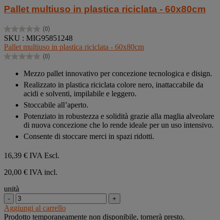
Pallet multiuso in plastica riciclata - 60x80cm
(0)
0.0
SKU : MIG95851248
su
Pallet multiuso in plastica riciclata - 60x80cm
5
(0)
stelle.
0.0
su
Mezzo pallet innovativo per concezione tecnologica e disign.
5
Realizzato in plastica riciclata colore nero, inattaccabile da
stelle.
acidi e solventi, impilabile e leggero.
Stoccabile all’aperto.
Potenziato in robustezza e solidità grazie alla maglia alveolare
di nuova concezione che lo rende ideale per un uso intensivo.
Consente di stoccare merci in spazi ridotti.
16,39 €
IVA Escl.
20,00 € IVA incl.
unità
-
+
Aggiungi al carrello
Prodotto temporaneamente non disponibile, tornerà presto.