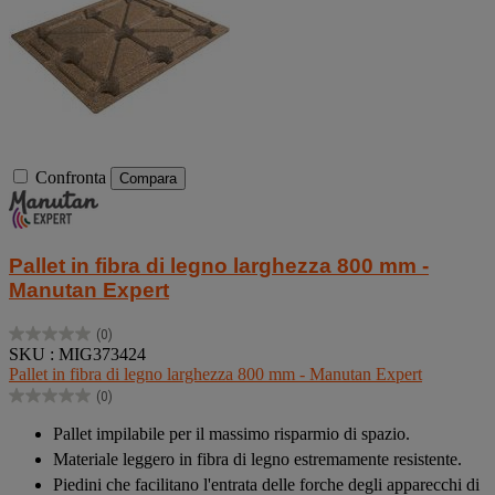
Confronta
Compara
Pallet in fibra di legno larghezza 800 mm -
Manutan Expert
(0)
0.0
SKU : MIG373424
su
Pallet in fibra di legno larghezza 800 mm - Manutan Expert
5
(0)
stelle.
0.0
su
Pallet impilabile per il massimo risparmio di spazio.
5
Materiale leggero in fibra di legno estremamente resistente.
stelle.
Piedini che facilitano l'entrata delle forche degli apparecchi di