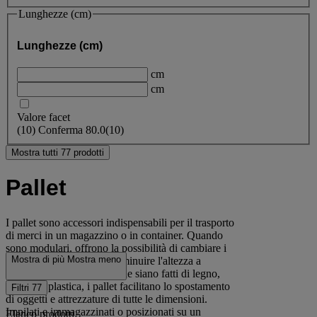
Lunghezze (cm)
Lunghezze (cm)
cm
cm
Valore facet
(
10
)
Conferma
80.0
(10)
Mostra tutti 77 prodotti
Pallet
I pallet sono accessori indispensabili per il trasporto
di merci in un magazzino o in container. Quando
sono modulari, offrono la possibilità di cambiare i
Mostra di più
Mostra meno
pattini e di aumentare o diminuire l'altezza a
seconda delle necessità. Che siano fatti di legno,
acciaio o plastica, i pallet facilitano lo spostamento
Filtri
77
di oggetti e attrezzature di tutte le dimensioni.
Impilati e immagazzinati o posizionati su un
Elenco prodotti