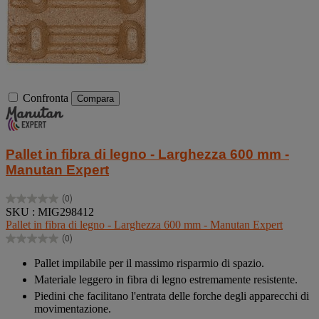
Confronta
Compara
Pallet in fibra di legno - Larghezza 600 mm -
Manutan Expert
(0)
0.0
SKU : MIG298412
su
Pallet in fibra di legno - Larghezza 600 mm - Manutan Expert
5
(0)
stelle.
0.0
su
Pallet impilabile per il massimo risparmio di spazio.
5
Materiale leggero in fibra di legno estremamente resistente.
stelle.
Piedini che facilitano l'entrata delle forche degli apparecchi di
movimentazione.