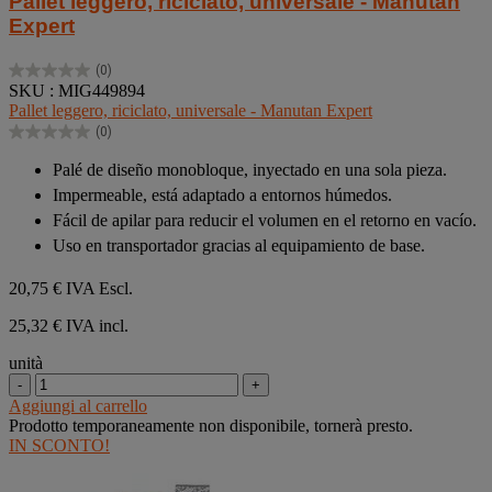
Pallet leggero, riciclato, universale - Manutan
Expert
(0)
0.0
SKU : MIG449894
su
Pallet leggero, riciclato, universale - Manutan Expert
5
(0)
stelle.
0.0
su
Palé de diseño monobloque, inyectado en una sola pieza.
5
Impermeable, está adaptado a entornos húmedos.
stelle.
Fácil de apilar para reducir el volumen en el retorno en vacío.
Uso en transportador gracias al equipamiento de base.
20,75 €
IVA Escl.
25,32 € IVA incl.
unità
-
+
Aggiungi al carrello
Prodotto temporaneamente non disponibile, tornerà presto.
IN SCONTO!