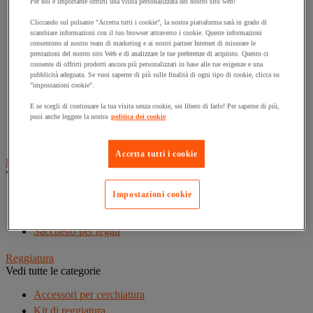
Per noi è importante offrirti una visita personalizzata del nostro sito web!
Cucitrice per imballaggio
Cliccando sul pulsante "Accetta tutti i cookie", la nostra piattaforma sarà in grado di
scambiare informazioni con il tuo browser attraverso i cookie. Queste informazioni
Nastro adesivo in polipropilene
consentono al nostro team di marketing e ai nostri partner Internet di misurare le
Nastro adesivo in PVC
prestazioni del nostro sito Web e di analizzare le tue preferenze di acquisto. Questo ci
consente di offrirti prodotti ancora più personalizzati in base alle tue esigenze e una
Nastro adesivo personalizzabile
pubblicità adeguata. Se vuoi saperne di più sulle finalità di ogni tipo di cookie, clicca su
Nastro adesivo specifico
"impostazioni cookie".
Pistola per colla
E se scegli di continuare la tua visita senza cookie, sei libero di farlo! Per saperne di più,
puoi anche leggere la nostra
politica dei cookie
Spago
Tendinastro e Kit
Accetta tutti i cookie
Pacchi regalo
Vedi tutte le categorie
Impostazioni cookie
Nastro regalo
Riempimento e protezione per regali
Sacchetto per regali
Reggiatura
Vedi tutte le categorie
Accessori per cerchiatura
Kit di reggiatura