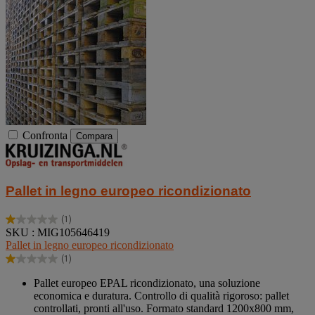
Confronta
Compara
Pallet in legno europeo ricondizionato
(1)
1.0
SKU : MIG105646419
su
Pallet in legno europeo ricondizionato
5
(1)
stelle.
1.0
1
su
Pallet europeo EPAL ricondizionato, una soluzione
recensione
5
economica e duratura. Controllo di qualità rigoroso: pallet
stelle.
controllati, pronti all'uso. Formato standard 1200x800 mm,