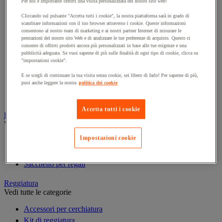
Per noi è importante offrirti una visita personalizzata del nostro sito web!
Cucitrice per imballaggio
Cliccando sul pulsante "Accetta tutti i cookie", la nostra piattaforma sarà in grado di
scambiare informazioni con il tuo browser attraverso i cookie. Queste informazioni
Nastro adesivo in polipropilene
consentono al nostro team di marketing e ai nostri partner Internet di misurare le
Nastro adesivo in PVC
prestazioni del nostro sito Web e di analizzare le tue preferenze di acquisto. Questo ci
consente di offrirti prodotti ancora più personalizzati in base alle tue esigenze e una
Nastro adesivo personalizzabile
pubblicità adeguata. Se vuoi saperne di più sulle finalità di ogni tipo di cookie, clicca su
Nastro adesivo specifico
"impostazioni cookie".
Pistola per colla
E se scegli di continuare la tua visita senza cookie, sei libero di farlo! Per saperne di più,
puoi anche leggere la nostra
politica dei cookie
Spago
Tendinastro e Kit
Accetta tutti i cookie
Pacchi regalo
Vedi tutte le categorie
Impostazioni cookie
Nastro regalo
Riempimento e protezione per regali
Sacchetto per regali
Reggiatura
Vedi tutte le categorie
Accessori per cerchiatura
Kit di reggiatura