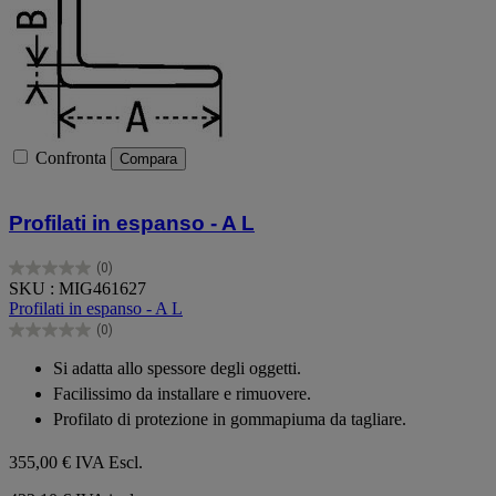
Confronta
Compara
Profilati in espanso - A L
(0)
0.0
SKU : MIG461627
su
Profilati in espanso - A L
5
(0)
stelle.
0.0
su
Si adatta allo spessore degli oggetti.
5
Facilissimo da installare e rimuovere.
stelle.
Profilato di protezione in gommapiuma da tagliare.
355,00 €
IVA Escl.