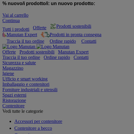
% nuovo/i prodotto/i:
un nuovo prodotto:
Vai al carrello
Continua
Prodotti sostenibili
Offerte
Tutti i prodotti
Manutan Expert
Prodotti in pronta consegna
Traccia il tuo ordine
Ordine rapido
Contatti
Offerte
Prodotti sostenibili
Manutan Expert
Traccia il tuo ordine
Ordine rapido
Contatti
Sicurezza e salute
Magazzino
Igiene
Ufficio e smart working
Imballaggio e contenitori
Forniture industriali e utensili
Spazi esterni
Ristorazione
Contenitore
Vedi tutte le categorie
Accessori per contenitore
Contenitore a becco