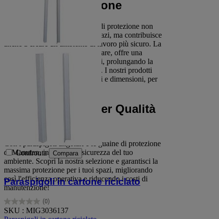
Guaina di Protezione
Utilizzare paraspigoli e guaine di protezione non
solo preserva l'integrità degli spazi, ma contribuisce
anche a creare un ambiente di lavoro più sicuro. La
guaina di protezione, in particolare, offre una
barriera contro graffi e abrasioni, prolungando la
vita degli arredi e delle strutture. I nostri prodotti
sono disponibili in vari materiali e dimensioni, per
adattarsi a diverse esigenze.
Scegli Manutan per Qualità
e Affidabilità
Con i paraspigoli angolari e le guaine di protezione
di Manutan, investi nella sicurezza del tuo
Confronta
Compara
ambiente. Scopri la nostra selezione e garantisci la
massima protezione per i tuoi spazi, migliorando
così l'efficienza operativa e riducendo i costi di
Paraspigoli in cartone riciclato
manutenzione!
(0)
0.0
SKU : MIG3036137
su