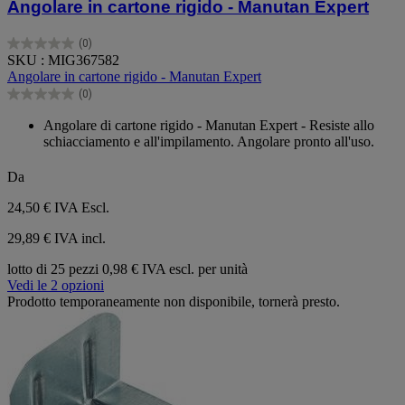
Angolare in cartone rigido - Manutan Expert
(0)
0.0
SKU : MIG367582
su
Angolare in cartone rigido - Manutan Expert
5
(0)
stelle.
0.0
su
Angolare di cartone rigido - Manutan Expert - Resiste allo
5
schiacciamento e all'impilamento. Angolare pronto all'uso.
stelle.
Da
24,50 €
IVA Escl.
29,89 € IVA incl.
lotto di 25 pezzi
0,98 € IVA escl. per unità
Vedi le 2 opzioni
Prodotto temporaneamente non disponibile, tornerà presto.