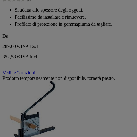
stelle.
0.0
su
Si adatta allo spessore degli oggetti.
5
Facilissimo da installare e rimuovere.
stelle.
Profilato di protezione in gommapiuma da tagliare.
Da
289,00 €
IVA Escl.
352,58 € IVA incl.
Vedi le 5 opzioni
Prodotto temporaneamente non disponibile, tornerà presto.