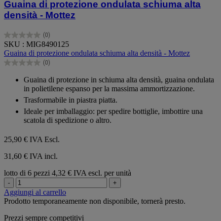
Guaina di protezione ondulata schiuma alta
densità - Mottez
(0)
0.0
SKU : MIG8490125
su
Guaina di protezione ondulata schiuma alta densità - Mottez
5
(0)
stelle.
0.0
su
Guaina di protezione in schiuma alta densità, guaina ondulata
5
in polietilene espanso per la massima ammortizzazione.
stelle.
Trasformabile in piastra piatta.
Ideale per imballaggio: per spedire bottiglie, imbottire una
scatola di spedizione o altro.
25,90 €
IVA Escl.
31,60 € IVA incl.
lotto di 6 pezzi
4,32 € IVA escl. per unità
-
+
Aggiungi al carrello
Prodotto temporaneamente non disponibile, tornerà presto.
Prezzi sempre competitivi