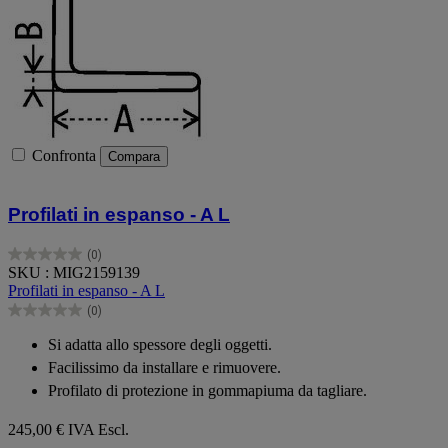
Confronta
Compara
Profilati in espanso - A L
(0)
0.0
SKU : MIG2159139
su
Profilati in espanso - A L
5
(0)
stelle.
0.0
su
Si adatta allo spessore degli oggetti.
5
Facilissimo da installare e rimuovere.
stelle.
Profilato di protezione in gommapiuma da tagliare.
245,00 €
IVA Escl.