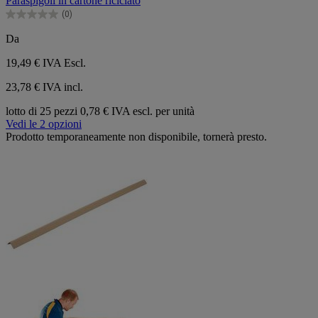
Paraspigoli in cartone riciclato
5
(0)
stelle.
0.0
su
Da
5
stelle.
19,49 €
IVA Escl.
23,78 € IVA incl.
lotto di 25 pezzi
0,78 € IVA escl. per unità
Vedi le 2 opzioni
Prodotto temporaneamente non disponibile, tornerà presto.