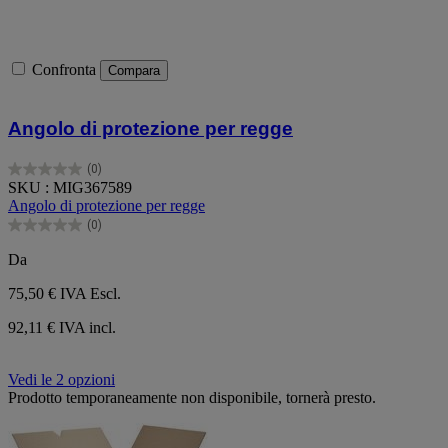
Confronta
Compara
Angolo di protezione per regge
(0)
0.0
SKU : MIG367589
su
Angolo di protezione per regge
5
(0)
stelle.
0.0
su
Da
5
stelle.
75,50 €
IVA Escl.
92,11 € IVA incl.
Vedi le 2 opzioni
Prodotto temporaneamente non disponibile, tornerà presto.