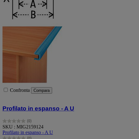
Confronta
Compara
Profilato in espanso - A U
(0)
0.0
SKU : MIG2159124
su
Profilato in espanso - A U
5
(0)