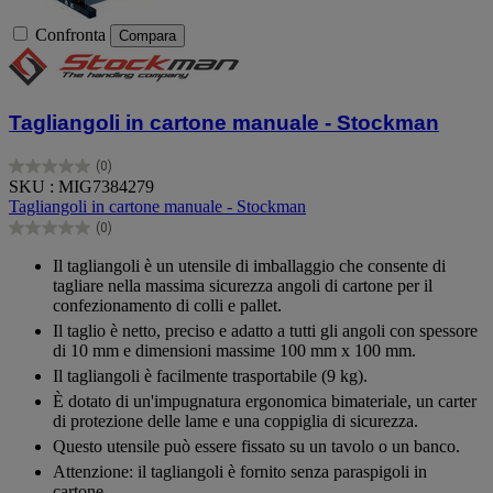
Confronta
Compara
Tagliangoli in cartone manuale - Stockman
(0)
0.0
SKU : MIG7384279
su
Tagliangoli in cartone manuale - Stockman
5
(0)
stelle.
0.0
su
Il tagliangoli è un utensile di imballaggio che consente di
5
tagliare nella massima sicurezza angoli di cartone per il
stelle.
confezionamento di colli e pallet.
Il taglio è netto, preciso e adatto a tutti gli angoli con spessore
di 10 mm e dimensioni massime 100 mm x 100 mm.
Il tagliangoli è facilmente trasportabile (9 kg).
È dotato di un'impugnatura ergonomica bimateriale, un carter
di protezione delle lame e una coppiglia di sicurezza.
Questo utensile può essere fissato su un tavolo o un banco.
Attenzione: il tagliangoli è fornito senza paraspigoli in
cartone.