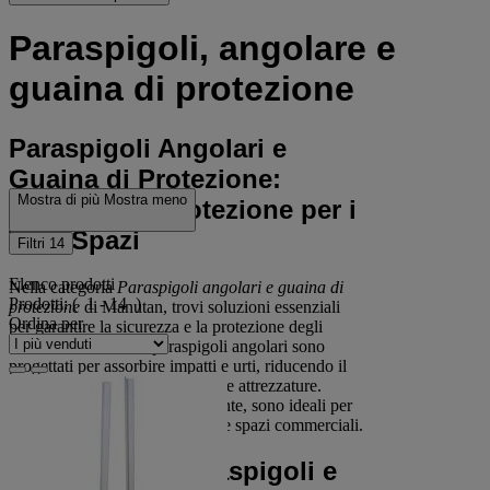
Paraspigoli, angolare e
guaina di protezione
Paraspigoli Angolari e
Guaina di Protezione:
Mostra di più
Mostra meno
Sicurezza e Protezione per i
Tuoi Spazi
Filtri
14
Elenco prodotti
Nella categoria
Paraspigoli angolari e guaina di
Prodotti:
( 1 - 14 )
protezione
di Manutan, trovi soluzioni essenziali
Ordina per
per garantire la sicurezza e la protezione degli
ambienti di lavoro. I paraspigoli angolari sono
progettati per assorbire impatti e urti, riducendo il
rischio di danni a pareti, mobili e attrezzature.
Grazie alla loro struttura resistente, sono ideali per
ambienti industriali, magazzini e spazi commerciali.
Vantaggi dei Paraspigoli e