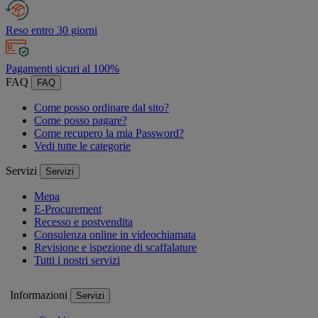
Reso entro 30 giorni
Pagamenti sicuri al 100%
FAQ
FAQ
Come posso ordinare dal sito?
Come posso pagare?
Come recupero la mia Password?
Vedi tutte le categorie
Servizi
Servizi
Mepa
E-Procurement
Recesso e postvendita
Consulenza online in videochiamata
Revisione e ispezione di scaffalature
Tutti i nostri servizi
Informazioni
Servizi