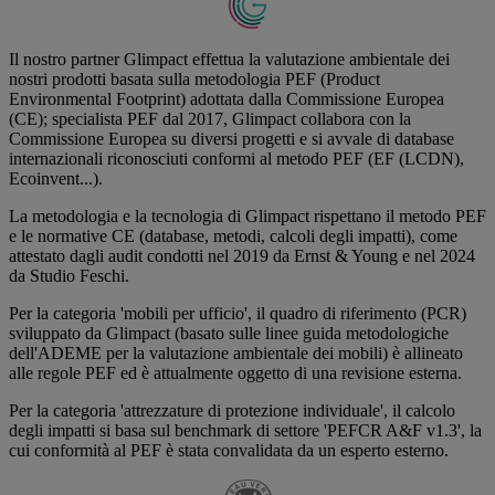
Il nostro partner Glimpact effettua la valutazione ambientale dei
nostri prodotti basata sulla metodologia PEF (Product
Environmental Footprint) adottata dalla Commissione Europea
(CE); specialista PEF dal 2017, Glimpact collabora con la
Commissione Europea su diversi progetti e si avvale di database
internazionali riconosciuti conformi al metodo PEF (EF (LCDN),
Ecoinvent...).
La metodologia e la tecnologia di Glimpact rispettano il metodo PEF
e le normative CE (database, metodi, calcoli degli impatti), come
attestato dagli audit condotti nel 2019 da Ernst & Young e nel 2024
da Studio Feschi.
Per la categoria 'mobili per ufficio', il quadro di riferimento (PCR)
sviluppato da Glimpact (basato sulle linee guida metodologiche
dell'ADEME per la valutazione ambientale dei mobili) è allineato
alle regole PEF ed è attualmente oggetto di una revisione esterna.
Per la categoria 'attrezzature di protezione individuale', il calcolo
degli impatti si basa sul benchmark di settore 'PEFCR A&F v1.3', la
cui conformità al PEF è stata convalidata da un esperto esterno.