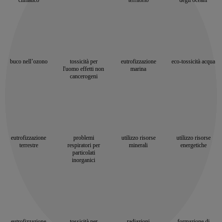
buco nell’ozono
tossicità per
eutrofizzazione
eco-tossicità acqua
l'uomo effetti non
marina
cancerogeni
eutrofizzazione
problemi
utilizzo risorse
utilizzo risorse
terrestre
respiratori per
minerali
energetiche
particolati
inorganici
eutrofizzazione
tossicità per
radiazioni
formazione di