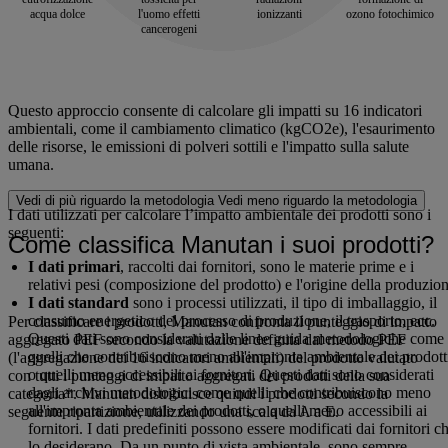
acqua dolce
l'uomo effetti
ionizzanti
ozono fotochimico
cancerogeni
Questo approccio consente di calcolare gli impatti su 16 indicatori
ambientali, come il cambiamento climatico (kgCO2e), l'esaurimento
delle risorse, le emissioni di polveri sottili e l'impatto sulla salute
umana.
Vedi di più riguardo la metodologia
Vedi meno riguardo la metodologia
I dati utilizzati per calcolare l’impatto ambientale dei prodotti sono i
seguenti:
Come classifica Manutan i suoi prodotti?
I dati primari
, raccolti dai fornitori, sono le materie prime e i
relativi pesi (composizione del prodotto) e l'origine della produzio
I dati standard
sono i processi utilizzati, il tipo di imballaggio, il
consumo energetico del processo di produzione, il trasporto, ecc.
Per classificare i prodotti, Manutan confronta il punteggio di impatto
Questi dati sono considerati dalle linee guida metodologiche come
aggregato PEF secondo la valutazione definita dal metodo PEF
quelli che contribuiscono meno all'impronta ambientale dei prodott
(l'aggregazione dei 16 indicatori ambientali) del prodotto valutato
o quelli meno accessibili ai fornitori. Questi dati sono considerati
con tutti i punteggi di impatto aggregati dei prodotti della sua
dagli archivi metodologici come quelli che contribuiscono meno
categoria*. Manutan distribuisce quindi i prodotti secondo la
all'impronta ambientale dei prodotti, o quelli meno accessibili ai
seguente ripartizione, utilizzando una scala da A a E.
fornitori. I dati predefiniti possono essere modificati dai fornitori c
lo desiderano. Da un punto di vista ambientale, sono sempre