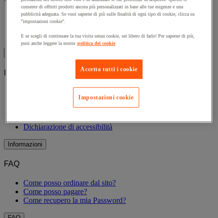
consente di offrirti prodotti ancora più personalizzati in base alle tue esigenze e una
pubblicità adeguata. Se vuoi saperne di più sulle finalità di ogni tipo di cookie, clicca su
E-Procurement
"impostazioni cookie".
Soluzioni grandi clienti
Savin'Side
E se scegli di continuare la tua visita senza cookie, sei libero di farlo! Per saperne di più,
puoi anche leggere la nostra
politica dei cookie
Grandi clienti
Accetta tutti i cookie
Informazioni
Condizioni generali di vendita
Impostazioni cookie
Cookies
Privacy
Informativa privacy newsletter
Dichiarazione di accessibilità
Informazioni
FAQ
Come posso ordinare dal sito?
Come posso pagare?
Come recupero la mia Password?
FAQ