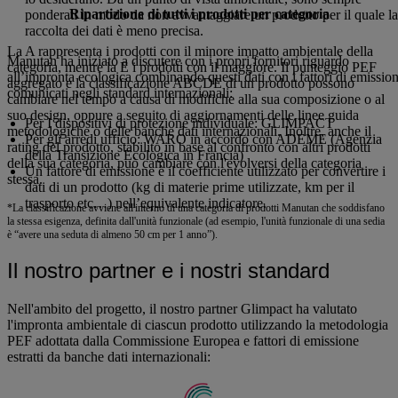
Ripartizione di tutti i prodotti per categoria
ponderati in modo da non avvantaggiare un prodotto per il quale la
raccolta dei dati è meno precisa.
La A rappresenta i prodotti con il minore impatto ambientale della
Manutan ha iniziato a discutere con i propri fornitori riguardo
categoria, mentre la E i prodotti con il maggiore. Il punteggio PEF
all’impronta ecologica combinando questi dati con i fattori di emissio
aggregato e la classificazione ABCDE di un prodotto possono
comunicati negli standard internazionali:
cambiare nel tempo a causa di modifiche alla sua composizione o al
suo design, oppure a seguito di aggiornamenti delle linee guida
Per I dispositivi di protezione individuale: GLIMPACT
metodologiche o delle banche dati internazionali. Inoltre, anche il
Per gli arredi ufficio: WARO in accordo con ADEME (Agenzia
rating del prodotto, stabilito in base al confronto con altri prodotti
della Transizione Ecologica in Francia)
della sua categoria, può cambiare con l'evolversi della categoria
Un fattore di emissione è il coefficiente utilizzato per convertire i
stessa.
dati di un prodotto (kg di materie prime utilizzate, km per il
trasporto etc…) nell’equivalente indicatore.
*La classificazione avviene all'interno di una categoria di prodotti Manutan che soddisfano
la stessa esigenza, definita dall'unità funzionale (ad esempio, l'unità funzionale di una sedia
è “avere una seduta di almeno 50 cm per 1 anno”).
Il nostro partner e i nostri standard
Nell'ambito del progetto, il nostro partner Glimpact ha valutato
l'impronta ambientale di ciascun prodotto utilizzando la metodologia
PEF adottata dalla Commissione Europea e fattori di emissione
estratti da banche dati internazionali: