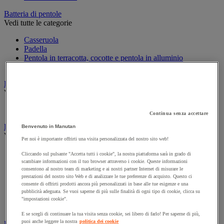
Batteria di pentole
Vedi tutte le categorie
Casseruola
Padella
Pentola in terracotta, cocotte e pentola in alluminio
Saltiera
Decorazione per ambienti di ristorazione
Vedi tutte le categorie
Lampada
Continua senza accettare
Forno e apparecchi di cottura
Benvenuto in Manutan
Vedi tutte le categorie
Per noi è importante offrirti una visita personalizzata del nostro sito web!
Barbecue e accessori
Cliccando sul pulsante "Accetta tutti i cookie", la nostra piattaforma sarà in grado di
Cucina e piano cottura
scambiare informazioni con il tuo browser attraverso i cookie. Queste informazioni
consentono al nostro team di marketing e ai nostri partner Internet di misurare le
Cuoci uova e bollitori
prestazioni del nostro sito Web e di analizzare le tue preferenze di acquisto. Questo ci
Forno e forno a microonde
consente di offrirti prodotti ancora più personalizzati in base alle tue esigenze e una
Griglia
pubblicità adeguata. Se vuoi saperne di più sulle finalità di ogni tipo di cookie, clicca su
Plancha
"impostazioni cookie".
Raclette e fonduta
E se scegli di continuare la tua visita senza cookie, sei libero di farlo! Per saperne di più,
puoi anche leggere la nostra
politica dei cookie
Frigorifero e gestione del freddo