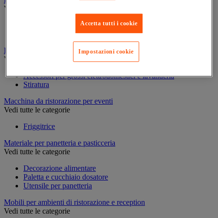
Vedi tutte le categorie
Accetta tutti i cookie
Cantinetta
Frigorifero e congelatore
Lavanderia
Impostazioni cookie
Vedi tutte le categorie
Accessori per grossi elettrodomestici e lavanderia
Stiratura
Macchina da ristorazione per eventi
Vedi tutte le categorie
Friggitrice
Materiale per panetteria e pasticceria
Vedi tutte le categorie
Decorazione alimentare
Paletta e cucchiaio dosatore
Utensile per panetteria
Mobili per ambienti di ristorazione e reception
Vedi tutte le categorie