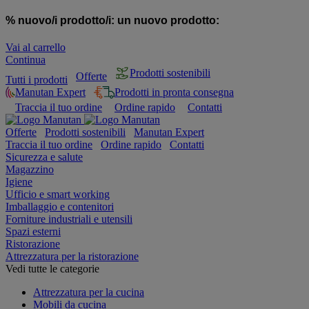
% nuovo/i prodotto/i:
un nuovo prodotto:
Vai al carrello
Continua
Prodotti sostenibili
Offerte
Tutti i prodotti
Manutan Expert
Prodotti in pronta consegna
Traccia il tuo ordine
Ordine rapido
Contatti
Offerte
Prodotti sostenibili
Manutan Expert
Traccia il tuo ordine
Ordine rapido
Contatti
Sicurezza e salute
Magazzino
Igiene
Ufficio e smart working
Imballaggio e contenitori
Forniture industriali e utensili
Spazi esterni
Ristorazione
Attrezzatura per la ristorazione
Vedi tutte le categorie
Attrezzatura per la cucina
Mobili da cucina