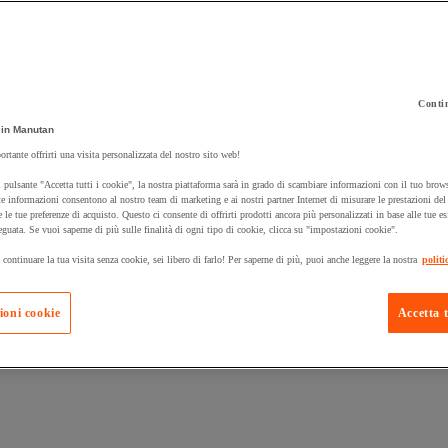
Contin
 carrello un prodotto:
in Manutan
ortante offrirti una visita personalizzata del nostro sito web!
 pulsante "Accetta tutti i cookie", la nostra piattaforma sarà in grado di scambiare informazioni con il tuo brows
Prodotti in pron
e informazioni consentono al nostro team di marketing e ai nostri partner Internet di misurare le prestazioni de
Manutan Expert
e le tue preferenze di acquisto. Questo ci consente di offrirti prodotti ancora più personalizzati in base alle tue e
eguata. Se vuoi saperne di più sulle finalità di ogni tipo di cookie, clicca su "impostazioni cookie".
 continuare la tua visita senza cookie, sei libero di farlo! Per saperne di più, puoi anche leggere la nostra
politi
ioni cookie
Accetta t