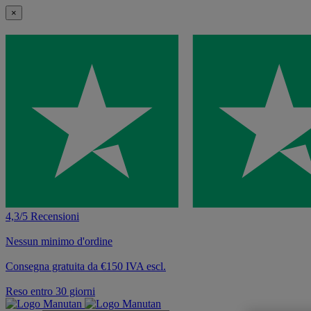
×
4,3/5 Recensioni
Nessun minimo d'ordine
Consegna gratuita da €150 IVA escl.
Reso entro 30 giorni