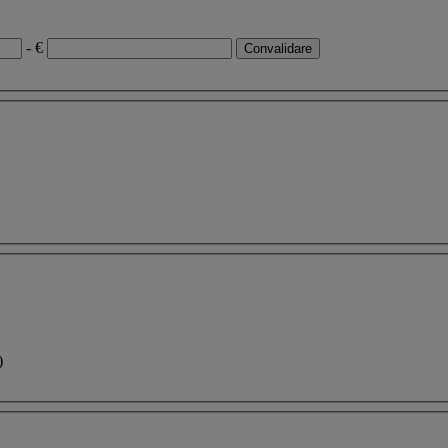
- €
)