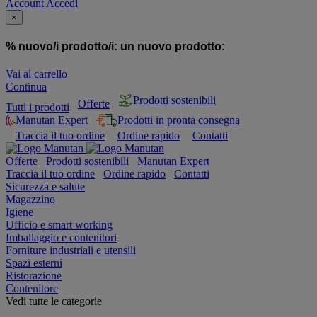
Account
Accedi
×
% nuovo/i prodotto/i:
un nuovo prodotto:
Vai al carrello
Continua
Prodotti sostenibili
Offerte
Tutti i prodotti
Manutan Expert
Prodotti in pronta consegna
Traccia il tuo ordine
Ordine rapido
Contatti
Offerte
Prodotti sostenibili
Manutan Expert
Traccia il tuo ordine
Ordine rapido
Contatti
Sicurezza e salute
Magazzino
Igiene
Ufficio e smart working
Imballaggio e contenitori
Forniture industriali e utensili
Spazi esterni
Ristorazione
Contenitore
Vedi tutte le categorie