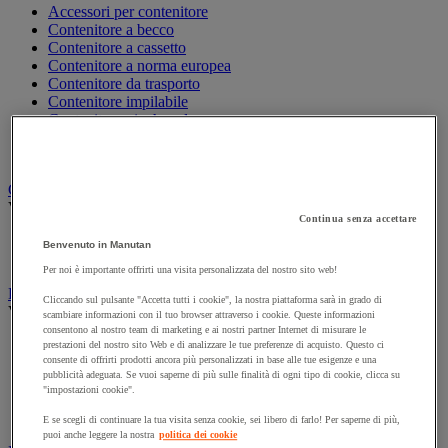
Accessori per contenitore
Contenitore a becco
Contenitore a cassetto
Contenitore a norma europea
Contenitore da trasporto
Contenitore impilabile
Contenitore pieghevole
Contenitore portaoggetti
Porta-contenitori
Cutter di sicurezza
Vedi tutte le categorie
Continua senza accettare
Accessori per cutter di sicurezza e multifunzione
Benvenuto in Manutan
Cutter di sicurezza
Per noi è importante offrirti una visita personalizzata del nostro sito web!
Etichetta e marcatura
Cliccando sul pulsante "Accetta tutti i cookie", la nostra piattaforma sarà in grado di
Vedi tutte le categorie
scambiare informazioni con il tuo browser attraverso i cookie. Queste informazioni
consentono al nostro team di marketing e ai nostri partner Internet di misurare le
Busta portadocumenti
prestazioni del nostro sito Web e di analizzare le tue preferenze di acquisto. Questo ci
consente di offrirti prodotti ancora più personalizzati in base alle tue esigenze e una
Etichetta di marcatura e pistola etichettatrice
pubblicità adeguata. Se vuoi saperne di più sulle finalità di ogni tipo di cookie, clicca su
Etichetta per spedizione e distributore
"impostazioni cookie".
Etichettatrice
Stencil
E se scegli di continuare la tua visita senza cookie, sei libero di farlo! Per saperne di più,
puoi anche leggere la nostra
politica dei cookie