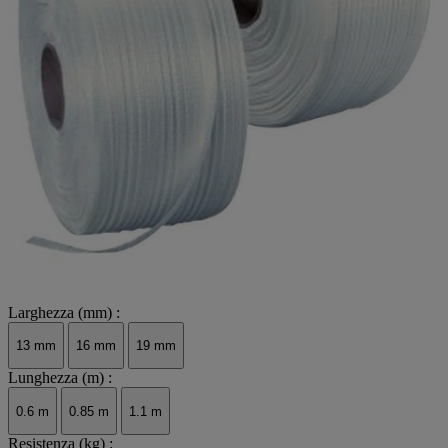
Larghezza (mm) :
13 mm
16 mm
19 mm
Lunghezza (m) :
0.6 m
0.85 m
1.1 m
Resistenza (kg) :