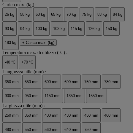
Carico max. (kg) :
26 kg
58 kg
60 kg
65 kg
70 kg
75 kg
83 kg
84 kg
93 kg
94 kg
100 kg
103 kg
115 kg
126 kg
150 kg
183 kg
+ Carico max. (kg)
Temperatura max. di utilizzo (°C) :
-40 °C
+70 °C
Lunghezza utile (mm) :
350 mm
550 mm
600 mm
690 mm
750 mm
780 mm
900 mm
950 mm
1150 mm
1350 mm
1550 mm
Larghezza utile (mm) :
250 mm
350 mm
400 mm
430 mm
450 mm
460 mm
480 mm
550 mm
560 mm
640 mm
750 mm