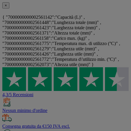
×
{ "7000000000002561142":"Capacità (L)" ,
"7000000000002561448":"Lunghezza totale (mm)" ,
"7000000000002561423":"Larghezza totale (mm)" ,
"7000000000002561371":"Altezza totale (mm)" ,
"7000000000002561158":"Carico max. (kg)" ,
"7000000000002561775":"Temperatura max. di utilizzo (°C)" ,
"7000000000002561279":"Lunghezza utile (mm)" ,
"7000000000002561426":"Larghezza utile (mm)" ,
"7000000000002561772":"Temperatura d\'utilizzo min. (°C)" ,
"7000000000002562073":"Altezza utile (mm)" }
4,3/5 Recensioni
Nessun minimo d'ordine
Consegna gratuita da €150 IVA escl.