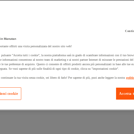
Contin
in Manutan
 carrello un prodotto:
ortante offrirti una visita personalizzata del nostro sito web!
 pulsante "Accetta tutti i cookie", la nostra piattaforma sarà in grado di scambiare informazioni con il tuo brows
e informazioni consentono al nostro team di marketing e ai nostri partner Internet di misurare le prestazioni de
e le tue preferenze di acquisto. Questo ci consente di offrirti prodotti ancora più personalizzati in base alle tue e
Prodotti in pron
Manutan Expert
eguata. Se vuoi saperne di più sulle finalità di ogni tipo di cookie, clicca su "impostazioni cookie".
 continuare la tua visita senza cookie, sei libero di farlo! Per saperne di più, puoi anche leggere la nostra
politi
ioni cookie
Accetta t