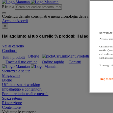
Ricerca
Contenuti del sito consigliati e menù cronologia delle ricerche
Account
Accedi
×
Benvenuto 
Hai aggiunto al tuo carrello % prodotti:
Hai aggiunto al tuo
Per noi è imp
Vai al carrello
Cliccando sul
Continua
cookie. Quest
e di analizzar
Offerte
Prodotti sostenibili
Tutti i prodotti
pubblicità ad
Traccia il tuo ordine
Ordine rapido
Contatti
E se scegli di
Sicurezza e salute
Magazzino
Impostaz
Igiene
Ufficio e smart working
Imballaggio e contenitori
Forniture industriali e utensili
Spazi esterni
Ristorazione
Contenitore
Vedi tutte le categorie