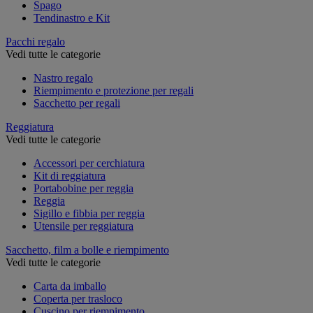
Spago
Tendinastro e Kit
Pacchi regalo
Vedi tutte le categorie
Nastro regalo
Riempimento e protezione per regali
Sacchetto per regali
Reggiatura
Vedi tutte le categorie
Accessori per cerchiatura
Kit di reggiatura
Portabobine per reggia
Reggia
Sigillo e fibbia per reggia
Utensile per reggiatura
Sacchetto, film a bolle e riempimento
Vedi tutte le categorie
Carta da imballo
Coperta per trasloco
Cuscino per riempimento