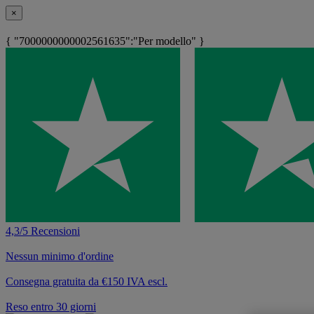
×
{ "7000000000002561635":"Per modello" }
4,3/5 Recensioni
Nessun minimo d'ordine
Consegna gratuita da €150 IVA escl.
Reso entro 30 giorni