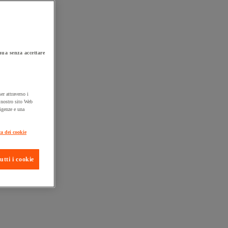
ua senza accettare
er attraverso i
l nostro sito Web
sigenze e una
ta consegna
ca dei cookie
utti i cookie