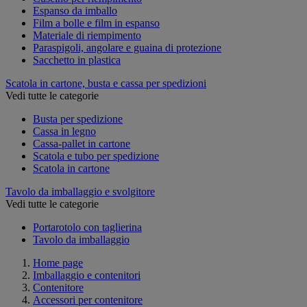
Espanso da imballo
Film a bolle e film in espanso
Materiale di riempimento
Paraspigoli, angolare e guaina di protezione
Sacchetto in plastica
Scatola in cartone, busta e cassa per spedizioni
Vedi tutte le categorie
Busta per spedizione
Cassa in legno
Cassa-pallet in cartone
Scatola e tubo per spedizione
Scatola in cartone
Tavolo da imballaggio e svolgitore
Vedi tutte le categorie
Portarotolo con taglierina
Tavolo da imballaggio
Home page
Imballaggio e contenitori
Contenitore
Accessori per contenitore