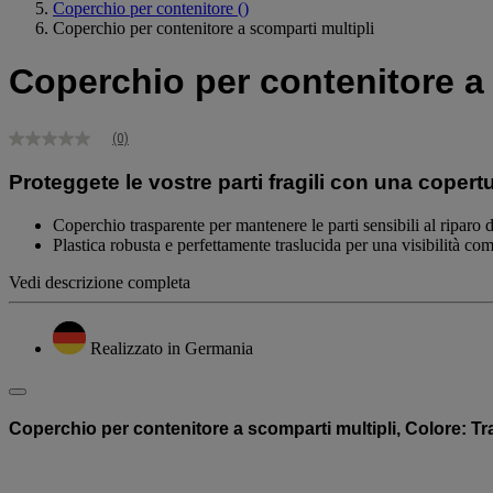
Coperchio per contenitore
()
Coperchio per contenitore a scomparti multipli
Coperchio per contenitore a 
(0)
Nessuna
valutazione
Proteggete le vostre parti fragili con una copert
Stesso
link
alla
Coperchio trasparente per mantenere le parti sensibili al riparo d
pagina.
Plastica robusta e perfettamente traslucida per una visibilità com
Vedi descrizione completa
Realizzato in Germania
Coperchio per contenitore a scomparti multipli, Colore: Tra