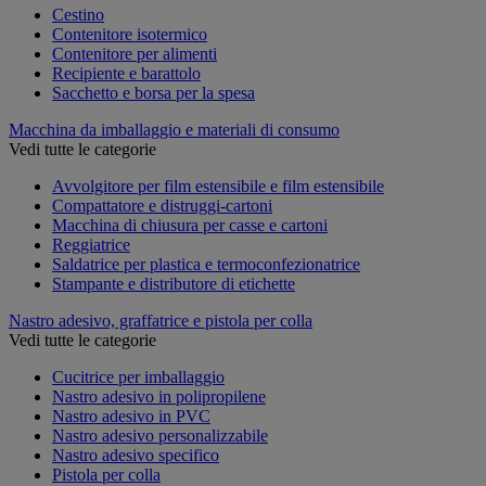
Cestino
Contenitore isotermico
Contenitore per alimenti
Recipiente e barattolo
Sacchetto e borsa per la spesa
Macchina da imballaggio e materiali di consumo
Vedi tutte le categorie
Avvolgitore per film estensibile e film estensibile
Compattatore e distruggi-cartoni
Macchina di chiusura per casse e cartoni
Reggiatrice
Saldatrice per plastica e termoconfezionatrice
Stampante e distributore di etichette
Nastro adesivo, graffatrice e pistola per colla
Vedi tutte le categorie
Cucitrice per imballaggio
Nastro adesivo in polipropilene
Nastro adesivo in PVC
Nastro adesivo personalizzabile
Nastro adesivo specifico
Pistola per colla