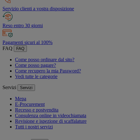
Servizio clienti a vostra disposizione
Reso entro 30 giorni
Pagamenti sicuri al 100%
FAQ
FAQ
Come posso ordinare dal sito?
Come posso pagare?
Come recupero la mia Password?
Vedi tutte le categorie
Servizi
Servizi
Mepa
E-Procurement
Recesso e postvendita
Consulenza online in videochiamata
Revisione e ispezione di scaffalature
Tutti i nostri servizi