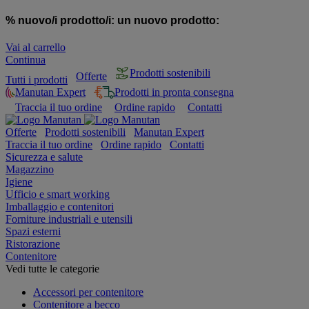
% nuovo/i prodotto/i:
un nuovo prodotto:
Vai al carrello
Continua
Prodotti sostenibili
Offerte
Tutti i prodotti
Manutan Expert
Prodotti in pronta consegna
Traccia il tuo ordine
Ordine rapido
Contatti
Offerte
Prodotti sostenibili
Manutan Expert
Traccia il tuo ordine
Ordine rapido
Contatti
Sicurezza e salute
Magazzino
Igiene
Ufficio e smart working
Imballaggio e contenitori
Forniture industriali e utensili
Spazi esterni
Ristorazione
Contenitore
Vedi tutte le categorie
Accessori per contenitore
Contenitore a becco