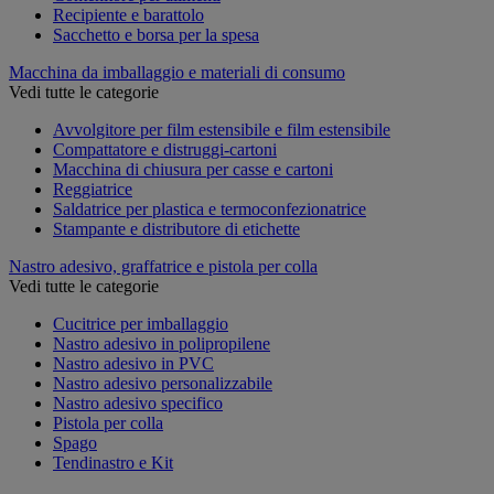
Recipiente e barattolo
Sacchetto e borsa per la spesa
Macchina da imballaggio e materiali di consumo
Vedi tutte le categorie
Avvolgitore per film estensibile e film estensibile
Compattatore e distruggi-cartoni
Macchina di chiusura per casse e cartoni
Reggiatrice
Saldatrice per plastica e termoconfezionatrice
Stampante e distributore di etichette
Nastro adesivo, graffatrice e pistola per colla
Vedi tutte le categorie
Cucitrice per imballaggio
Nastro adesivo in polipropilene
Nastro adesivo in PVC
Nastro adesivo personalizzabile
Nastro adesivo specifico
Pistola per colla
Spago
Tendinastro e Kit