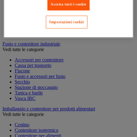
Accetta tutti i cookie
Accessori per pallettizzazione
Cappuccio e film di protezione
Cappuccio termoretraibile e pistola
Cassa pallet
Impostazioni cookie
Film estensibile e dispenser
Pallet
Fusto e contenitore industriale
Vedi tutte le categorie
Accessori per contenitore
Cassa per trasporto
Flacone
Fusto e accessori per fusto
Secchio
Stazione di stoccaggio
Tanica e barile
Vasca IBC
Imballaggio e contenitore per prodotti alimentari
Vedi tutte le categorie
Cestino
Contenitore isotermico
Contenitore per alimenti