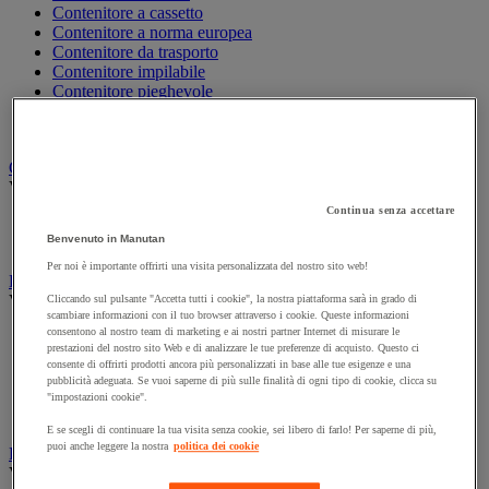
Contenitore a cassetto
Contenitore a norma europea
Contenitore da trasporto
Contenitore impilabile
Contenitore pieghevole
Contenitore portaoggetti
Porta-contenitori
Cutter di sicurezza
Vedi tutte le categorie
Continua senza accettare
Accessori per cutter di sicurezza e multifunzione
Benvenuto in Manutan
Cutter di sicurezza
Per noi è importante offrirti una visita personalizzata del nostro sito web!
Etichetta e marcatura
Vedi tutte le categorie
Cliccando sul pulsante "Accetta tutti i cookie", la nostra piattaforma sarà in grado di
scambiare informazioni con il tuo browser attraverso i cookie. Queste informazioni
consentono al nostro team di marketing e ai nostri partner Internet di misurare le
Busta portadocumenti
prestazioni del nostro sito Web e di analizzare le tue preferenze di acquisto. Questo ci
Etichetta di marcatura e pistola etichettatrice
consente di offrirti prodotti ancora più personalizzati in base alle tue esigenze e una
Etichetta per spedizione e distributore
pubblicità adeguata. Se vuoi saperne di più sulle finalità di ogni tipo di cookie, clicca su
Etichettatrice
"impostazioni cookie".
Stencil
E se scegli di continuare la tua visita senza cookie, sei libero di farlo! Per saperne di più,
puoi anche leggere la nostra
politica dei cookie
Film estensibile, pallet e cassa-pallet
Vedi tutte le categorie