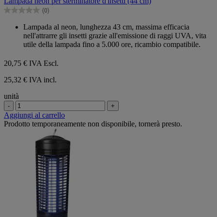
Lampada neon per sterminatore d'insetti (44 cm)
5
(0)
stelle.
0.0
su
Lampada al neon, lunghezza 43 cm, massima efficacia
5
nell'attrarre gli insetti grazie all'emissione di raggi UVA, vita
stelle.
utile della lampada fino a 5.000 ore, ricambio compatibile.
20,75 €
IVA Escl.
25,32 € IVA incl.
unità
-
+
Aggiungi al carrello
Prodotto temporaneamente non disponibile, tornerà presto.