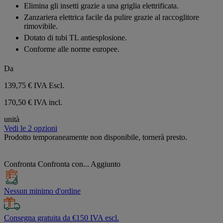
su
Elimina gli insetti grazie a una griglia elettrificata.
5
Zanzariera elettrica facile da pulire grazie al raccoglitore
stelle.
rimovibile.
Dotato di tubi TL antiesplosione.
Conforme alle norme europee.
Da
139,75 €
IVA Escl.
170,50 € IVA incl.
unità
Vedi le 2 opzioni
Prodotto temporaneamente non disponibile, tornerà presto.
Confronta
Confronta con...
Aggiunto
Nessun minimo d'ordine
Consegna gratuita da €150 IVA escl.