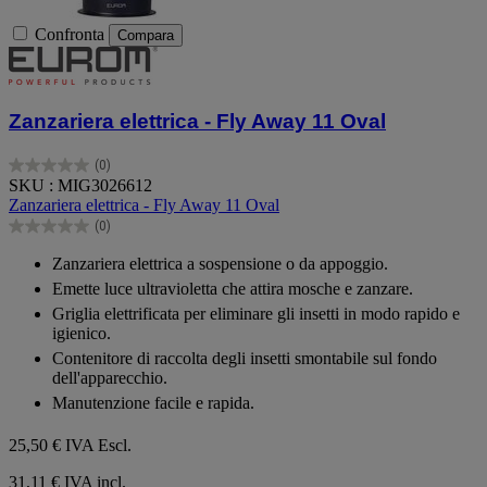
Confronta
Compara
Zanzariera elettrica - Fly Away 11 Oval
(0)
0.0
SKU : MIG3026612
su
Zanzariera elettrica - Fly Away 11 Oval
5
(0)
stelle.
0.0
su
Zanzariera elettrica a sospensione o da appoggio.
5
Emette luce ultravioletta che attira mosche e zanzare.
stelle.
Griglia elettrificata per eliminare gli insetti in modo rapido e
igienico.
Contenitore di raccolta degli insetti smontabile sul fondo
dell'apparecchio.
Manutenzione facile e rapida.
25,50 €
IVA Escl.
31,11 € IVA incl.