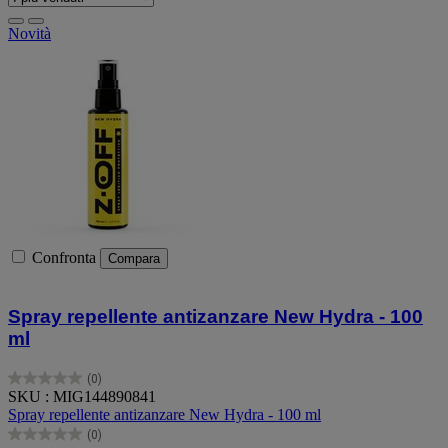
Novità
Confronta
Compara
Spray repellente antizanzare New Hydra - 100
ml
(0)
0.0
SKU : MIG144890841
su
Spray repellente antizanzare New Hydra - 100 ml
5
(0)
stelle.
0.0