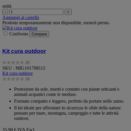
unità
-
+
Aggiungi al carrello
Prodotto temporaneamente non disponibile, tornerà presto.
Confronta
Compara
Kit cura outdoor
(0)
0.0
SKU : MIG101708112
su
Kit cura outdoor
5
(0)
stelle.
0.0
su
Protezione da sole, insetti e contatto con piante urticanti e
5
animali acquatici come le meduse.
stelle.
Formato compatto e leggero, perfetto da portare nello zaino.
Il kit ideale per affrontare in sicurezza le sfide della natura:
pensato per mare, montagna, campeggio e tutte le attività
outdoor.
35,90 €
IVA Escl.