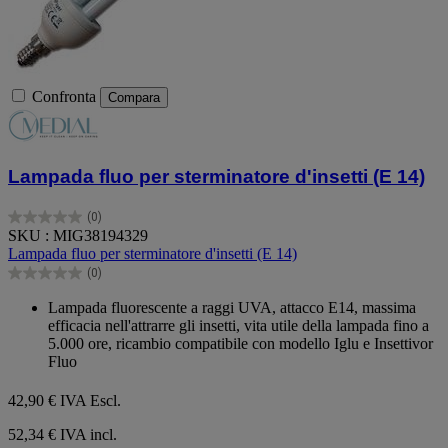
Confronta
Compara
Lampada fluo per sterminatore d'insetti (E 14)
(0)
0.0
SKU : MIG38194329
su
Lampada fluo per sterminatore d'insetti (E 14)
5
(0)
stelle.
0.0
su
Lampada fluorescente a raggi UVA, attacco E14, massima
5
efficacia nell'attrarre gli insetti, vita utile della lampada fino a
stelle.
5.000 ore, ricambio compatibile con modello Iglu e Insettivor
Fluo
42,90 €
IVA Escl.
52,34 € IVA incl.