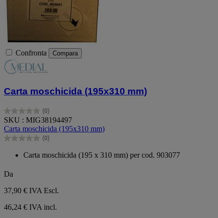
Confronta
Compara
Carta moschicida (195x310 mm)
(0)
0.0
SKU : MIG38194497
su
Carta moschicida (195x310 mm)
5
(0)
stelle.
0.0
su
Carta moschicida (195 x 310 mm) per cod. 903077
5
stelle.
Da
37,90 €
IVA Escl.
46,24 € IVA incl.