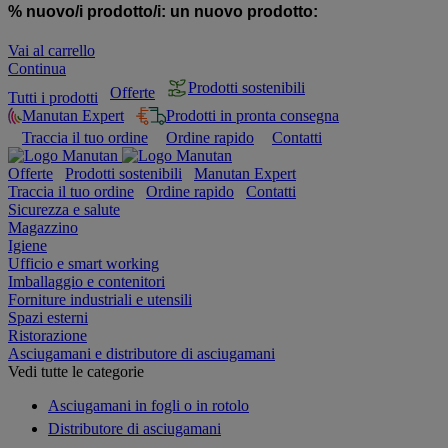
% nuovo/i prodotto/i:
un nuovo prodotto:
Vai al carrello
Continua
Prodotti sostenibili
Offerte
Tutti i prodotti
Manutan Expert
Prodotti in pronta consegna
Traccia il tuo ordine
Ordine rapido
Contatti
Offerte
Prodotti sostenibili
Manutan Expert
Traccia il tuo ordine
Ordine rapido
Contatti
Sicurezza e salute
Magazzino
Igiene
Ufficio e smart working
Imballaggio e contenitori
Forniture industriali e utensili
Spazi esterni
Ristorazione
Asciugamani e distributore di asciugamani
Vedi tutte le categorie
Asciugamani in fogli o in rotolo
Distributore di asciugamani