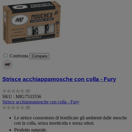
Confronta
Compara
Strisce acchiappamosche con colla - Fury
(0)
0.0
SKU : MIG7533556
su
Strisce acchiappamosche con colla - Fury
5
(0)
stelle.
0.0
su
Le strisce consentono di bonificare gli ambienti dalle mosche
5
con la colla, senza insetticida e senza odori.
stelle.
Prodotto naturale.