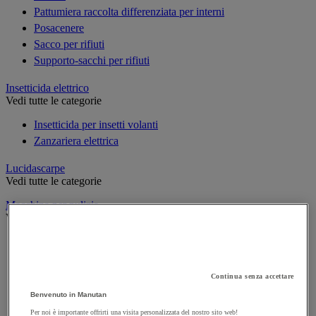
Pattumiera raccolta differenziata per interni
Posacenere
Sacco per rifiuti
Supporto-sacchi per rifiuti
Insetticida elettrico
Vedi tutte le categorie
Insetticida per insetti volanti
Zanzariera elettrica
Lucidascarpe
Vedi tutte le categorie
Macchina per pulizia
Vedi tutte le categorie
Aspiratore industriale
Idropulitrice ad alta pressione
Lavasciuga per pavimenti
Continua senza accettare
Monospazzola
Benvenuto in Manutan
Spazzatrice
Per noi è importante offrirti una visita personalizzata del nostro sito web!