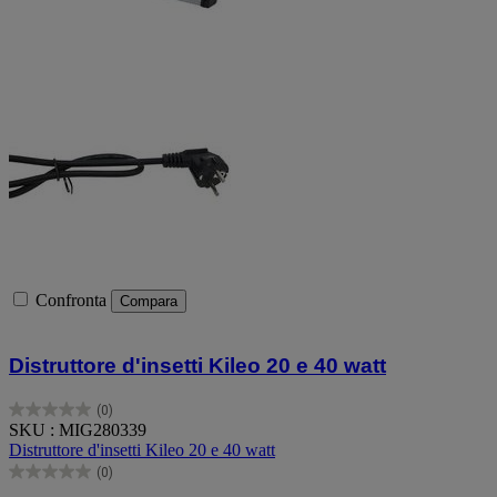
Confronta
Compara
Distruttore d'insetti Kileo 20 e 40 watt
(0)
0.0
SKU : MIG280339
su
Distruttore d'insetti Kileo 20 e 40 watt
5
(0)
stelle.
0.0