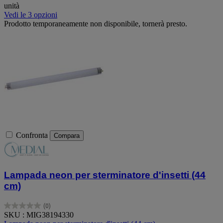
unità
Vedi le 3 opzioni
Prodotto temporaneamente non disponibile, tornerà presto.
Confronta
Compara
Lampada neon per sterminatore d'insetti (44
cm)
(0)
0.0
SKU : MIG38194330
su