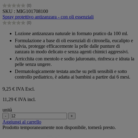
(0)
0.0
SKU : MIG101708100
su
Spray protettivo antizanzara - con oli essenziali
5
(0)
stelle.
0.0
su
Lozione antizanzara naturale in formato pratico da 100 ml.
5
Formulazione a base di oli essenziali di citronella, eucalipto e
stelle.
salvia, protegge efficacemente la pelle dalle punture di
zanzara in modo delicato e senza agenti chimici aggressivi.
Arricchita con mentolo e sodio jaluronato, rinfresca e idrata la
pelle senza ungere.
Dermatologicamente testata anche su pelli sensibili e sotto
controllo pediatrico, è adatta ai bambini a partire dai 6 mesi.
9,25 €
IVA Escl.
11,29 € IVA incl.
unità
-
+
Aggiungi al carrello
Prodotto temporaneamente non disponibile, tornerà presto.