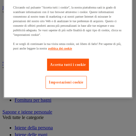
Prodotti per la pulizia
Cliccando sul pulsante "Accetta tutti i cookie", la nostra piattaforma sarà in grado di
scambiare informazioni con il tuo browser attraverso i cookie. Queste informazioni
Vedi tutte le categorie
consentono al nostro team di marketing e ai nostri partner Internet di misurare le
prestazioni del nostro sito Web e di analizzare le tue preferenze di acquisto. Questo ci
Deodorante
consente di offrirti prodotti ancora più personalizzati in base alle tue esigenze e una
Detergenti per pavimenti e superfici varie
pubblicità adeguata. Se vuoi saperne di più sulle finalità di ogni tipo di cookie, clicca su
"impostazioni cookie".
Detersivi e prodotti per biancheria
Prodotti per stoviglie
E se scegli di continuare la tua visita senza cookie, sei libero di farlo! Per saperne di più,
puoi anche leggere la nostra
politica dei cookie
Prodotto di manutenzione per sanitari
Sanitari, doccia e bagno
Accetta tutti i cookie
Vedi tutte le categorie
Accessori per docce
Impostazioni cookie
Attrezzature da bagno
Divisorio e cabina per servizi igienici
Fornitura per bagni
Sapone e igiene personale
Vedi tutte le categorie
Igiene della persona
Igiene delle mani