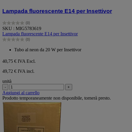
Lampada fluorescente E14 per Insettivor
(0)
0.0
SKU : MIG5783619
su
Lampada fluorescente E14 per Insettivor
5
(0)
stelle.
0.0
su
Tubo al neon da 20 W per Insettivor
5
stelle.
40,75 €
IVA Escl.
49,72 € IVA incl.
unità
-
+
Aggiungi al carrello
Prodotto temporaneamente non disponibile, tornerà presto.