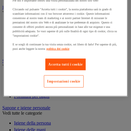
Per noi è importante offrirti una visita personalizzata del nostro sito web!
Prodotti per la pulizia
Cliccando sul pulsante "Accetta tutti i cookie", la nostra piattaforma sarà in grado di
Vedi tutte le categorie
scambiare informazioni con il tuo browser attraverso i cookie. Queste informazioni
consentono al nostro team di marketing e ai nostri partner Internet di misurare le
Deodorante
prestazioni del nostro sito Web e di analizzare le tue preferenze di acquisto. Questo ci
consente di offrirti prodotti ancora più personalizzati in base alle tue esigenze e una
Detergenti per pavimenti e superfici varie
pubblicità adeguata. Se vuoi saperne di più sulle finalità di ogni tipo di cookie, clicca su
Detersivi e prodotti per biancheria
"impostazioni cookie".
Prodotti per stoviglie
E se scegli di continuare la tua visita senza cookie, sei libero di farlo! Per saperne di più,
Prodotto di manutenzione per sanitari
puoi anche leggere la nostra
politica dei cookie
Sanitari, doccia e bagno
Accetta tutti i cookie
Vedi tutte le categorie
Accessori per docce
Impostazioni cookie
Attrezzature da bagno
Divisorio e cabina per servizi igienici
Fornitura per bagni
Sapone e igiene personale
Vedi tutte le categorie
Igiene della persona
Igiene delle mani