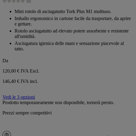
(0)
stelle.
0.0
su
Mini rotolo di asciugatutto Tork Plus M1 multiuso.
5
Imballo ergonomico in cartone facile da trasportare, da aprire
stelle.
e gettare.
Rotolo asciugatutto ad elevato potere assorbente e resistente
all'umidità.
Asciugatura igienica delle mani e sensazione piacevole al
tatto.
Da
120,00 €
IVA Escl.
146,40 € IVA incl.
Vedi le 3 opzioni
Prodotto temporaneamente non disponibile, tornerà presto.
Prezzi sempre competitivi