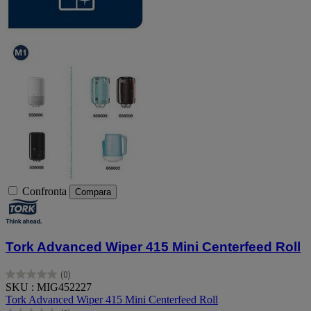
Confronta
Compara
Tork Advanced Wiper 415 Mini Centerfeed Roll
(0)
0.0
SKU : MIG452227
su
Tork Advanced Wiper 415 Mini Centerfeed Roll
5