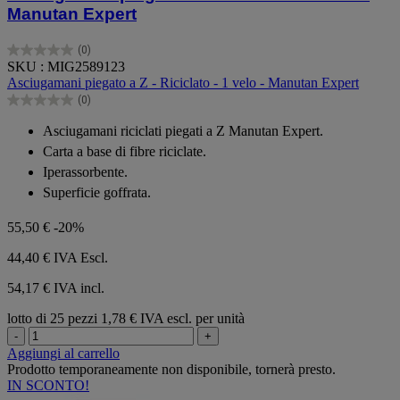
Manutan Expert
(0)
0.0
SKU : MIG2589123
su
Asciugamani piegato a Z - Riciclato - 1 velo - Manutan Expert
5
(0)
stelle.
0.0
su
Asciugamani riciclati piegati a Z Manutan Expert.
5
Carta a base di fibre riciclate.
stelle.
Iperassorbente.
Superficie goffrata.
55,50 €
-20%
44,40 €
IVA Escl.
54,17 € IVA incl.
lotto di 25 pezzi
1,78 € IVA escl. per unità
-
+
Aggiungi al carrello
Prodotto temporaneamente non disponibile, tornerà presto.
IN SCONTO!