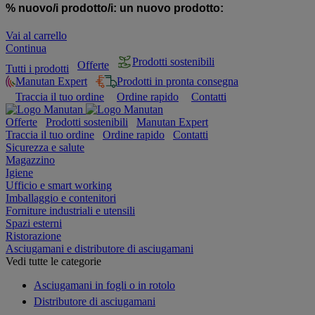
% nuovo/i prodotto/i:
un nuovo prodotto:
Vai al carrello
Continua
Prodotti sostenibili
Offerte
Tutti i prodotti
Manutan Expert
Prodotti in pronta consegna
Traccia il tuo ordine
Ordine rapido
Contatti
Offerte
Prodotti sostenibili
Manutan Expert
Traccia il tuo ordine
Ordine rapido
Contatti
Sicurezza e salute
Magazzino
Igiene
Ufficio e smart working
Imballaggio e contenitori
Forniture industriali e utensili
Spazi esterni
Ristorazione
Asciugamani e distributore di asciugamani
Vedi tutte le categorie
Asciugamani in fogli o in rotolo
Distributore di asciugamani