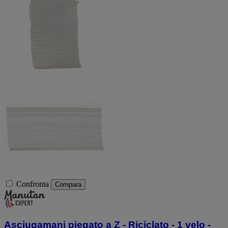
Confronta
Compara
Asciugamani piegato a Z - Riciclato - 1 velo -