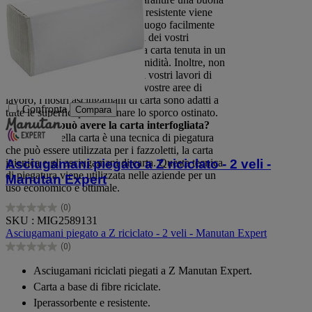
igiene nei vostri locali. La carta resistente viene
collocata in un dispenser in un luogo facilmente
accessibile, secondo le abitudini dei vostri
dipendenti. In rotoli o piegata, la carta tenuta in un
dispenser non lascia passare l'umidità. Inoltre, non
si spacca e non si sfilaccia. Per i vostri lavori di
pulizia dei vostri mobili o delle vostre aree di
lavoro, i nostri asciugamani di carta sono adatti a
Confronta
Compara
tutte le superfici per eliminare lo sporco ostinato.
Che forma può avere la carta interfogliata?
L'intreccio della carta è una tecnica di piegatura
che può essere utilizzata per i fazzoletti, la carta
igienica e gli asciugamani di carta. Questa tecnica
Asciugamani piegato a Z riciclato - 2 veli -
di piegatura viene utilizzata nelle aziende per un
Manutan Expert
uso economico e ottimale.
(0)
0.0
SKU : MIG2589131
su
Asciugamani piegato a Z riciclato - 2 veli - Manutan Expert
5
(0)
stelle.
0.0
su
Asciugamani riciclati piegati a Z Manutan Expert.
5
Carta a base di fibre riciclate.
stelle.
Iperassorbente e resistente.