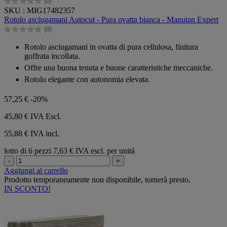
(0)
0.0
SKU : MIG17482357
su
Rotolo asciugamani Autocut - Pura ovatta bianca - Manutan Expert
5
(0)
stelle.
0.0
su
Rotolo asciugamani in ovatta di pura cellulosa, finitura
5
goffrata incollata.
stelle.
Offre una buona tenuta e buone caratteristiche meccaniche.
Rotolo elegante con autonomia elevata.
57,25 €
-20%
45,80 €
IVA Escl.
55,88 € IVA incl.
lotto di 6 pezzi
7,63 € IVA escl. per unità
-
+
Aggiungi al carrello
Prodotto temporaneamente non disponibile, tornerà presto.
IN SCONTO!