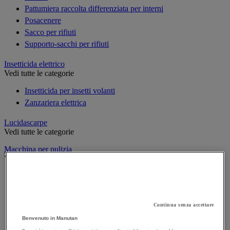
Pattumiera raccolta differenziata per interni
Posacenere
Sacco per rifiuti
Supporto-sacchi per rifiuti
Insetticida elettrico
Vedi tutte le categorie
Insetticida per insetti volanti
Zanzariera elettrica
Lucidascarpe
Vedi tutte le categorie
Macchina per pulizia
Vedi tutte le categorie
Aspiratore industriale
Idropulitrice ad alta pressione
Lavasciuga per pavimenti
Continua senza accettare
Monospazzola
Benvenuto in Manutan
Spazzatrice