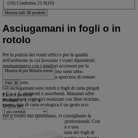
(
10
)
Conferma
21.0
(10)
Mostra tutti 30 prodotti
Asciugamani in fogli o in
rotolo
Per la pulizia dei vostri uffici e per la qualità
dell'ambiente in cui lavorano i vostri dipendenti,
equipaggiatevi con i migliori accessori per la
Mostra di più
Mostra meno
pulizia. I prodotti che offriamo sono ultra-
assorbenti. Impediscono alla sporcizia di entrare
nell'ambiente.
Filtri
30
Gli asciugamani sono rotoli o fogli di carta piegati
a C o a Z, resistenti e assorbenti. Manutan offre
Elenco prodotti
asciugamani ecologici realizzati con fibre riciclate,
Prodotti:
( 1 - 30 )
questo tipo di carta ecologica è un gesto eco-
Ordina per
responsabile.
Per il vostro uso quotidiano, vi consigliamo la
nostra selezione di asciugamani professionali. Con
formati adatti alle vostre esigenze e una
distribuzione semplice e appropriata dei fogli di
carta, Manutan può aiutarvi a garantire una buona