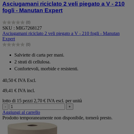
Asciugamani riciclato 2 veli piegato a V - 210
fogli - Manutan Expert
(0)
0.0
SKU : MIG7268127
su
Asciugamani riciclato 2 veli piegato a V - 210 fogli - Manutan
5
Expert
stelle.
(0)
0.0
su
Salviette di carta per mani.
5
2 strati di cellulosa.
stelle.
Confortevoli, morbide e resistenti.
40,50 €
IVA Escl.
49,41 € IVA incl.
lotto di 15 pezzi
2,70 € IVA escl. per unità
-
+
Aggiungi al carrello
Prodotto temporaneamente non disponibile, tornerà presto.