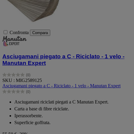
Confronta
Compara
Asciugamani piegato a C - Riciclato - 1 velo -
Manutan Expert
(0)
0.0
SKU : MIG2589125
su
Asciugamani piegato a C - Riciclato - 1 velo - Manutan Expert
5
(0)
stelle.
0.0
su
Asciugamani riciclati piegati a C Manutan Expert.
5
Carta a base di fibre riciclate.
stelle.
Iperassorbente.
Superficie goffrata.