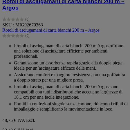
Rotoli di asciugamani di carta bianchi 200 m –
Argos
(0)
0.0
SKU : MIG92670363
su
Rotoli di asciugamani di carta bianchi 200 m – Argos
5
(0)
stelle.
0.0
su
I rotoli di asciugamani di carta bianchi 200 m Argos offrono
5
una soluzione di asciugatura efficiente per ambienti
stelle.
professionali.
Garantiscono un’assorbenza rapida grazie alla doppia piega,
ideale per un’asciugatura efficace delle mani.
Assicurano comfort e maggiore resistenza con una goffratura
a doppio strato per una migliore presa.
I rotoli di asciugamani di carta bianchi 200 m Argos sono
compatibili con tutti i distributori che accettano larghezze di
18,1 cm per una facile integrazione.
Forniti in confezioni singole senza cartone, riducono i rifiuti di
imballaggio e semplificano la movimentazione in loco.
48,75 €
IVA Escl.